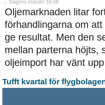
→ Dagens Industri 16:48
Oljemarknaden litar for
förhandlingarna om at
ge resultat. Men den se
mellan parterna höjts,
oljeimport har vänt upp.
Tufft kvartal för flygbolage