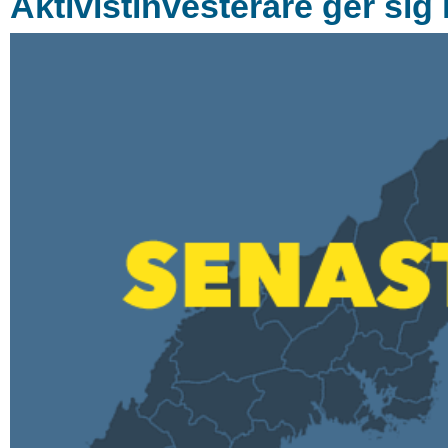
Aktivistinvesterare ger sig