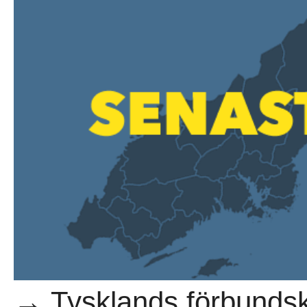
→ Tysklands förbundsk