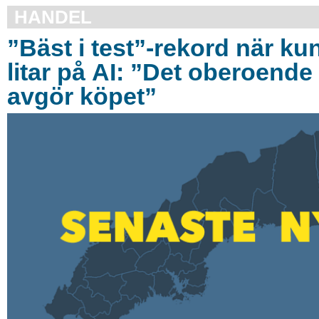
HANDEL
”Bäst i test”-rekord när ku
litar på AI: ”Det oberoende 
avgör köpet”