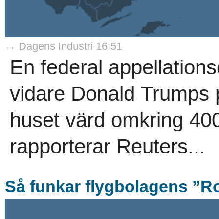
→ Dagens Industri 16:51
En federal appellations
vidare Donald Trumps p
huset värd omkring 400 
rapporterar Reuters...
Så funkar flygbolagens ”R