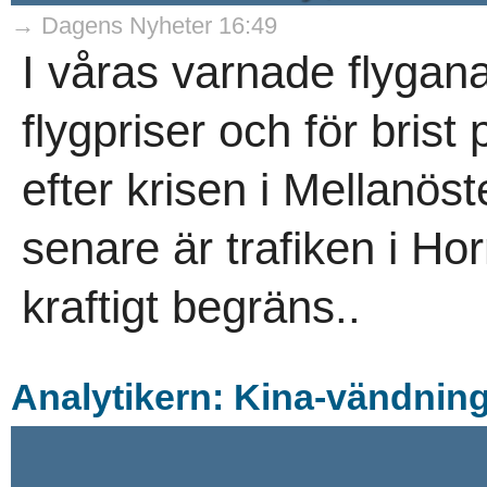
→ Dagens Nyheter 16:49
I våras varnade flygana
flygpriser och för brist
efter krisen i Mellanö
senare är trafiken i H
kraftigt begräns..
Analytikern: Kina-vändning 