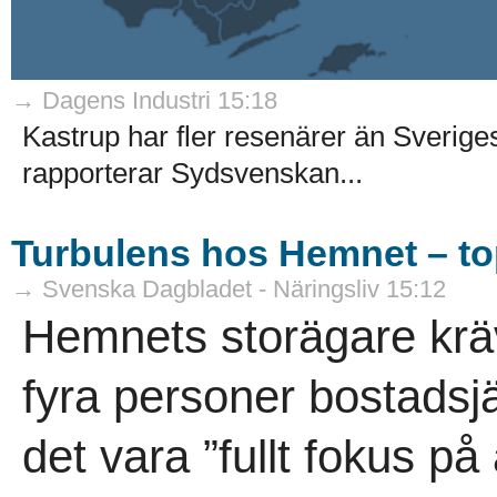
→ Dagens Industri 15:18
Kastrup har fler resenärer än Sveriges 
rapporterar Sydsvenskan...
Turbulens hos Hemnet – to
→ Svenska Dagbladet - Näringsliv 15:12
Hemnets storägare krä
fyra personer bostadsj
det vara ”fullt fokus på