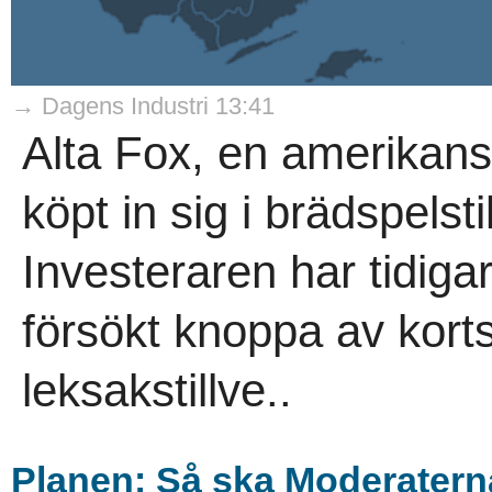
→ Dagens Industri 13:41
Alta Fox, en amerikansk
köpt in sig i brädspels
Investeraren har tidig
försökt knoppa av kort
leksakstillve..
Planen: Så ska Moderaterna