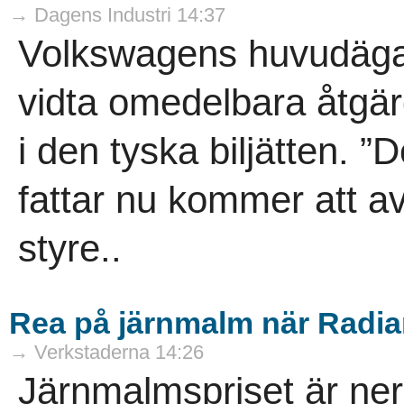
→ Dagens Industri 14:37
Volkswagens huvudäga
vidta omedelbara åtgärd
i den tyska biljätten.
fattar nu kommer att av
styre..
Rea på järnmalm när Radia
→ Verkstaderna 14:26
Järnmalmspriset är ner