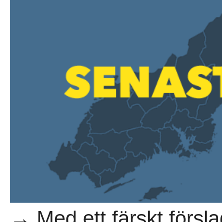
→ Med ett färskt försla