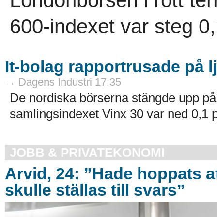
Londonbörsen i rött ter
600-indexet var steg 0,
It-bolag rapportrusade på 
→ Dagens Industri 17:35
De nordiska börserna stängde upp på
samlingsindexet Vinx 30 var ned 0,1 pr
JOBB & PRIVATEKONOMI
Arvid, 24: ”Hade hoppats a
skulle ställas till svars”