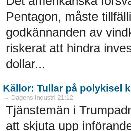
Det amerikanska försv
Pentagon, måste tillfäll
godkännanden av vindk
riskerat att hindra inve
dollar...
Källor: Tullar på polykisel
→ Dagens Industri 21:12
Tjänstemän i Trumpadm
att skjuta upp införand