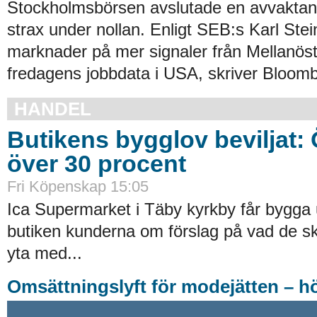
Stockholmsbörsen avslutade en avvakta
strax under nollan. Enligt SEB:s Karl Stei
marknader på mer signaler från Mellanös
fredagens jobbdata i USA, skriver Bloomb
HANDEL
Butikens bygglov beviljat:
över 30 procent
Fri Köpenskap 15:05
Ica Supermarket i Täby kyrkby får bygga 
butiken kunderna om förslag på vad de ska
yta med...
Omsättningslyft för modejätten – h