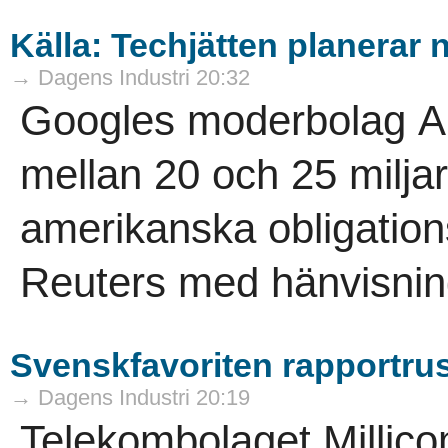
Källa: Techjätten planerar 
→ Dagens Industri 20:32
Googles moderbolag Alp
mellan 20 och 25 miljar
amerikanska obligation
Reuters med hänvisning 
Svenskfavoriten rapportrusa
→ Dagens Industri 20:19
Telekombolaget Millico