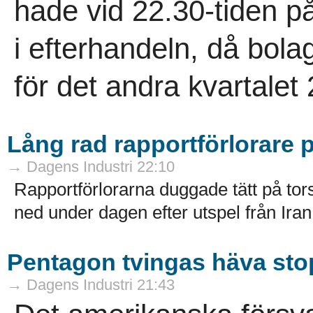
hade vid 22.30-tiden på
i efterhandeln, då bola
för det andra kvartalet 
Lång rad rapportförlorare p
→ Dagens Industri 22:10
Rapportförlorarna duggade tätt på to
ned under dagen efter utspel från Ir
Pentagon tvingas häva stop
→ Dagens Industri 21:43