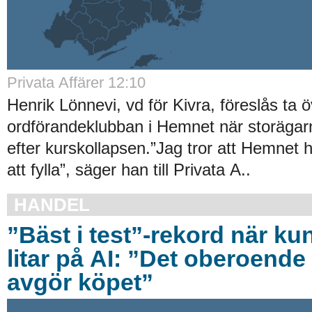
Privata Affärer 12:10
Henrik Lönnevi, vd för Kivra, föreslås ta 
ordförandeklubban i Hemnet när storägarna
efter kurskollapsen.”Jag tror att Hemnet ha
att fylla”, säger han till Privata A..
HANDEL
”Bäst i test”-rekord när ku
litar på AI: ”Det oberoende 
avgör köpet”