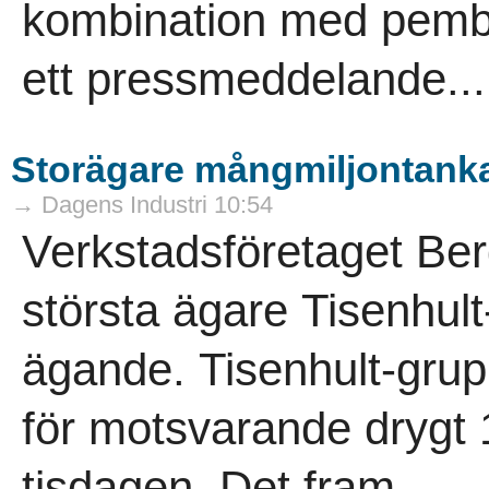
kombination med pembr
ett pressmeddelande...
Storägare mångmiljontankar
→ Dagens Industri 10:54
Verkstadsföretaget Be
största ägare Tisenhult
ägande. Tisenhult-grup
för motsvarande drygt 
tisdagen. Det fram..