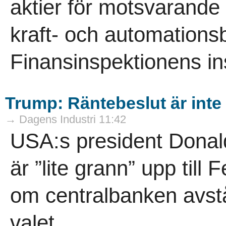
aktier för motsvarande 
kraft- och automations
Finansinspektionens ins
Trump: Räntebeslut är inte 
→ Dagens Industri 11:42
USA:s president Donal
är ”lite grann” upp til
om centralbanken avstår
valet...