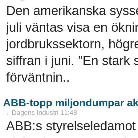
Den amerikanska syssel
juli väntas visa en ökn
jordbrukssektorn, högr
siffran i juni. ”En stark 
förväntnin..
ABB-topp miljondumpar ak
→ Dagens Industri 11:48
ABB:s styrelseledamot 