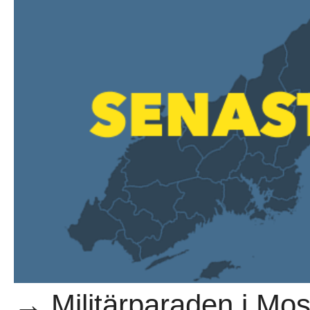
→ Militärparaden i Mos