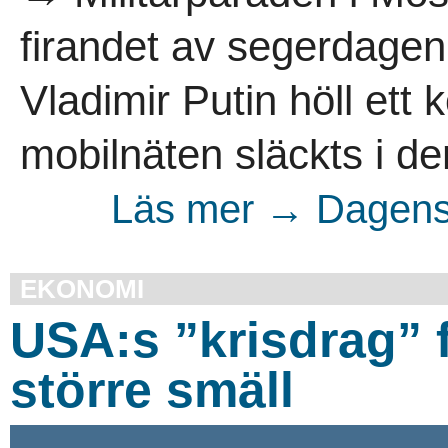
firandet av segerdagen 
Vladimir Putin höll ett 
mobilnäten släckts i d
Läs mer → Dagens 
EKONOMI
USA:s ”krisdrag” f
större smäll