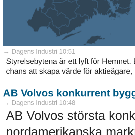
→ Dagens Industri 10:51
Styrelsebytena är ett lyft för Hemnet. E
chans att skapa värde för aktieägare,
AB Volvos konkurrent bygg
→ Dagens Industri 10:48
AB Volvos största konk
nordamerikanska mark