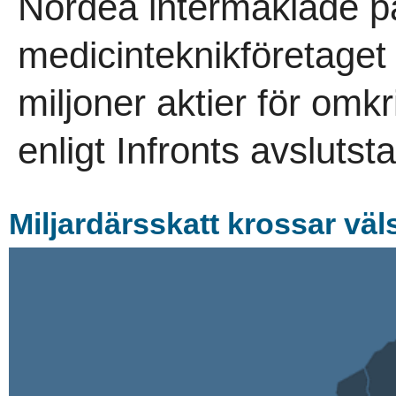
Nordea intermäklade på
medicinteknikföretaget V
miljoner aktier för omk
enligt Infronts avslutstat
Miljardärsskatt krossar väl