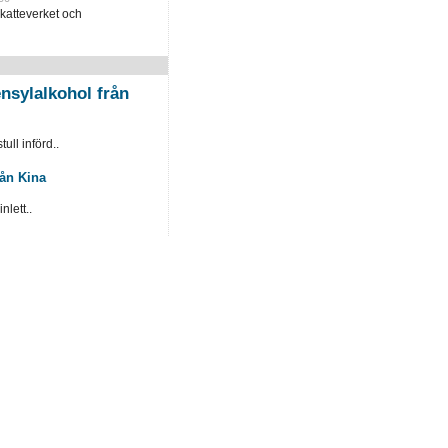
katteverket och
nsylalkohol från
ull införd..
rån Kina
lett..