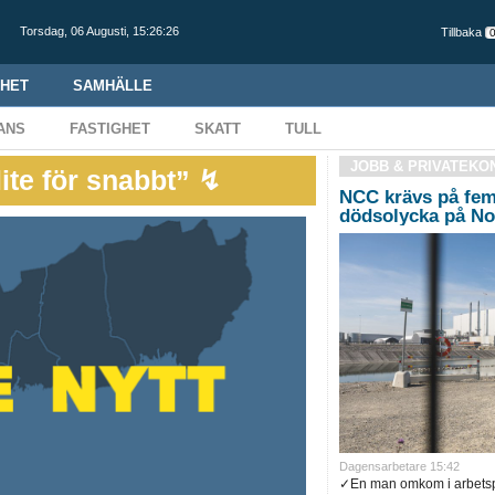
Torsdag,
06 Augusti
,
15:26:26
Tillbaka
HET
SAMHÄLLE
ANS
FASTIGHET
SKATT
TULL
JOBB & PRIVATEKO
lite för snabbt” ↯
NCC krävs på fem 
dödsolycka på No
Dagensarbetare 15:42
✓En man omkom i arbetspl