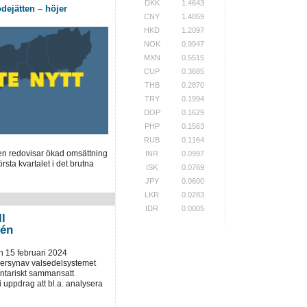
DKK
1.4643
dejätten – höjer
CNY
1.4059
HKD
1.2097
NOK
0.9947
MXN
0.5515
CUP
0.3685
THB
0.2870
TRY
0.1994
DOP
0.1629
PHP
0.1563
RUB
0.1164
en redovisar ökad omsättning
INR
0.0997
örsta kvartalet i det brutna
ISK
0.0769
JPY
0.0600
LKR
0.0283
IDR
0.0005
ll
tén
 15 februari 2024
versynav valsedelsystemet
entariskt sammansatt
uppdrag att bl.a. analysera