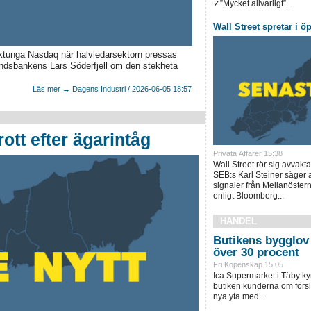
✓”Mycket allvarligt”..
Wall Street spretar i 
iktunga Nasdaq när halvledarsektorn pressas
Ålandsbankens Lars Söderfjell om den stekheta
Läs mer → Dagens Industri / 2026-06-05 18:57
ott efter ägarintåg
Privata Affärer 15:38
Wall Street rör sig avvakta
SEB:s Karl Steiner säger a
signaler från Mellanöster
enligt Bloomberg...
HANDEL
Butikens bygglov 
över 30 procent
Fri Köpenskap 15:05
Ica Supermarket i Täby ky
butiken kunderna om försl
nya yta med...