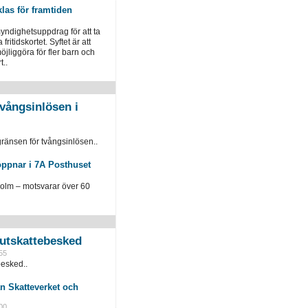
klas för framtiden
yndighetsuppdrag för att ta
fritidskortet. Syftet är att
öjliggöra för fler barn och
t..
vångsinlösen i
ränsen för tvångsinlösen..
öppnar i 7A Posthuset
holm – motsvarar över 60
slutskattebesked
55
besked..
n Skatteverket och
00