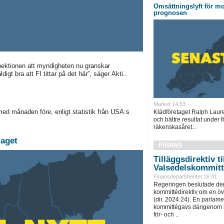
Omsättningslyft för mo
prognosen
spektionen att myndigheten nu granskar
igt bra att FI tittar på det här”, säger Akti..
Market 14:53
med månaden före, enligt statistik från USA:s
Klädföretaget Ralph Laur
och bättre resultat under f
räkenskasåret...
laget
FINANS
Tilläggsdirektiv ti
Valsedelskommit
Finansdepartmentet 16:41
Regeringen beslutade den
kommittédirektiv om en ö
(dir. 2024:24). En parlam
kommittégavs därigenom i 
för- och ..