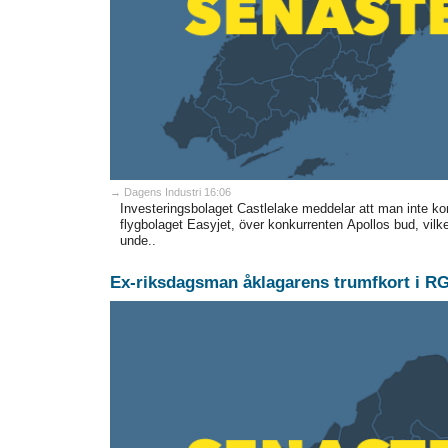
→ Dagens Industri 16:06
Investeringsbolaget Castlelake meddelar att man inte kom
flygbolaget Easyjet, över konkurrenten Apollos bud, vilke
unde..
Ex-riksdagsman åklagarens trumfkort i R