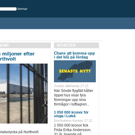
timmar
NOMI
NYHETER
miljoner efter
Chans att komma upp
i det blå på lördag
rthvolt
Ystads Allehanda 17:13
När Sövde flygfält håller
öppet hus visar fyra
föreningar upp sina
förmågor i luftlagren...
1 050 000 kronor för
stuga i Luleå
Norrbottens-Kuriren 17:12
1 050 000 kronor fick
Frida Erika Andersson,
atsolycka på Northvolt
31 år, boende på