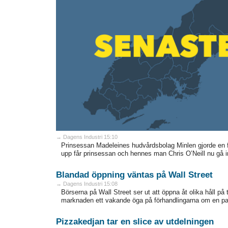
→ Dagens Industri 15:10
Prinsessan Madeleines hudvårdsbolag Minlen gjorde en för
upp får prinsessan och hennes man Chris O’Neill nu gå i
Blandad öppning väntas på Wall Street
→ Dagens Industri 15:08
Börserna på Wall Street ser ut att öppna åt olika håll på 
marknaden ett vakande öga på förhandlingarna om en par
Pizzakedjan tar en slice av utdelningen