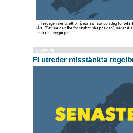
→ Fredagen ser ut att bli årets sämsta börsdag för tekn
hårt. ”Det har gått lite för snabbt på uppsidan”, säger 
sektorns uppgångar...
EKONOMI
FI utreder misstänkta regelbr