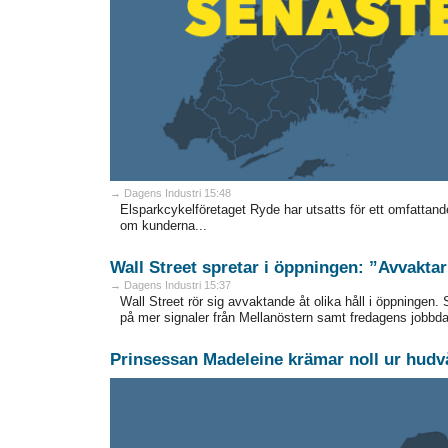
→ Dagens Industri 15:48
Elsparkcykelföretaget Ryde har utsatts för ett omfattande
om kunderna...
Wall Street spretar i öppningen: ”Avvaktar 
→ Dagens Industri 15:37
Wall Street rör sig avvaktande åt olika håll i öppningen.
på mer signaler från Mellanöstern samt fredagens jobbdat
Prinsessan Madeleine krämar noll ur hudv