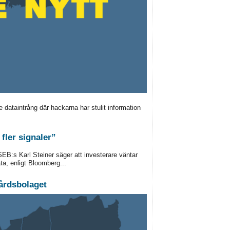
 dataintrång där hackarna har stulit information
fler signaler”
 SEB:s Karl Steiner säger att investerare väntar
a, enligt Bloomberg...
årdsbolaget