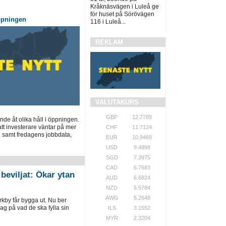
Kråknäsvägen i Luleå ge
för huset på Sörövägen
öppningen
116 i Luleå...
REKLAM
VALUTAKURS
GBP
12.7789
nde åt olika håll i öppningen.
tt investerare väntar på mer
CHF
11.7124
n samt fredagens jobbdata,
EUR
10.9469
USD
9.4898
SGD
7.3975
CAD
6.7683
beviljat: Ökar ytan
AUD
6.6824
NZD
5.5784
AWG
5.2648
rkby får bygga ut. Nu ber
ag på vad de ska fylla sin
ILS
3.1552
MYR
2.3204