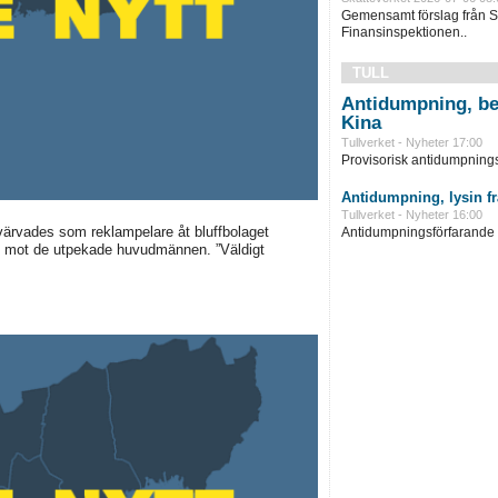
Gemensamt förslag från S
Finansinspektionen..
TULL
Antidumpning, be
Kina
Tullverket - Nyheter 17:00
Provisorisk antidumpningst
Antidumpning, lysin f
Tullverket - Nyheter 16:00
värvades som reklampelare åt bluffbolaget
Antidumpningsförfarande in
n mot de utpekade huvudmännen. ”Väldigt