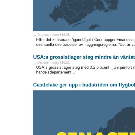
→ Dagens Industri 16:35
Efter det kritiserade ägarintåget i Coor uppger Finansin
eventuella överträdelser av flaggningsreglerna. ”Det är väld
USA:s grossistlager steg mindre än väntat
→ Dagens Industri 16:21
USA:s grossistlager steg med 0,2 procent i juni jämfört 
handelsdepartement...
Castlelake ger upp i budstriden om flygbo