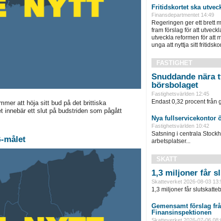
Fritidskortet ska utvec
Finansdepartmentet 14:49
Regeringen ger ett brett m
fram förslag för att utveckla 
utveckla reformen för att m
unga att nyttja sitt fritidskor
FASTIGHET
Snuddande nära t
börsbolaget
Fastighetsvärlden 12:45
Endast 0,32 procent från g
mer att höja sitt bud på det brittiska
t innebär ett slut på budstriden som pågått
Nya fullservicekontor 
Fastighetsvärlden 10:42
Satsning i centrala Stock
G-målet
arbetsplatser...
SKATT
1,3 miljoner får 
Skatteverket 2026-08-03 13:
1,3 miljoner får slutskatte
Gemensamt förslag frå
Finansinspektionen
Skatteverket 2026-07-06 08: