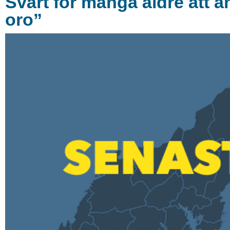
Svårt för många äldre att a
oro”