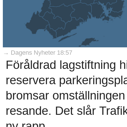
→ Dagens Nyheter 18:57
Föråldrad lagstiftning 
reservera parkeringsplat
bromsar omställningen ti
resande. Det slår Trafi
ny rapp..