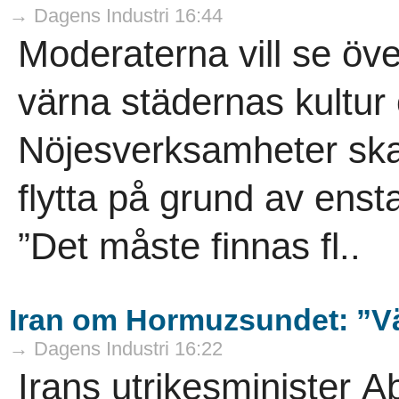
→ Dagens Industri 16:44
Moderaterna vill se över
värna städernas kultur 
Nöjesverksamheter ska 
flytta på grund av ens
”Det måste finnas fl..
Iran om Hormuzsundet: ”Väl
→ Dagens Industri 16:22
Irans utrikesminister 