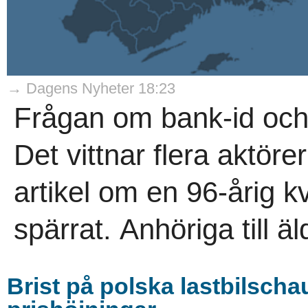
→ Dagens Nyheter 18:23
Frågan om bank-id och ä
Det vittnar flera aktör
artikel om en 96-årig k
spärrat. Anhöriga till ä
Brist på polska lastbilschau