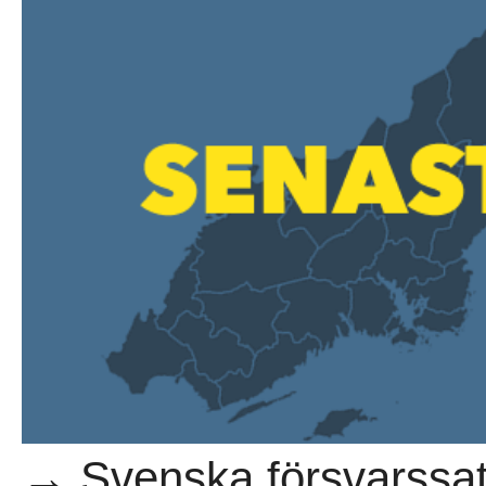
→ Svenska försvarssat