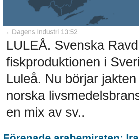
→ Dagens Industri 13:52
LULEÅ. Svenska Ravdu 
fiskproduktionen i Sver
Luleå. Nu börjar jakte
norska livsmedelsbransc
en mix av sv..
Förenade arabemiraten: Ira