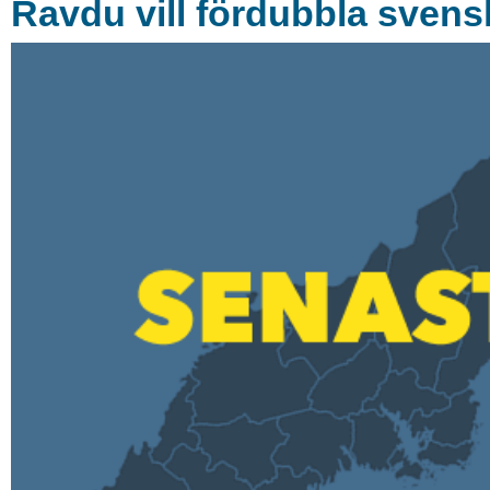
Ravdu vill fördubbla svens