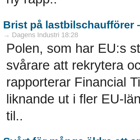
Brist på lastbilschaufförer 
→ Dagens Industri 18:28
Polen, som har EU:s störs
svårare att rekrytera o
rapporterar Financial T
liknande ut i fler EU-län
til..