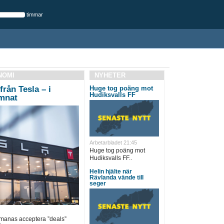
timmar
NOMI
NYHETER
från Tesla – i
Huge tog poäng mot
Hudiksvalls FF
ämnat
Arbetarbladet 21:45
Huge tog poäng mot
Hudiksvalls FF..
Helin hjälte när
Rävlanda vände till
seger
pmanas acceptera ”deals”