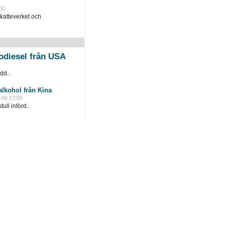
00
katteverket och
odiesel från USA
dd..
lkohol från Kina
-06 17:00
ull införd..