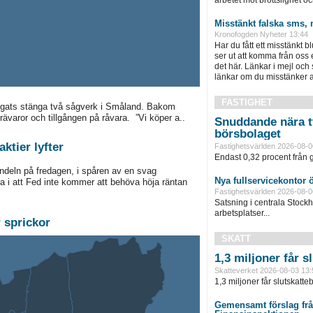
arbetet mot brottslighet och
Misstänkt falska sms, 
Kronofogden Nyheter 13:44
Har du fått ett misstänkt b
ser ut att komma från oss
det här. Länkar i mejl och
länkar om du misstänker att
FASTIGHET
ingats stänga två sågverk i Småland. Bakom
rävaror och tillgången på råvara. ”Vi köper a..
Snuddande nära t
börsbolaget
ktier lyfter
Fastighetsvärlden 2026-08-0
Endast 0,32 procent från g
andeln på fredagen, i spåren av en svag
Nya fullservicekontor 
ra i att Fed inte kommer att behöva höja räntan
Fastighetsvärlden 2026-08-0
Satsning i centrala Stock
arbetsplatser...
 sprickor
SKATT
1,3 miljoner får 
Skatteverket 2026-08-03 13:
1,3 miljoner får slutskatte
Gemensamt förslag frå