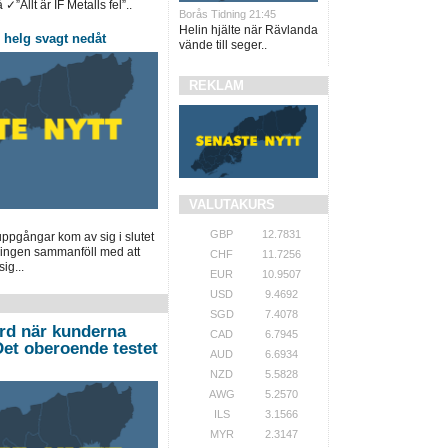
✓”Allt är IF Metalls fel”..
Borås Tidning 21:45
Helin hjälte när Rävlanda
helg svagt nedåt
vände till seger..
REKLAM
VALUTAKURS
GBP
12.7831
pgångar kom av sig i slutet
ingen sammanföll med att
CHF
11.7256
ig...
EUR
10.9507
USD
9.4692
SGD
7.4078
ord när kunderna
CAD
6.7945
”Det oberoende testet
AUD
6.6934
NZD
5.5828
AWG
5.2570
ILS
3.1566
MYR
2.3147