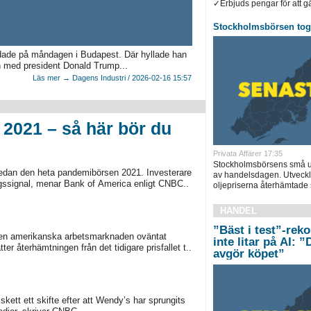
✓Erbjuds pengar för att gå 
Stockholmsbörsen tog 
dade på måndagen i Budapest. Där hyllade han
n med president Donald Trump...
Läs mer → Dagens Industri / 2026-02-16 15:57
 2021 – så här bör du
Privata Affärer 17:35
Stockholmsbörsens små up
 sedan den heta pandemibörsen 2021. Investerare
av handelsdagen. Utveckl
ngssignal, menar Bank of America enligt CNBC..
oljepriserna återhämtade s
HANDEL
”Bäst i test”-rek
t den amerikanska arbetsmarknaden oväntat
inte litar på AI: 
r återhämtningen från det tidigare prisfallet t..
avgör köpet”
kett ett skifte efter att Wendy’s har sprungits