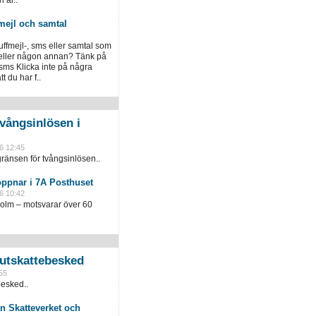
 al..
mejl och samtal
luffmejl-, sms eller samtal som
 eller någon annan? Tänk på
 sms Klicka inte på några
 du har f..
vångsinlösen i
6 12:45
ränsen för tvångsinlösen..
öppnar i 7A Posthuset
6 10:42
holm – motsvarar över 60
slutskattebesked
55
besked..
n Skatteverket och