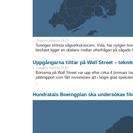
→ Dagens Industri 19:22
Sveriges största sågverkskoncern, Vida, har nyligen tv
beslutet ligger en obalans mellan efterfrågan på sågade t
Uppgångarna tilltar på Wall Street – teknika
→ Dagens Industri 19:20
Börserna på Wall Street var upp efter cirka 4 timmars h
jobbrapport som fått investerare att i högre grad spekule
..
Hundratals Boeingplan ska undersökas för