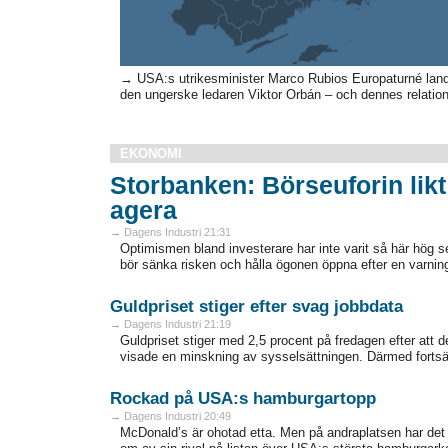
→ USA:s utrikesminister Marco Rubios Europaturné lan
den ungerske ledaren Viktor Orbán – och dennes relatio
EKONOMI
Storbanken: Börseuforin likt
agera
→ Dagens Industri 21:31
Optimismen bland investerare har inte varit så här hög
bör sänka risken och hålla ögonen öppna efter en varni
Guldpriset stiger efter svag jobbdata
→ Dagens Industri 21:19
Guldpriset stiger med 2,5 procent på fredagen efter at
visade en minskning av sysselsättningen. Därmed fortsätte
Rockad på USA:s hamburgartopp
→ Dagens Industri 20:49
McDonald’s är ohotad etta. Men på andraplatsen har det s