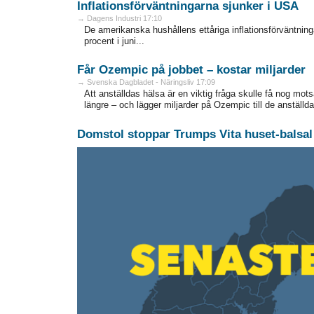
Inflationsförväntningarna sjunker i USA
→ Dagens Industri 17:10
De amerikanska hushållens ettåriga inflationsförväntningar
procent i juni...
Får Ozempic på jobbet – kostar miljarder
→ Svenska Dagbladet - Näringsliv 17:09
Att anställdas hälsa är en viktig fråga skulle få nog mot
längre – och lägger miljarder på Ozempic till de anställda
Domstol stoppar Trumps Vita huset-balsal