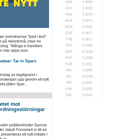
DKK
1.4648
CNY
1.4033
HKD
1.2070
NOK
0.9975
MXN
0.5525
CUP
0.3677
ger svenskarnas ”bäst i test”-
THB
0.2871
e på rekordnivå, visar en
TRY
0.1985
opdog. ”Många e-handlare
r inte säljet som..
DOP
0.1626
PHP
0.1558
atsar: Tar in Spars
RUB
0.1151
INR
0.0995
inslag av dagligvaror i
ISK
0.0768
priskedjan upp genom ett nytt
JPY
0.0601
la jätten Spar...
LKR
0.0282
IDR
0.0005
etet mot
ordningsstörningar
der justitieminister Gunnar
er Jakob Forssmed in till en
presenteras ett nytt initiativ i