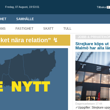
Fredag,
07 Augusti
,
19:53:02
Tillbaka
HET
SAMHÄLLE
ANS
FASTIGHET
SKATT
TULL
JOBB & PRIVATEKO
ket nära relation” ↯
Strejkare köps ut 
Malmö har alla l
Dagensarbetare 17:44
✓Uppgifter: Strejkare up