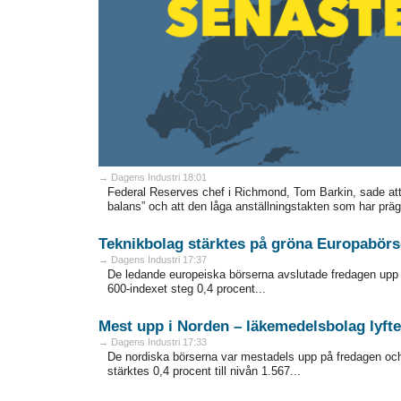
→ Dagens Industri 18:01
Federal Reserves chef i Richmond, Tom Barkin, sade att
balans” och att den låga anställningstakten som har prägla
Teknikbolag stärktes på gröna Europabörs
→ Dagens Industri 17:37
De ledande europeiska börserna avslutade fredagen upp 
600-indexet steg 0,4 procent...
Mest upp i Norden – läkemedelsbolag lyfte
→ Dagens Industri 17:33
De nordiska börserna var mestadels upp på fredagen och
stärktes 0,4 procent till nivån 1.567...