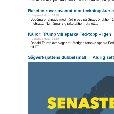
om av sin rival på listan över USA:s största hamburgarke
Raketen rusar oväntat mot teckningskurs
→ Dagens Industri 19:40
Bedömare räknade med hård press på Space X aktie från
motsatta. Nu närmar sig raketaktien ruta ett...
Källor: Trump vill sparka Fed-topp – igen
→ Dagens Industri 19:39
Donald Trump överväger att återigen försöka sparka Fede
till FT...
Sågverksjättens dubbelsmäll: ”Aldrig sett