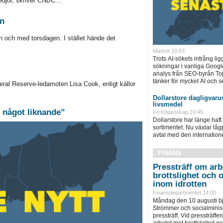
djor, skriver CNBC...
en
 och med torsdagen. I stället hände det
Market 10:53
Trots AI-sökets intrång lig
sökningar i vanliga Googl
analys från SEO-byrån T
tänker för mycket AI och se
ral Reserve-ledamoten Lisa Cook, enligt källor
Dollarstore dagligvarus
livsmedel
 något liknande”
Fri Köpenskap 10:45
Dollarstore har länge haft 
sortimentet. Nu växlar låg
avtal med den internationel
FINANS
Pressträff om arb
brottslighet och 
inom idrotten
Finansdepartmentet 14:00
Måndag den 10 augusti bju
Strömmer och socialminist
pressträff. Vid pressträffen 