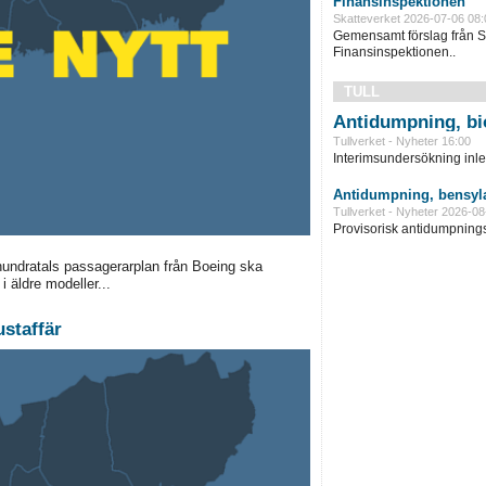
Finansinspektionen
Skatteverket 2026-07-06 08:
Gemensamt förslag från S
Finansinspektionen..
TULL
Antidumpning, bi
Tullverket - Nyheter 16:00
Interimsundersökning inle
Antidumpning, bensyla
Tullverket - Nyheter 2026-08
Provisorisk antidumpningst
hundratals passagerarplan från Boeing ska
i äldre modeller...
ustaffär