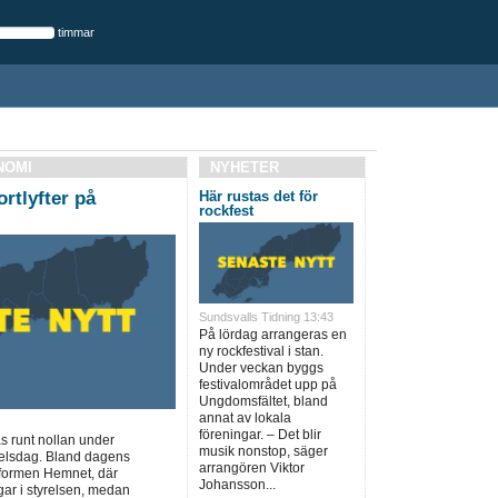
timmar
NOMI
NYHETER
rtlyfter på
Här rustas det för
rockfest
Sundsvalls Tidning 13:43
På lördag arrangeras en
ny rockfestival i stan.
Under veckan byggs
festivalområdet upp på
Ungdomsfältet, bland
annat av lokala
föreningar. – Det blir
 runt nollan under
musik nonstop, säger
elsdag. Bland dagens
arrangören Viktor
tformen Hemnet, där
Johansson...
ngar i styrelsen, medan