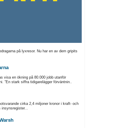
edragarna på lyxresor. Nu har en av dem gripits
arna
as visa en ökning på 80.000 jobb utanför
. ”En stark siffra tidigarelägger förväntnin..
tsvarande cirka 2,4 miljoner kronor i kraft- och
insynsregister...
 Warsh