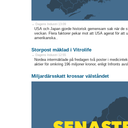
→ Dagens Industri 13:09
USA och Japan gjorde historisk gemensam sak när de st
veckan. Flera faktorer pekar mot att USA agerat för att u
amerikanska..
Storpost mäklad i Vitrolife
→ Dagens Industri 12:55
Nordea intermäklade på fredagen två poster i medicintekni
aktier för omkring 196 miljoner kronor, enligt Infronts avslu
Miljardärsskatt krossar välståndet