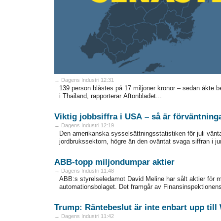
→ Dagens Industri 12:31
139 person blåstes på 17 miljoner kronor – sedan åkte b
i Thailand, rapporterar Aftonbladet...
Viktig jobbsiffra i USA – så är förväntning
→ Dagens Industri 12:19
Den amerikanska sysselsättningsstatistiken för juli vänt
jordbrukssektorn, högre än den oväntat svaga siffran i juni
ABB-topp miljondumpar aktier
→ Dagens Industri 11:48
ABB:s styrelseledamot David Meline har sålt aktier för mo
automationsbolaget. Det framgår av Finansinspektionens 
Trump: Räntebeslut är inte enbart upp till
→ Dagens Industri 11:42