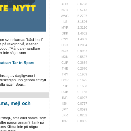
AUD
6.6798
NZD
5.5743
AWG
5.2707
ILS
3.1596
MYR
2.3190
DKK
1.4632
CNY
1.4059
ger svenskarnas ”bäst i test”-
e på rekordnivå, visar en
HKD
1.2094
opdog. ”Många e-handlare
NOK
0.9957
r inte säljet som..
MXN
0.5527
atsar: Tar in Spars
CUP
0.3684
THB
0.2870
TRY
0.1989
inslag av dagligvaror i
priskedjan upp genom ett nytt
DOP
0.1625
la jätten Spar...
PHP
0.1558
RUB
0.1155
INR
0.0997
sms, mejl och
ISK
0.0767
JPY
0.0599
LKR
0.0282
luffmejl-, sms eller samtal som
IDR
0.0005
 eller någon annan? Tänk på
 sms Klicka inte på några