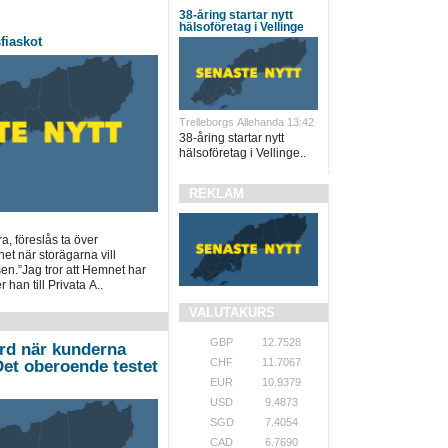
38-åring startar nytt
hälsoföretag i Vellinge
fiaskot
Trelleborgs Allehanda 13:42
38-åring startar nytt
hälsoföretag i Vellinge..
REKLAM
a, föreslås ta över
t när storägarna vill
sen.”Jag tror att Hemnet har
er han till Privata A..
VALUTAKURS
GBP
12.7528
ord när kunderna
CHF
11.7067
”Det oberoende testet
EUR
10.9379
USD
9.4873
SGD
7.4054
CAD
6.7690