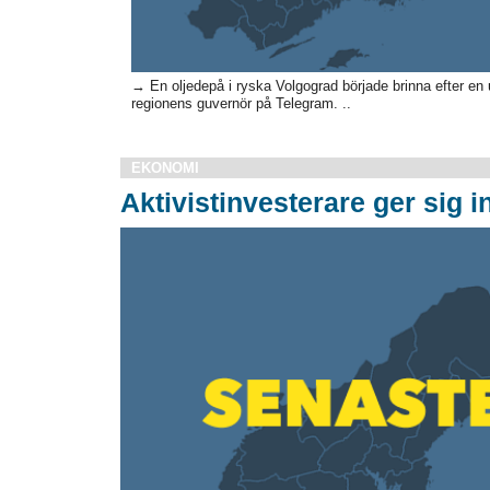
→ En oljedepå i ryska Volgograd började brinna efter en
regionens guvernör på Telegram. ..
EKONOMI
Aktivistinvesterare ger sig i