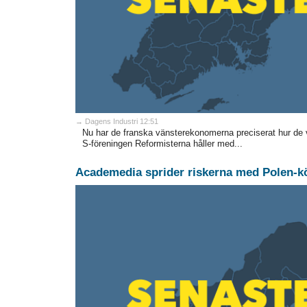
→ Dagens Industri 12:51
Nu har de franska vänsterekonomerna preciserat hur de v
S-föreningen Reformisterna håller med...
Academedia sprider riskerna med Polen-k