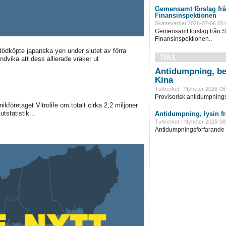
Gemensamt förslag frå
Finansinspektionen
Skatteverket 2026-07-06 08:
Gemensamt förslag från S
Finansinspektionen..
ödköpte japanska yen under slutet av förra
TULL
ndvika att dess allierade vräker ut
Antidumpning, be
Kina
Tullverket - Nyheter 2026-08
Provisorisk antidumpningst
kföretaget Vitrolife om totalt cirka 2,2 miljoner
tstatistik...
Antidumpning, lysin f
Tullverket - Nyheter 2026-08
Antidumpningsförfarande in