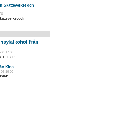
n Skatteverket och
00
katteverket och
nsylalkohol från
-06 17:00
ull införd..
rån Kina
-06 16:00
lett..