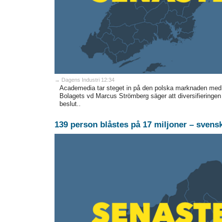
→ Dagens Industri 12:34
Academedia tar steget in på den polska marknaden med 
Bolagets vd Marcus Strömberg säger att diversifieringen
beslut..
139 person blåstes på 17 miljoner – svensk