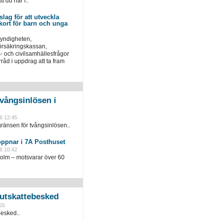
 du har f..
slag för att utveckla
skort för barn och unga
yndigheten,
örsäkringskassan,
 och civilsamhällesfrågor
åd i uppdrag att ta fram
vångsinlösen i
6 12:45
ränsen för tvångsinlösen..
öppnar i 7A Posthuset
6 10:42
holm – motsvarar över 60
slutskattebesked
55
besked..