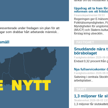
länkar om du misstänker att
Uppdrag att ta fram för
reformen om ett fritid
Finansdepartmentet 09:53
Regeringen ger E-hälsom
Folkhälsomyndigheten, F
Myndigheten för ungdoms-
resenterade under fredagen sin plan för att
(MUCF) och Statens kulturr
ringar som drabbar hårt arbetande människ..
förslag kring utvecklin..
smäll
FASTIGHET
Snuddande nära t
börsbolaget
Fastighetsvärlden 2026-08-0
Endast 0,32 procent från g
Nya fullservicekontor 
Fastighetsvärlden 2026-08-0
Satsning i centrala Stock
arbetsplatser...
SKATT
1,3 miljoner får 
Skatteverket 2026-08-03 13:
1,3 miljoner får slutskatte