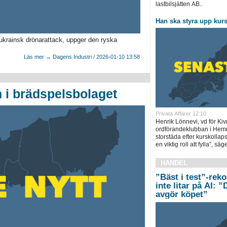
lastbilsjätten AB..
Han ska styra upp kurs
 ukrainsk drönarattack, uppger den ryska
Läs mer → Dagens Industri / 2026-01-10 13:58
n i brädspelsbolaget
Privata Affärer 12:10
Henrik Lönnevi, vd för Kivr
ordförandeklubban i Hemne
storstäda efter kurskollap
en viktig roll att fylla”, säg
HANDEL
”Bäst i test”-rek
inte litar på AI: 
avgör köpet”