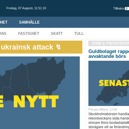
Fredag,
07 Augusti
,
11:51:11
Tillbaka
HET
SAMHÄLLE
ANS
FASTIGHET
SKATT
TULL
JOBB & PRIVATEKO
 ukrainsk attack ↯
Guldbolaget rappo
avvaktande börs
Privata Affärer 13:06
Stockholmsbörsen handlas
rekordveckans sista hand
vinnare finns bostadsplat
storägare vill se förändri