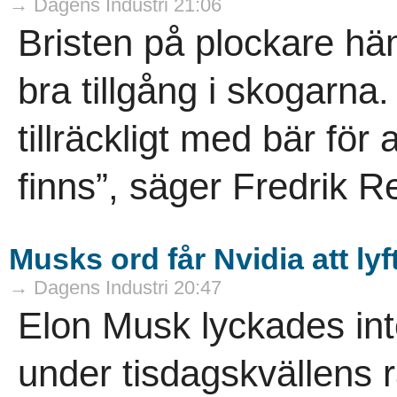
→ Dagens Industri 21:06
Bristen på plockare hä
bra tillgång i skogarna
tillräckligt med bär fö
finns”, säger Fredrik R
Musks ord får Nvidia att lyf
→ Dagens Industri 20:47
Elon Musk lyckades in
under tisdagskvällens r