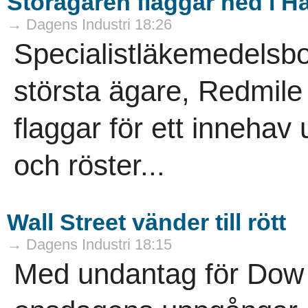
Storägaren flaggar ned i 
→ Dagens Industri 18:26
Specialistläkemedelsb
största ägare, Redmile 
flaggar för ett innehav
och röster...
Wall Street vänder till rött
→ Dagens Industri 18:15
Med undantag för Dow 