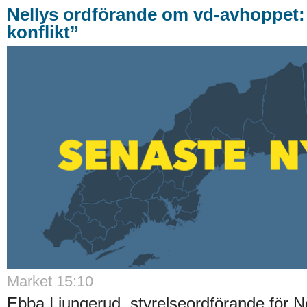
Nellys ordförande om vd-avhoppet:
konflikt”
Market 15:10
Ebba Ljungerud, styrelseordförande för N