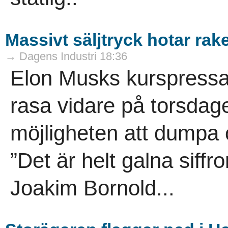
Massivt säljtryck hotar rake
→ Dagens Industri 18:36
Elon Musks kurspressa
rasa vidare på torsdage
möjligheten att dumpa ö
”Det är helt galna siffr
Joakim Bornold...