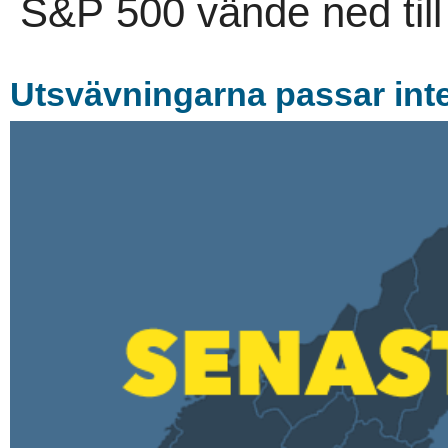
S&P 500 vände ned till 
Utsvävningarna passar inte 