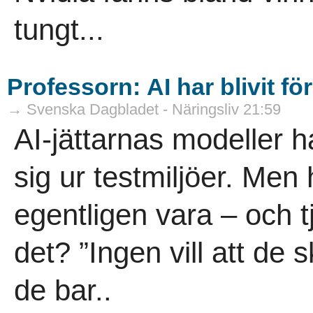
tungt...
Professorn: AI har blivit fö
→ Svenska Dagbladet - Näringsliv 21:59
AI-jättarnas modeller ha
sig ur testmiljöer. Men 
egentligen vara – och t
det? ”Ingen vill att de 
de bar..