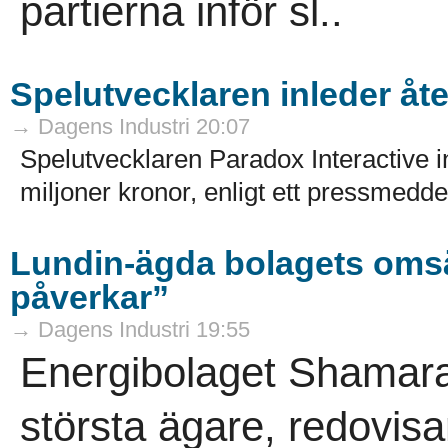
partierna inför sl..
Spelutvecklaren inleder å
→ Dagens Industri 20:07
Spelutvecklaren Paradox Interactive 
miljoner kronor, enligt ett pressmedde
Lundin-ägda bolagets omsät
påverkar”
→ Dagens Industri 19:55
Energibolaget Shamar
största ägare, redovisa