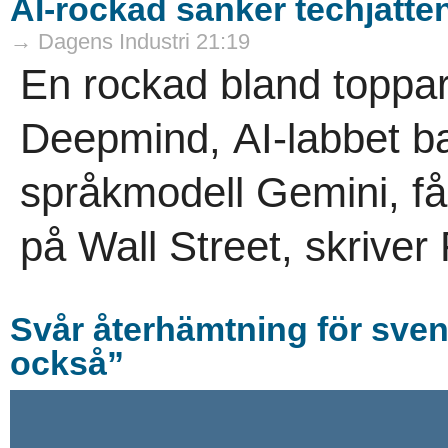
AI-rockad sänker techjätte
→ Dagens Industri 21:19
En rockad bland toppa
Deepmind, AI-labbet 
språkmodell Gemini, får 
på Wall Street, skriver 
Svår återhämtning för svens
också”