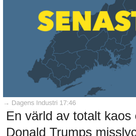
→ Dagens Industri 17:46
En värld av totalt kaos 
Donald Trumps misslyck