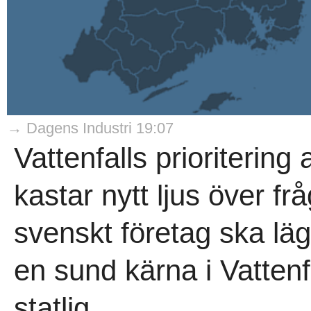
→ Dagens Industri 19:07
Vattenfalls prioriterin
kastar nytt ljus över fr
svenskt företag ska läg
en sund kärna i Vattenf
statlig..