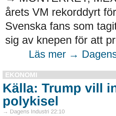
årets VM rekorddyrt fö
Svenska fans som tagit 
sig av knepen för att p
Läs mer → Dagens 
EKONOMI
Källa: Trump vill i
polykisel
→ Dagens Industri 22:10