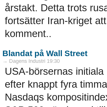
årstakt. Detta trots rus
fortsätter Iran-kriget at
komment..
Blandat på Wall Street
→ Dagens Industri 19:30
USA-börsernas initial
efter knappt fyra timma
Nasdaqs kompositindex