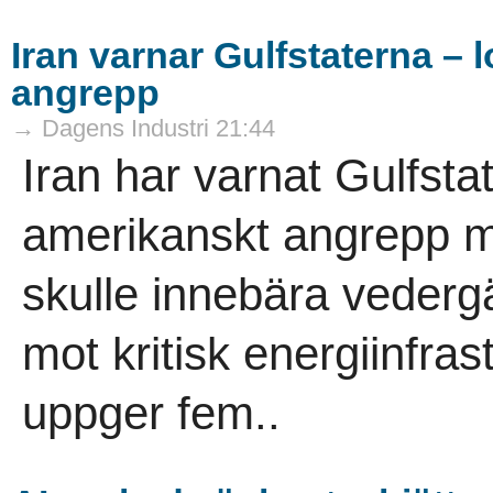
Iran varnar Gulfstaterna –
angrepp
→ Dagens Industri 21:44
Iran har varnat Gulfstat
amerikanskt angrepp mo
skulle innebära vedergä
mot kritisk energiinfras
uppger fem..