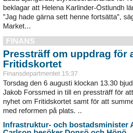
beklagar att Helena Karlinder-Östlundh l
”Jag hade gärna sett henne fortsätta”, säg
Market...
FINANS
Pressträff om uppdrag för a
Fritidskortet
Finansdepartmentet 15:37
Torsdag den 6 augusti klockan 13.30 bjude
Jakob Forssmed in till en pressträff för a
nyhet om Fritidskortet samt för att summe
med reformen på plats. ..
Infrastruktur- och bostadsminister
Carlson besöker Donsö och Hönö