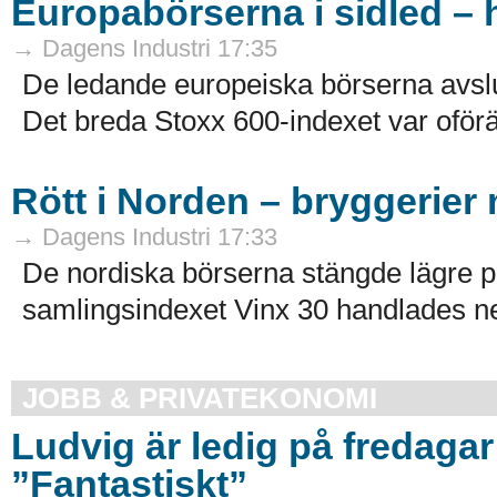
Europabörserna i sidled – 
→ Dagens Industri 17:35
De ledande europeiska börserna avsl
Det breda Stoxx 600-indexet var oförä
Rött i Norden – bryggerie
→ Dagens Industri 17:33
De nordiska börserna stängde lägre 
samlingsindexet Vinx 30 handlades ned 
JOBB & PRIVATEKONOMI
Ludvig är ledig på fredagar
”Fantastiskt”