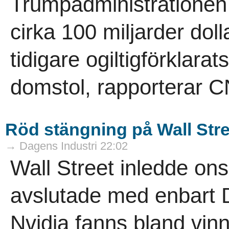
Trumpadministrationen ha
cirka 100 miljarder doll
tidigare ogiltigförklar
domstol, rapporterar C
Röd stängning på Wall Stre
→ Dagens Industri 22:02
Wall Street inledde on
avslutade med enbart 
Nvidia fanns bland vin