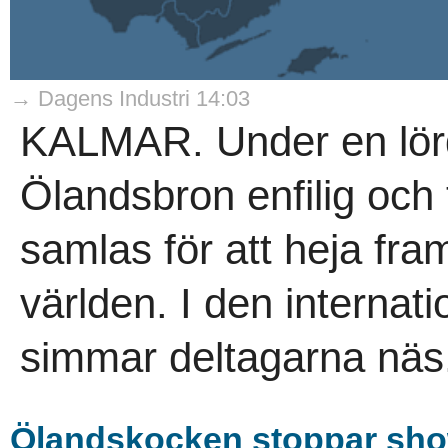
→ Dagens Industri 14:03
KALMAR. Under en lörda
Ölandsbron enfilig och 
samlas för att heja fram
världen. I den internat
simmar deltagarna näs
Ölandskocken stoppar sh