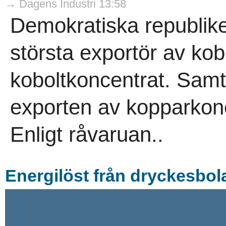
→ Dagens Industri 13:58
Demokratiska republik
största exportör av kob
koboltkoncentrat. Samt
exporten av kopparkonc
Enligt råvaruan..
Energilöst från dryckesbola