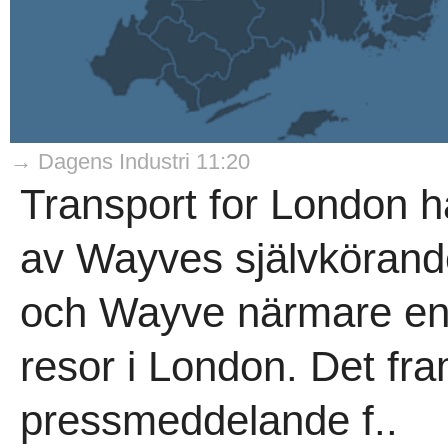
→ Dagens Industri 11:20
Transport for London har
av Wayves självkörande 
och Wayve närmare en 
resor i London. Det fra
pressmeddelande f..