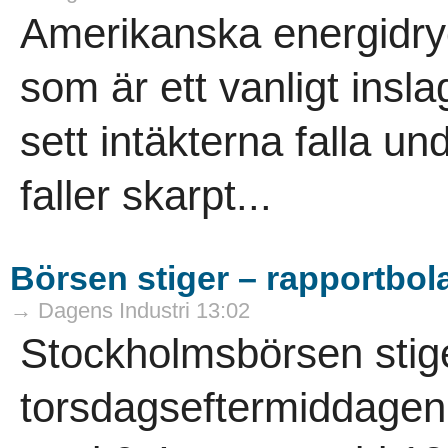
Amerikanska energidryc
som är ett vanligt insl
sett intäkterna falla un
faller skarpt...
Börsen stiger – rapportbola
→ Dagens Industri 13:02
Stockholmsbörsen stig
torsdagseftermiddagen,