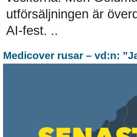
utförsäljningen är överd
AI-fest. ..
Medicover rusar – vd:n: ”Ja