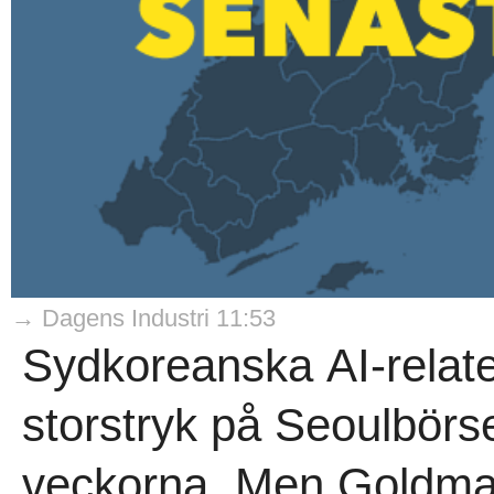
→ Dagens Industri 11:53
Sydkoreanska AI-relate
storstryk på Seoulbörs
veckorna. Men Goldman