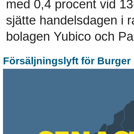
med 0,4 procent vid 13
sjätte handelsdagen i 
bolagen Yubico och Pa
Försäljningslyft för Burge