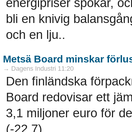
energipriser spökar, o
bli en knivig balansgån
och en lju..
Metsä Board minskar förlus
→ Dagens Industri 11:20
Den finländska förpac
Board redovisar ett jäm
3,1 miljoner euro för d
(-22,7)...