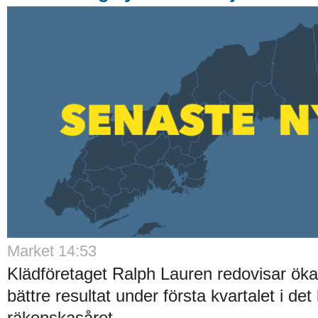
Market 14:53
Klädföretaget Ralph Lauren redovisar ök
bättre resultat under första kvartalet i det
räkenskasåret...