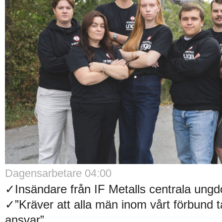
Dagensarbetare 04:00
✓Insändare från IF Metalls centrala un
✓”Kräver att alla män inom vårt förbund t
ansvar”..