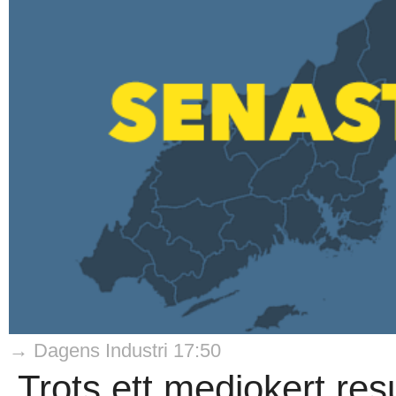
→ Dagens Industri 17:50
Trots ett mediokert resu