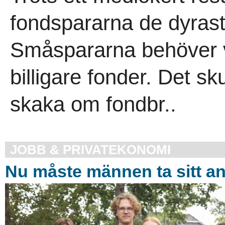
fondspararna de dyrast
Småspararna behöver v
billigare fonder. Det s
skaka om fondbr..
JOBB & PRIVATEKONOMI
Nu måste männen ta sitt a