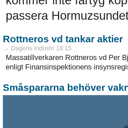
kommer inte fartyg kopp
passera Hormuzsundet.
Rottneros vd tankar aktier
→ Dagens Industri 18:15
Massatillverkaren Rottneros vd Per Bj
enligt Finansinspektionens insynsregis
Småspararna behöver vak