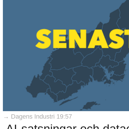
→ Dagens Industri 19:57
AI-satsningar och datac