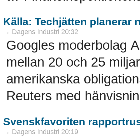
Källa: Techjätten planerar 
→ Dagens Industri 20:32
Googles moderbolag Alp
mellan 20 och 25 miljar
amerikanska obligation
Reuters med hänvisning 
Svenskfavoriten rapportrusa
→ Dagens Industri 20:19