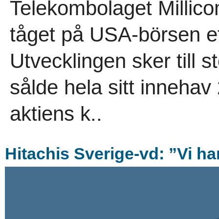
Telekombolaget Millico
tåget på USA-börsen ef
Utvecklingen sker till s
sålde hela sitt inneha
aktiens k..
Hitachis Sverige-vd: ”Vi har