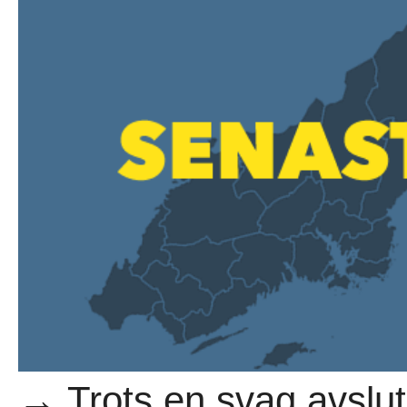
→ Trots en svag avslu