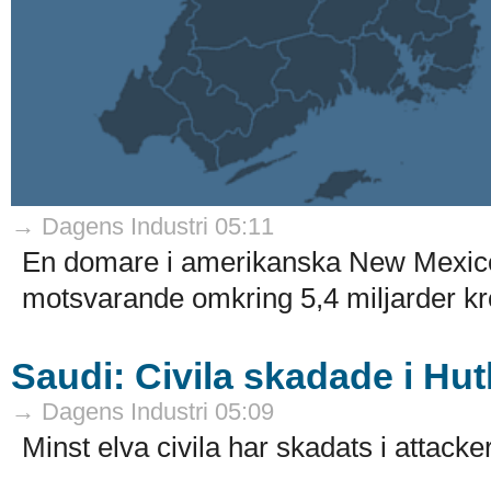
→ Dagens Industri 05:11
En domare i amerikanska New Mexico 
motsvarande omkring 5,4 miljarder kro
Saudi: Civila skadade i Hut
→ Dagens Industri 05:09
Minst elva civila har skadats i attack