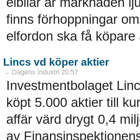
elbilar är marknaden 
finns förhoppningar om 
elfordon ska få köpare at
Lincs vd köper aktier
→ Dagens Industri 20:57
Investmentbolaget Linc
köpt 5.000 aktier till k
affär värd drygt 0,4 mi
av Finansinspektionens 