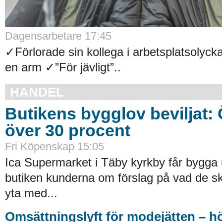
Dagensarbetare 17:45
✓Förlorade sin kollega i arbetsplatsolyck
en arm ✓”För jävligt”..
HANDEL
Butikens bygglov beviljat:
över 30 procent
Fri Köpenskap 15:05
Ica Supermarket i Täby kyrkby får bygga 
butiken kunderna om förslag på vad de ska
yta med...
Omsättningslyft för modejätten – h