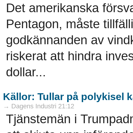
Det amerikanska försv
Pentagon, måste tillfäll
godkännanden av vindk
riskerat att hindra inve
dollar...
Källor: Tullar på polykisel
→ Dagens Industri 21:12
Tjänstemän i Trumpadm