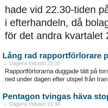
hade vid 22.30-tiden på
i efterhandeln, då bola
för det andra kvartalet 
Lång rad rapportförlorare p
→ Dagens Industri 22:10
Rapportförlorarna duggade tätt på to
ned under dagen efter utspel från Ir
Pentagon tvingas häva stop
→ Dagens Industri 21:43