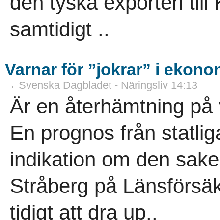
den tyska exporten till
samtidigt ..
Varnar för ”jokrar” i ekono
→ Svenska Dagbladet - Näringsliv 14:13
Är en återhämtning på
En prognos från statlig
indikation om den sak
Stråberg på Länsförsäkr
tidigt att dra up..