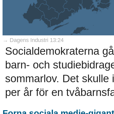
→ Dagens Industri 13:24
Socialdemokraterna går 
barn- och studiebidraget
sommarlov. Det skulle 
per år för en tvåbarnsfa
Forna sociala medie-giga