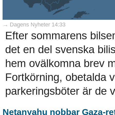
→ Dagens Nyheter 14:33
Efter sommarens bils
det en del svenska bil
hem ovälkomna brev me
Fortkörning, obetalda 
parkeringsböter är de v
Netanyahu nobbar Gaza-ret