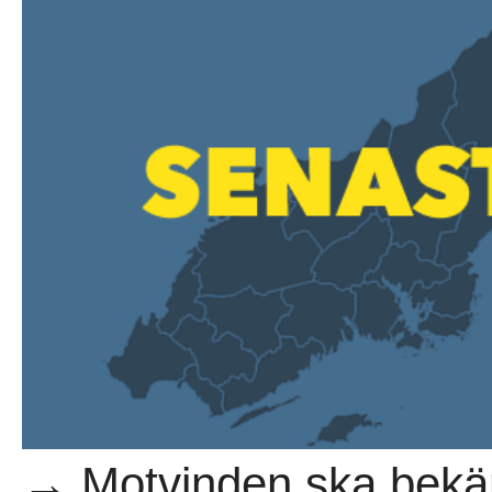
→ Motvinden ska bekäm