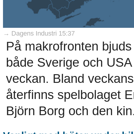
→ Dagens Industri 15:37
På makrofronten bjuds d
både Sverige och US
veckan. Bland veckans
återfinns spelbolaget 
Björn Borg och den kin.