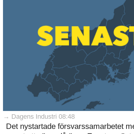
→ Dagens Industri 08:48
Det nystartade försvarssamarbetet me