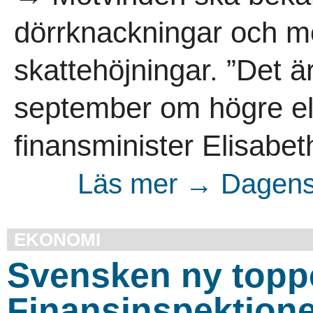
dörrknackningar och m
skattehöjningar. ”Det ä
september om högre ell
finansminister Elisabet
Läs mer → Dagens 
EKONOMI
Svensken ny toppc
Finansinspektion