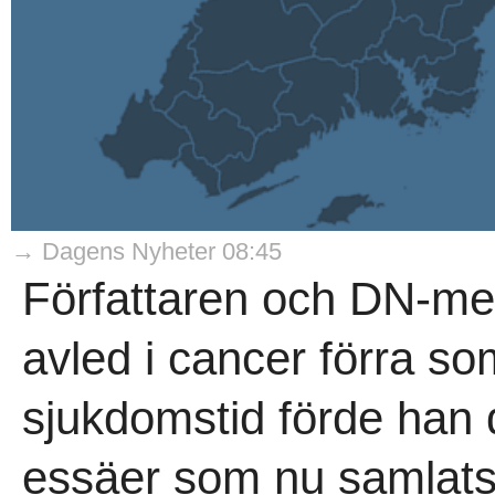
→ Dagens Nyheter 08:45
Författaren och DN-m
avled i cancer förra s
sjukdomstid förde han 
essäer som nu samlats 