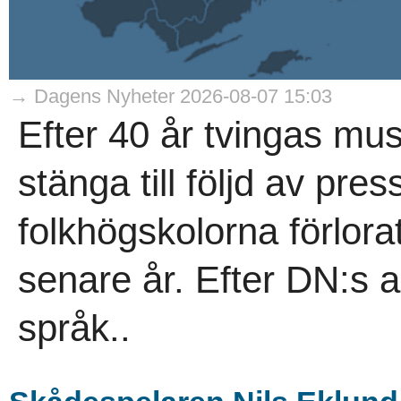
→ Dagens Nyheter 2026-08-07 15:03
Efter 40 år tvingas mu
stänga till följd av pr
folkhögskolorna förlora
senare år. Efter DN:s art
språk..