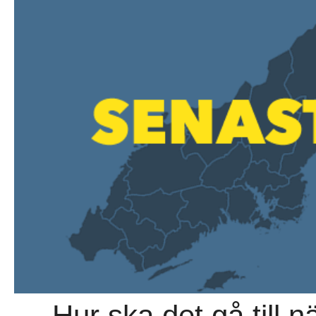
→ Hur ska det gå till n