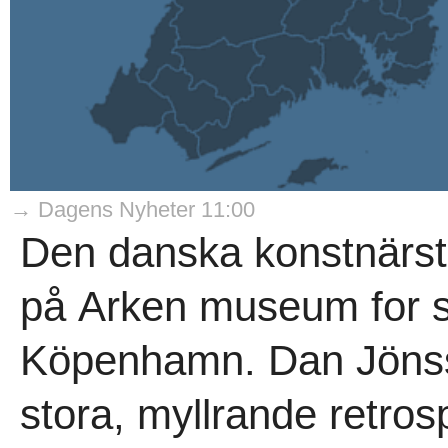
→ Dagens Nyheter 11:00
Den danska konstnärstr
på Arken museum for s
Köpenhamn. Dan Jönss
stora, myllrande retro