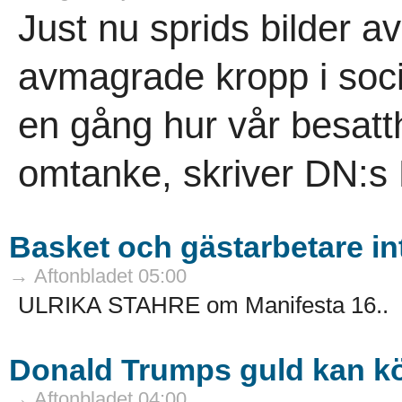
Just nu sprids bilder 
avmagrade kropp i soci
en gång hur vår besat
omtanke, skriver DN:s
Basket och gästarbetare in
→ Aftonbladet 05:00
ULRIKA STAHRE om Manifesta 16..
Donald Trumps guld kan köp
→ Aftonbladet 04:00