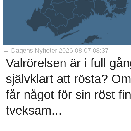
→ Dagens Nyheter 2026-08-07 08:37
Valrörelsen är i full gå
självklart att rösta? O
får något för sin röst fi
tveksam...