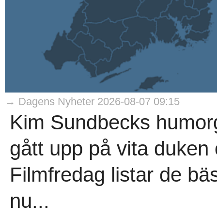
→ Dagens Nyheter 2026-08-07 09:15
Kim Sundbecks humorg
gått upp på vita duken o
Filmfredag listar de bäs
nu...