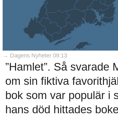
→ Dagens Nyheter 09:13
”Hamlet”. Så svarade M
om sin fiktiva favorithj
bok som var populär i s
hans död hittades boke