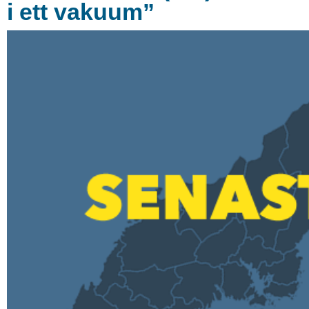
i ett vakuum”