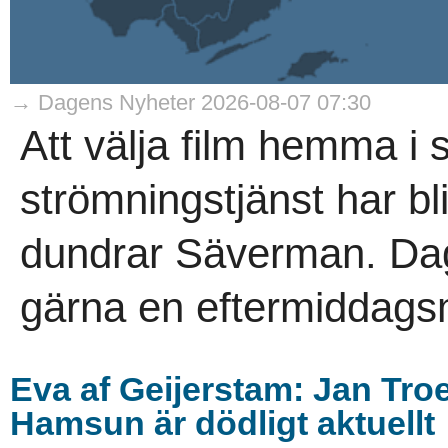
→ Dagens Nyheter 2026-08-07 07:30
Att välja film hemma i 
strömningstjänst har blivi
dundrar Säverman. Dag
gärna en eftermiddagsm
Eva af Geijerstam: Jan Tro
Hamsun är dödligt aktuellt