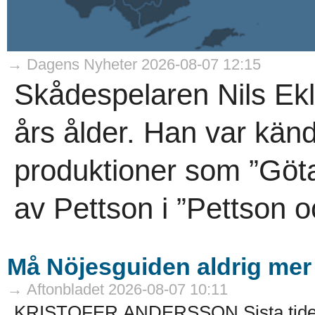
→ Dagens Nyheter 2026-08-07 12:15
Skådespelaren Nils Ekl
års ålder. Han var känd
produktioner som ”Göta
av Pettson i ”Pettson o
Må Nöjesguiden aldrig mer
→ Aftonbladet 2026-08-07 10:11
KRISTOFER ANDERSSON Sista tiden