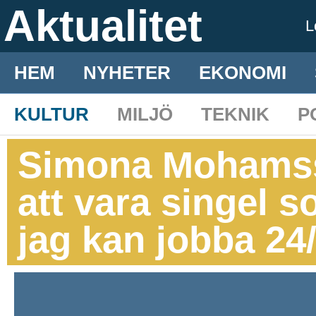
Aktualitet
L
HEM
NYHETER
EKONOMI
KULTUR
MILJÖ
TEKNIK
P
Simona Mohamss
att vara singel s
jag kan jobba 24