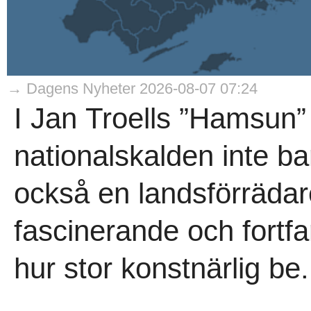
→ Dagens Nyheter 2026-08-07 07:24
I Jan Troells ”Hamsun” 
nationalskalden inte bar
också en landsförrädar
fascinerande och fortf
hur stor konstnärlig be.