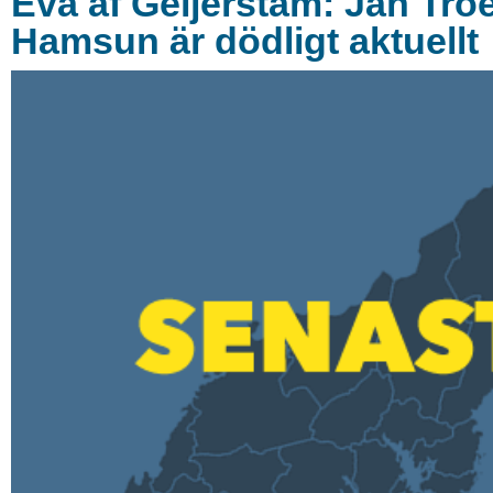
Eva af Geijerstam: Jan Tro
Hamsun är dödligt aktuellt