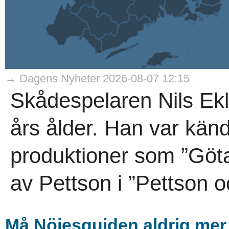
→ Dagens Nyheter 2026-08-07 12:15
Skådespelaren Nils Ekl
års ålder. Han var känd
produktioner som ”Göta
av Pettson i ”Pettson o
Må Nöjesguiden aldrig mer