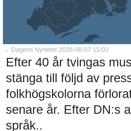
→ Dagens Nyheter 2026-08-07 15:03
Efter 40 år tvingas mu
stänga till följd av pr
folkhögskolorna förlora
senare år. Efter DN:s art
språk..