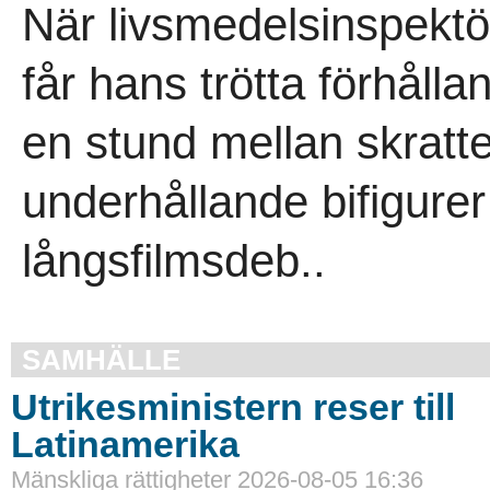
När livsmedelsinspektö
får hans trötta förhållan
en stund mellan skrat
underhållande bifigurer 
långsfilmsdeb..
SAMHÄLLE
Utrikesministern reser till
Latinamerika
Mänskliga rättigheter 2026-08-05 16:36