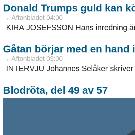
Donald Trumps guld kan köp
→ Aftonbladet 04:00
KIRA JOSEFSSON Hans inredning är li
Gåtan börjar med en hand i
→ Aftonbladet 03:00
INTERVJU Johannes Selåker skriver o
Blodröta, del 49 av 57