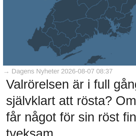
→ Dagens Nyheter 2026-08-07 08:37
Valrörelsen är i full gå
självklart att rösta? O
får något för sin röst fi
tveksam...