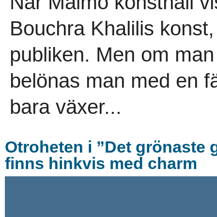
När Malmö konsthall v
Bouchra Khalilis konst,
publiken. Men om man g
belönas man med en f
bara växer...
Otroheten i ”Det grönaste g
finns hinkvis med charm