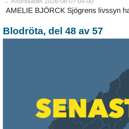
→ Aftonbladet 2026-08-07 04:00
AMELIE BJÖRCK Sjögrens livssyn har
Blodröta, del 48 av 57