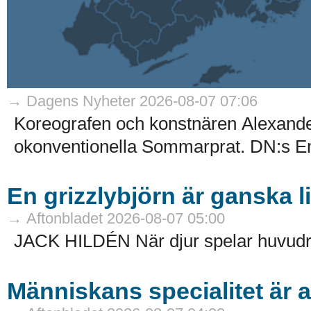
→ Dagens Nyheter 2026-08-07 07:06
Koreografen och konstnären Alexande
okonventionella Sommarprat. DN:s Em
En grizzlybjörn är ganska 
→ Aftonbladet 2026-08-07 05:00
JACK HILDÉN När djur spelar huvudro
Människans specialitet är a