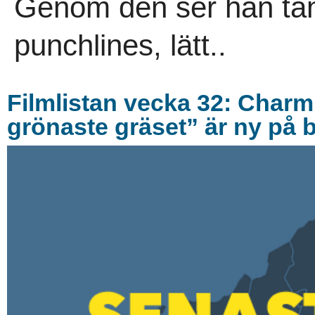
Genom den ser han tan
punchlines, lätt..
Filmlistan vecka 32: Char
grönaste gräset” är ny på 