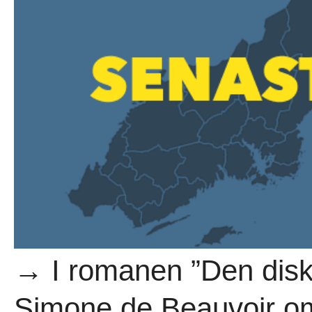
→ I romanen ”Den diskr
Simone de Beauvoir o