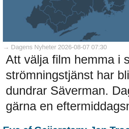
→ Dagens Nyheter 2026-08-07 07:30
Att välja film hemma i 
strömningstjänst har blivi
dundrar Säverman. Dag
gärna en eftermiddagsm