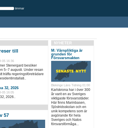
timmar
NYHETER
eser till
M: Värnpliktiga är
grunden för
Försvarsmakten
8-05 16:36
lmer Stenergard besöker
en 5–7 augusti. Under resan
t träffa regeringsföreträdare
sidentinstallati..
Blekinge Läns Tidning 01:00
a 32, 2026
Karlskrona har i över 300
8-05 16:05
år varit en av Sveriges
32, 2026..
viktigaste försvarsstäder.
Här finns Marinbasen,
Sjöstridsskolan och en
unik kompetens som är
v 57
avgörande för hela
Sveriges och Natos
försvarsförmåga...