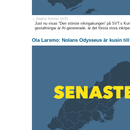
→ Dagens Nyheter 14:02
Just nu visas ”Den störste vikingakungen” på SVT:s Kuns
gestaltningar är AI-genererade, är det första stora inköpe
Ola Larsmo: Nolans Odysseus är kusin til