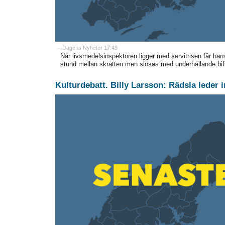
→ Dagens Nyheter 17:49
När livsmedelsinspektören ligger med servitrisen får hans 
stund mellan skratten men slösas med underhållande bifig
Kulturdebatt. Billy Larsson: Rädsla leder int