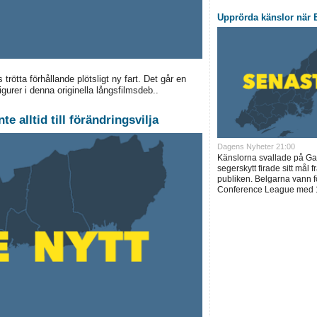
Upprörda känslor när B
trötta förhållande plötsligt ny fart. Det går en
urer i denna originella långsfilmsdeb..
e alltid till förändringsvilja
Dagens Nyheter 21:00
Känslorna svallade på Ga
segerskytt firade sitt mål 
publiken. Belgarna vann för
Conference League med 1