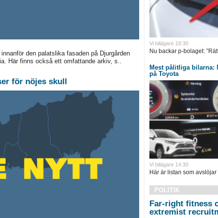
Vi bilägare 18:30
Nu backar p-bolaget: ”Rätt 
nnanför den palatslika fasaden på Djurgården
ia. Här finns också ett omfattande arkiv, s..
Mest pålitliga bilarna
på Toyota
er för nöjes skull
Vi bilägare 14:30
Här är listan som avslöjar
POLITIK
Far-right fitness
extremist recruit