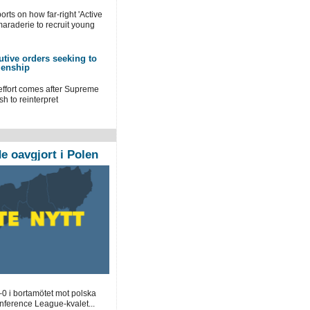
orts on how far-right 'Active
maraderie to recruit young
tive orders seeking to
izenship
 effort comes after Supreme
h to reinterpret
 oavgjort i Polen
0 i bortamötet mot polska
ference League-kvalet...