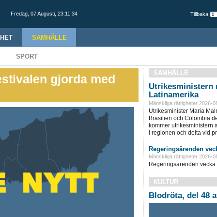
Fredag,
07 Augusti
,
23:11:34
Tillbaka
HET
SAMHÄLLE
SPORT
SAMHÄLLE
festivalen gjorda med
Utrikesministern r
Latinamerika
Mänskliga rättigheter 2026-0
Utrikesminister Maria Ma
Brasilien och Colombia d
kommer utrikesministern at
i regionen och delta vid pre
Regeringsärenden veck
Mänskliga rättigheter 2026-0
Regeringsärenden vecka 
KULTUR
Blodröta, del 48 a