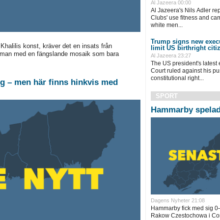
Al Jazeera 00:00
Al Jazeera's Nils Adler rep
Clubs' use fitness and ca
white men...
Trump signs new execu
alilis konst, kräver det en insats från
limit US birthright cit
s man med en fängslande mosaik som bara
Al Jazeera 23:27
The US president's latest
Court ruled against his pus
constitutional right...
ig – men här finns hinkvis med
SPORT
Hammarby spelade
Dagens Nyheter 21:08
Hammarby fick med sig 0–
Rakow Czestochowa i Con