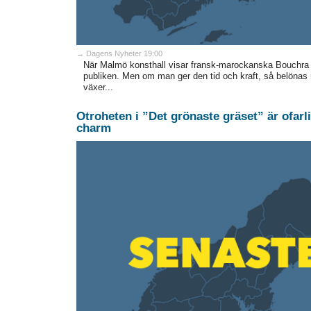
→ Dagens Nyheter 19:00
När Malmö konsthall visar fransk-marockanska Bouchra Kh
publiken. Men om man ger den tid och kraft, så belöna
växer...
Otroheten i ”Det grönaste gräset” är ofarl
charm