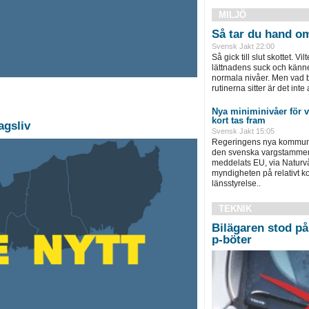
MILJÖ
Så tar du hand om 
Svensk Jakt 22:00
Så gick till slut skottet. Vil
lättnadens suck och känne
normala nivåer. Men vad bl
rutinerna sitter är det inte a
Nya miniminivåer för
kort tas fram
agsliv
Svensk Jakt 15:05
Regeringens nya kommuni
den svenska vargstammen 
meddelats EU, via Naturv
myndigheten på relativt ko
länsstyrelse..
TEKNIK
Bilägaren stod på 
p-böter