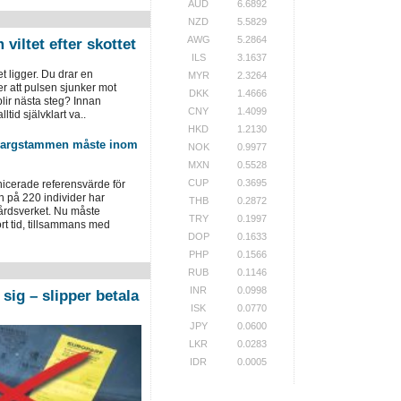
AUD
6.6892
NZD
5.5829
AWG
5.2864
viltet efter skottet
ILS
3.1637
tet ligger. Du drar en
MYR
2.3264
r att pulsen sjunker mot
DKK
1.4666
ir ­nästa steg? Innan
CNY
1.4099
lltid självklart va..
HKD
1.2130
 vargstammen måste inom
NOK
0.9977
MXN
0.5528
CUP
0.3695
cerade referensvärde för
på 220 individer har
THB
0.2872
årdsverket. Nu måste
TRY
0.1997
rt tid, tillsammans med
DOP
0.1633
PHP
0.1566
RUB
0.1146
INR
0.0998
sig – slipper betala
ISK
0.0770
JPY
0.0600
LKR
0.0283
IDR
0.0005