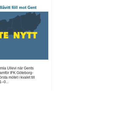
låvitt föll mot Gent
mla Ullevi när Gents
framför IFK Göteborg-
sta mötet i kvalet till
–0...