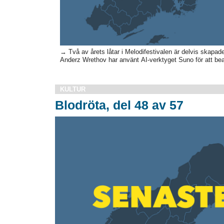
→ Två av årets låtar i Melodifestivalen är delvis skapade m
Anderz Wrethov har använt AI-verktyget Suno för att bearb
KULTUR
Blodröta, del 48 av 57