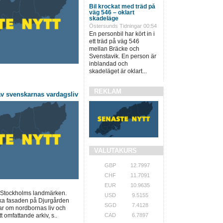
Bil krockat med träd på
väg 546 – oklart
skadeläge
Östersunds Tidningar 00:54
En personbil har kört in i
ett träd på väg 546
mellan Bräcke och
Svenstavik. En person är
inblandad och
skadeläget är oklart...
REKLAM
v svenskarnas vardagsliv
VALUTAKURS
GBP
12.7997
CHF
11.7091
EUR
10.9635
v Stockholms landmärken.
USD
9.5155
ika fasaden på Djurgården
SGD
7.4128
gar om nordbornas liv och
t omfattande arkiv, s..
CAD
6.7897