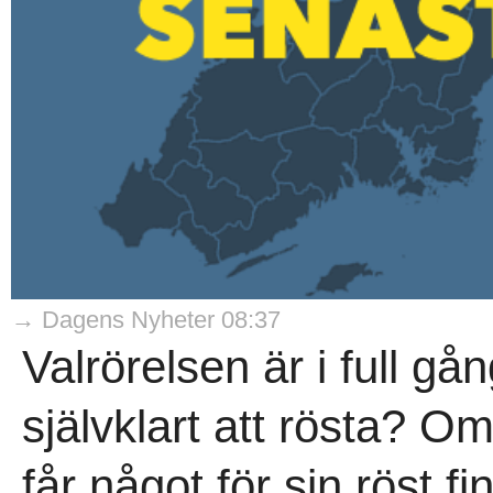
→ Dagens Nyheter 08:37
Valrörelsen är i full gå
självklart att rösta? O
får något för sin röst fi