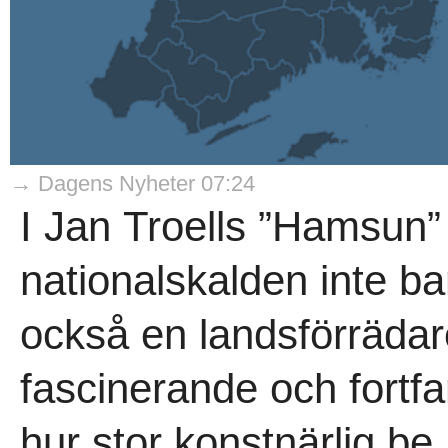
→ Dagens Nyheter 07:24
I Jan Troells ”Hamsun” 
nationalskalden inte bar
också en landsförrädar
fascinerande och fortf
hur stor konstnärlig be.