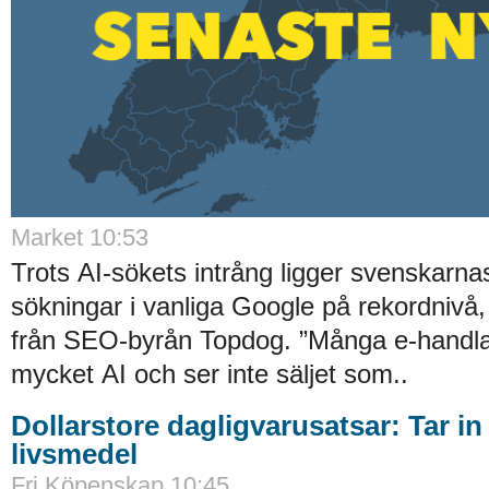
Market 10:53
Trots AI-sökets intrång ligger svenskarnas 
sökningar i vanliga Google på rekordnivå,
från SEO-byrån Topdog. ”Många e-handlar
mycket AI och ser inte säljet som..
Dollarstore dagligvarusatsar: Tar in
livsmedel
Fri Köpenskap 10:45