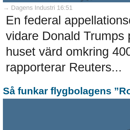
→ Dagens Industri 16:51
En federal appellations
vidare Donald Trumps p
huset värd omkring 400 
rapporterar Reuters...
Så funkar flygbolagens ”R