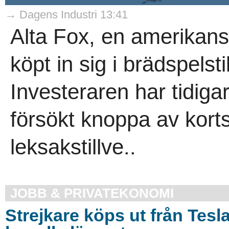
→ Dagens Industri 13:41
Alta Fox, en amerikansk
köpt in sig i brädspels
Investeraren har tidig
försökt knoppa av kort
leksakstillve..
JOBB & PRIVATEKONOMI
Strejkare köps ut från Tesl