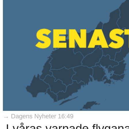
→ Dagens Nyheter 16:49
I våras varnade flygana