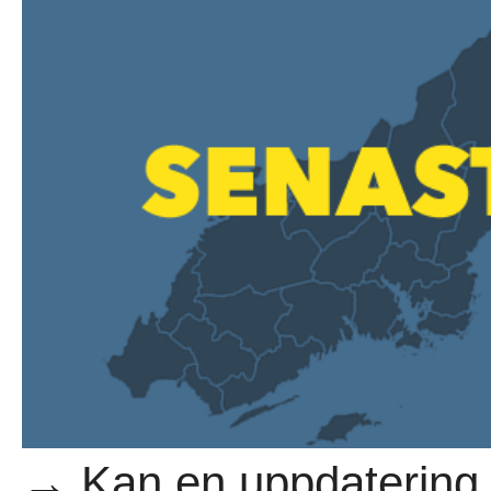
→ Kan en uppdatering f