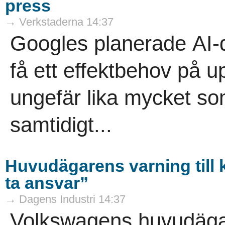
press
→ Verkstaderna 14:37
Googles planerade AI-
få ett effektbehov på u
ungefär lika mycket s
samtidigt...
Huvudägarens varning till k
ta ansvar”
→ Dagens Industri 14:37
Volkswagens huvudäga