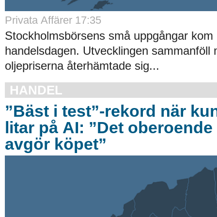
Privata Affärer 17:35
Stockholmsbörsens små uppgångar kom av
handelsdagen. Utvecklingen sammanföll 
oljepriserna återhämtade sig...
HANDEL
”Bäst i test”-rekord när ku
litar på AI: ”Det oberoende 
avgör köpet”