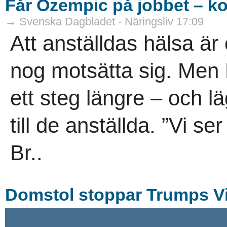
Får Ozempic på jobbet – ko
→ Svenska Dagbladet - Näringsliv 17:09
Att anställdas hälsa är 
nog motsätta sig. Men 
ett steg längre – och 
till de anställda. ”Vi s
Br..
Domstol stoppar Trumps Vi