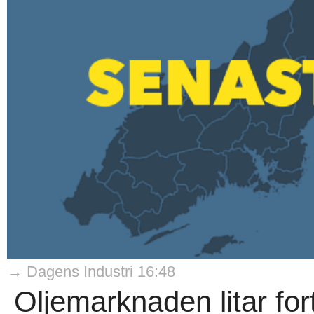
→ Dagens Industri 16:48
Oljemarknaden litar for