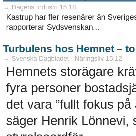
→ Dagens Industri 15:18
Kastrup har fler resenärer än Sveriges 
rapporterar Sydsvenskan...
Turbulens hos Hemnet – to
→ Svenska Dagbladet - Näringsliv 15:12
Hemnets storägare krä
fyra personer bostadsj
det vara ”fullt fokus på
säger Henrik Lönnevi, 