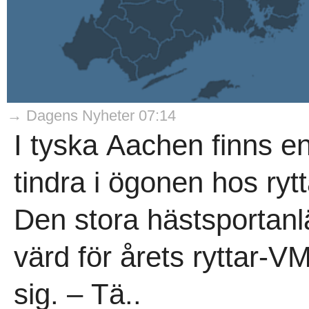
→ Dagens Nyheter 07:14
I tyska Aachen finns en
tindra i ögonen hos rytt
Den stora hästsportan
värd för årets ryttar-V
sig. – Tä..