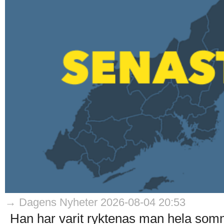
→ Dagens Nyheter 2026-08-04 20:53
Han har varit ryktenas man hela som