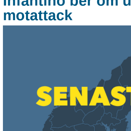
Infantino ber om ur
motattack