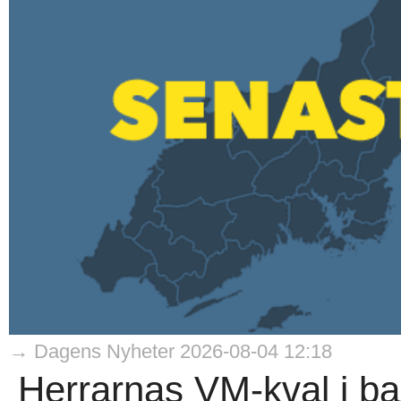
→ Dagens Nyheter 2026-08-04 12:18
Herrarnas VM-kval i ba