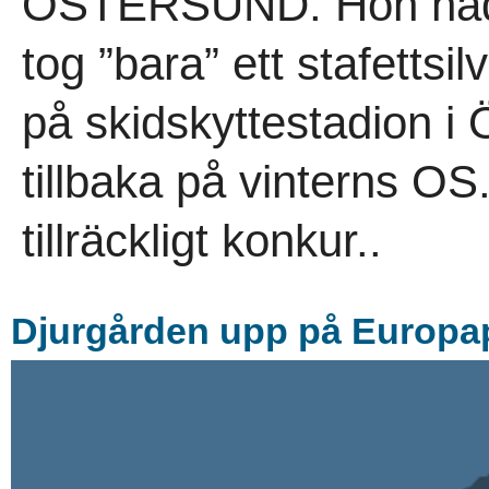
ÖSTERSUND. Hon hade
tog ”bara” ett stafettsil
på skidskyttestadion i 
tillbaka på vinterns OS
tillräckligt konkur..
Djurgården upp på Europapl