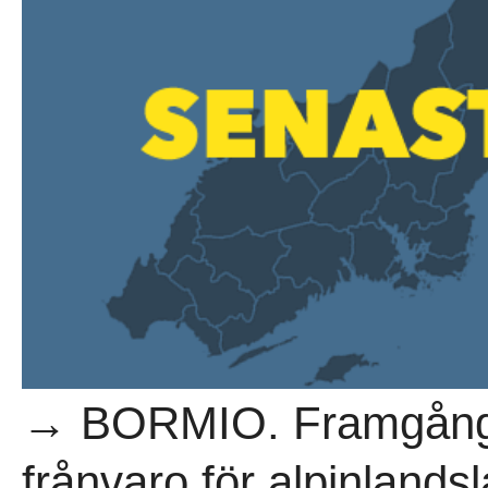
→ BORMIO. Framgånga
frånvaro för alpinlands