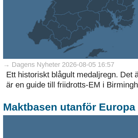
→ Dagens Nyheter 2026-08-05 16:57
Ett historiskt blågult medaljregn. Det
är en guide till friidrotts-EM i Birmin
Maktbasen utanför Europa –