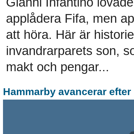
Gianni Infantino lovade
applådera Fifa, men ap
att höra. Här är histori
invandrarparets son, s
makt och pengar...
Hammarby avancerar efter 