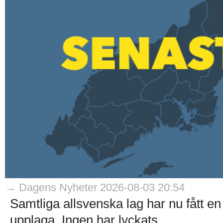
→ Dagens Nyheter 2026-08-03 20:54
Samtliga allsvenska lag har nu fått e
upplaga. Ingen har lyckats...