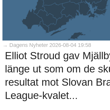
→ Dagens Nyheter 2026-08-04 19:58
Elliot Stroud gav Mjäll
länge ut som om de sku
resultat mot Slovan Br
League-kvalet...