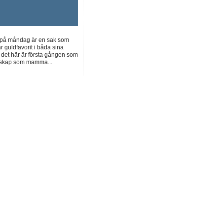
s på måndag är en sak som
r guldfavorit i båda sina
t det här är första gången som
erskap som mamma...