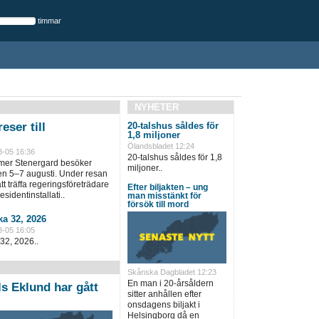
timmar
NYHETER
eser till
20-talshus såldes för
1,8 miljoner
Ölandsbladet 12:24
8-05 16:36
20-talshus såldes för 1,8
lmer Stenergard besöker
miljoner..
en 5–7 augusti. Under resan
t träffa regeringsföreträdare
Efter biljakten – ung
sidentinstallati..
man misstänkt för
försök till mord
a 32, 2026
8-05 16:05
32, 2026..
Skånska Dagbladet 12:23
En man i 20-årsåldern
s Eklund har gått
sitter anhållen efter
onsdagens biljakt i
Helsingborg då en