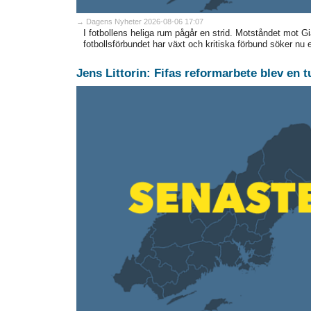
→ Dagens Nyheter 2026-08-06 17:07
I fotbollens heliga rum pågår en strid. Motståndet mot Gi
fotbollsförbundet har växt och kritiska förbund söker nu 
Jens Littorin: Fifas reformarbete blev en 