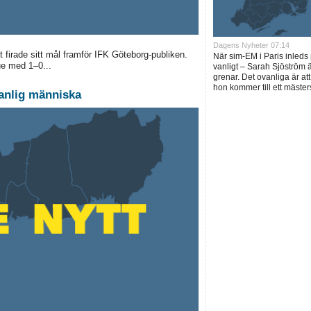
Dagens Nyheter 07:14
firade sitt mål framför IFK Göteborg-publiken.
När sim-EM i Paris inled
ue med 1–0...
vanligt – Sarah Sjöström ä
grenar. Det ovanliga är at
hon kommer till ett mäst
vanlig människa