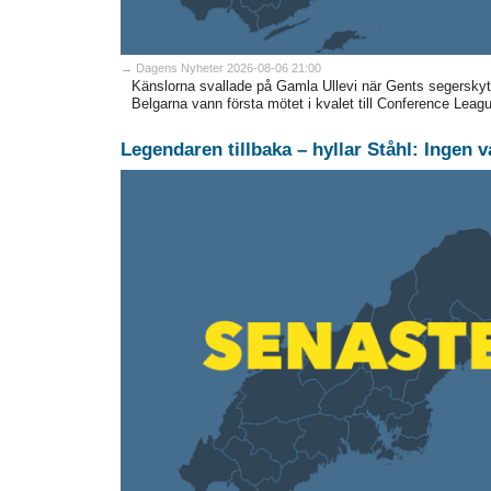
→ Dagens Nyheter 2026-08-06 21:00
Känslorna svallade på Gamla Ullevi när Gents segerskytt 
Belgarna vann första mötet i kvalet till Conference Leag
Legendaren tillbaka – hyllar Ståhl: Ingen 