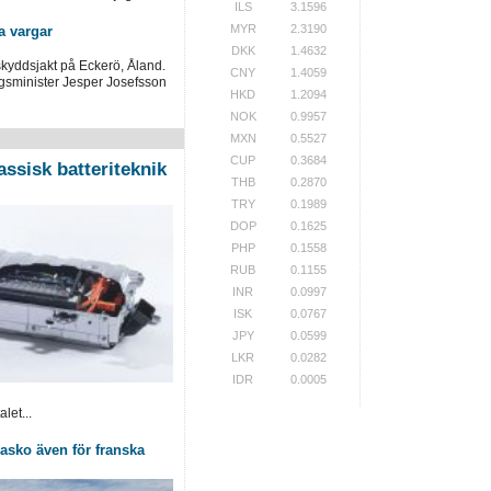
ILS
3.1596
MYR
2.3190
a vargar
DKK
1.4632
skyddsjakt på Eckerö, Åland.
CNY
1.4059
ngsminister Jesper Josefsson
HKD
1.2094
NOK
0.9957
MXN
0.5527
CUP
0.3684
assisk batteriteknik
THB
0.2870
TRY
0.1989
DOP
0.1625
PHP
0.1558
RUB
0.1155
INR
0.0997
ISK
0.0767
JPY
0.0599
LKR
0.0282
IDR
0.0005
let...
Fiasko även för franska