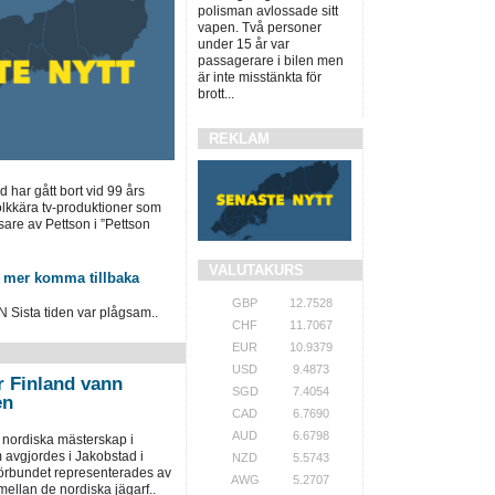
polisman avlossade sitt
vapen. Två personer
under 15 år var
passagerare i bilen men
är inte misstänkta för
brott...
REKLAM
har gått bort vid 99 års
olkkära tv-produktioner som
are av Pettson i ”Pettson
VALUTAKURS
 mer komma tillbaka
GBP
12.7528
sta tiden var plågsam..
CHF
11.7067
EUR
10.9379
USD
9.4873
r Finland vann
SGD
7.4054
en
CAD
6.7690
AUD
6.6798
 nordiska mästerskap i
 avgjordes i Jakobstad i
NZD
5.5743
örbundet representerades av
AWG
5.2707
ellan de nordiska jägarf..