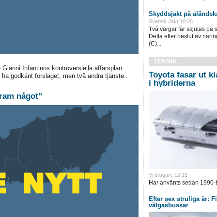
Skyddsjakt på åländsk
Svensk Jakt 10:28
Två vargar får skjutas på 
Detta efter beslut av näri
(C)...
TEKNIK
Gianni Infantinos kontroversiella affärsplan.
Toyota fasar ut kl
ha godkänt förslaget, men två andra tjänste..
i hybriderna
 fram något”
Vi bilägare 12:15
Har använts sedan 1990-ta
Efter sex struliga år: 
vätgasbussar