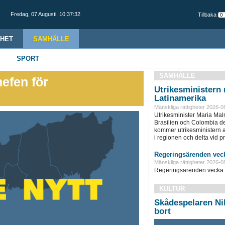
Fredag,
07 Augusti
,
10:37:33
Tillbaka
HET
SAMHÄLLE
SPORT
SAMHÄLLE
efen för
Utrikesministern r
Latinamerika
Mänskliga rättigheter 2026-0
Utrikesminister Maria Ma
Brasilien och Colombia d
kommer utrikesministern at
i regionen och delta vid pre
Regeringsärenden veck
Mänskliga rättigheter 2026-0
Regeringsärenden vecka 
KULTUR
Skådespelaren Nil
bort