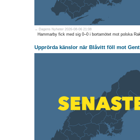
→ Dagens Nyheter 2026-08-06 21:08
Hammarby fick med sig 0–0 i bortamötet mot polska Ra
Upprörda känslor när Blåvitt föll mot Gent