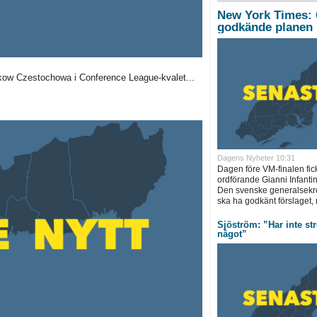
New York Times: 
godkände planen
kow Czestochowa i Conference League-kvalet...
Dagens Nyheter 10:31
Dagen före VM-finalen fic
ordförande Gianni Infantin
Den svenske generalsekre
ska ha godkänt förslaget, 
Sjöström: ”Har inte str
något”