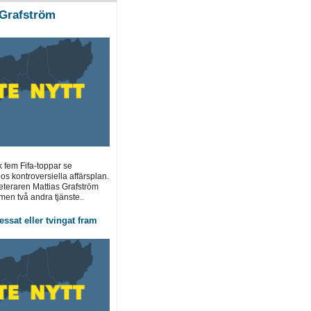
Grafström
k fem Fifa-toppar se
os kontroversiella affärsplan.
teraren Mattias Grafström
men två andra tjänste..
essat eller tvingat fram