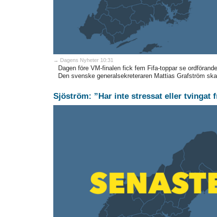
→ Dagens Nyheter 10:31
Dagen före VM-finalen fick fem Fifa-toppar se ordförande 
Den svenske generalsekreteraren Mattias Grafström ska 
Sjöström: ”Har inte stressat eller tvingat