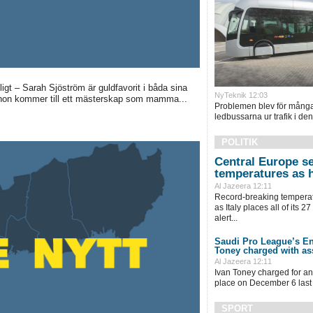
gt – Sarah Sjöström är guldfavorit i båda sina
NyTeknik 12:03
m hon kommer till ett mästerskap som mamma...
Problemen blev för många
ledbussarna ur trafik i de
POLITIK
Central Europe s
temperatures as 
Al Jazeera 12:11
Record-breaking temperat
as Italy places all of its 2
alert...
Saudi Pro League’s En
Toney charged with as
Al Jazeera 12:11
Ivan Toney charged for an 
place on December 6 last 
SPORT