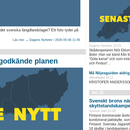
det svenska längdlandslaget? Ett foto tyder på
Läs mer → Dagens Nyheter / 2026-05-06 11:45
Dagens Nyheter 12:15
Skådespelaren Nils Eklund 
ålder. Han var känd från f
 godkände planen
”Göta kanal” och som inläs
och Findus”...
Må Nöjesguiden aldrig
Aftonbladet 10:11
KRISTOFER ANDERSSON Si
MILJÖ
Svenskt brons nä
skyttelandskamp
Svensk Jakt 10:48
Finland dominerade årets
kombinerat jaktskytte, som
Finland. Svenska Jägaref
16 skyttar i landskampen m