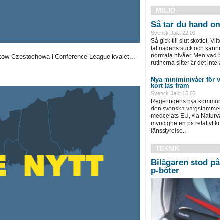
MILJÖ
Så tar du hand om 
Svensk Jakt 22:00
Så gick till slut skottet. Vil
lättnadens suck och känne
normala nivåer. Men vad bl
kow Czestochowa i Conference League-kvalet...
rutinerna sitter är det inte a
Nya miniminivåer för
kort tas fram
Svensk Jakt 15:05
Regeringens nya kommuni
den svenska vargstammen 
meddelats EU, via Naturv
myndigheten på relativt ko
länsstyrelse..
TEKNIK
Bilägaren stod på 
p-böter