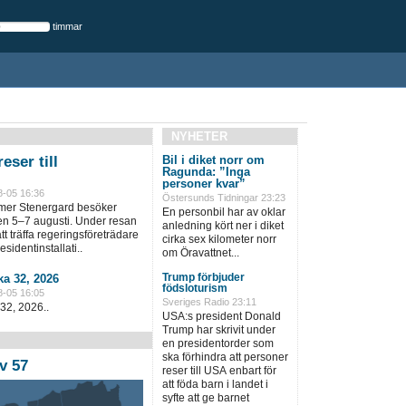
timmar
NYHETER
eser till
Bil i diket norr om
Ragunda: ”Inga
personer kvar”
8-05 16:36
Östersunds Tidningar 23:23
lmer Stenergard besöker
En personbil har av oklar
en 5–7 augusti. Under resan
anledning kört ner i diket
t träffa regeringsföreträdare
cirka sex kilometer norr
sidentinstallati..
om Öravattnet...
Trump förbjuder
a 32, 2026
födsloturism
8-05 16:05
Sveriges Radio 23:11
32, 2026..
USA:s president Donald
Trump har skrivit under
en presidentorder som
ska förhindra att personer
v 57
reser till USA enbart för
att föda barn i landet i
syfte att ge barnet