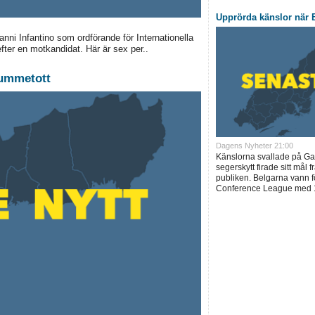
Upprörda känslor när B
anni Infantino som ordförande för Internationella
efter en motkandidat. Här är sex per..
tummetott
Dagens Nyheter 21:00
Känslorna svallade på Ga
segerskytt firade sitt mål 
publiken. Belgarna vann för
Conference League med 1