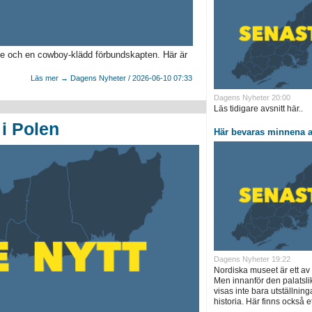
se och en cowboy-klädd förbundskapten. Här är
Läs mer → Dagens Nyheter / 2026-06-10 07:33
Dagens Nyheter 20:00
Läs tidigare avsnitt här..
i Polen
Här bevaras minnena a
Dagens Nyheter 19:22
Nordiska museet är ett a
Men innanför den palatsl
visas inte bara utställnin
historia. Här finns också et