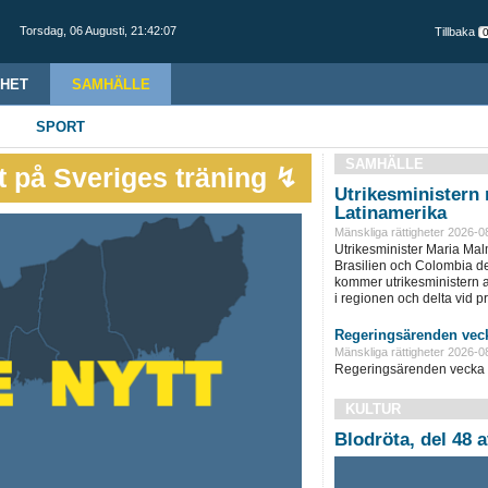
Torsdag,
06 Augusti
,
21:42:08
Tillbaka
HET
SAMHÄLLE
SPORT
SAMHÄLLE
 på Sveriges träning ↯
Utrikesministern r
Latinamerika
Mänskliga rättigheter 2026-0
Utrikesminister Maria Ma
Brasilien och Colombia d
kommer utrikesministern at
i regionen och delta vid pre
Regeringsärenden veck
Mänskliga rättigheter 2026-0
Regeringsärenden vecka 
KULTUR
Blodröta, del 48 a