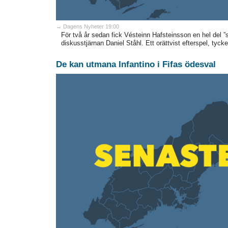
→ Dagens Nyheter 19:00
För två år sedan fick Vésteinn Hafsteinsson en hel del ”sk
diskusstjärnan Daniel Ståhl. Ett orättvist efterspel, tycker
De kan utmana Infantino i Fifas ödesval