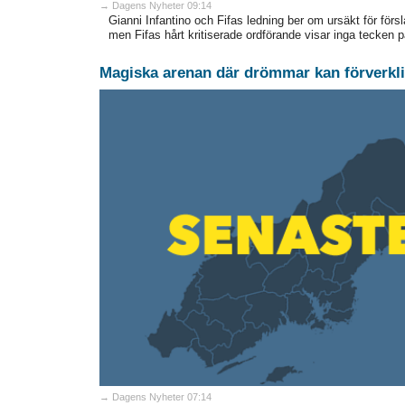
→ Dagens Nyheter 09:14
Gianni Infantino och Fifas ledning ber om ursäkt för försla
men Fifas hårt kritiserade ordförande visar inga tecken 
Magiska arenan där drömmar kan förverkli
→ Dagens Nyheter 07:14