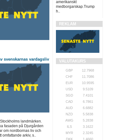
amerikanskt
medborgarskap.Trump
h..
REKLAM
v svenskarnas vardagsliv
VALUTAKURS
GBP
12.7968
CHF
11.7086
EUR
10.9595
USD
9.5109
SGD
7.4101
CAD
6.7861
AUD
6.6882
NZD
5.5838
AWG
5.2838
v Stockholms landmärken.
ika fasaden på Djurgården
ILS
3.1622
gar om nordbornas liv och
MYR
2.3245
t omfattande arkiv, s..
DKK
1.4660