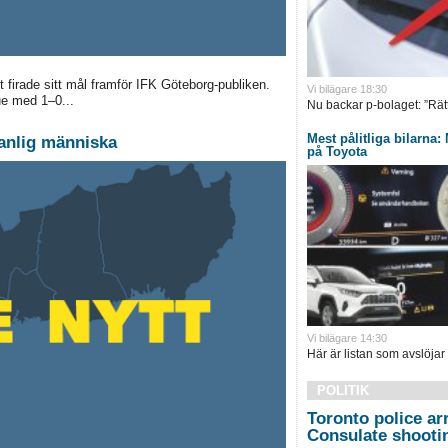
firade sitt mål framför IFK Göteborg-publiken.
Vi bilägare 18:30
ue med 1–0...
Nu backar p-bolaget: ”Rätt 
Mest pålitliga bilarna
vanlig människa
på Toyota
Vi bilägare 14:30
Här är listan som avslöjar
POLITIK
Toronto police ar
Consulate shootin