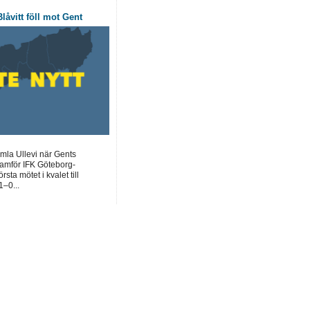
låvitt föll mot Gent
mla Ullevi när Gents
framför IFK Göteborg-
sta mötet i kvalet till
–0...