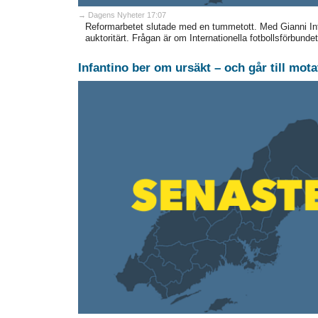
→ Dagens Nyheter 17:07
Reformarbetet slutade med en tummetott. Med Gianni Infant
auktoritärt. Frågan är om Internationella fotbollsförbundet
Infantino ber om ursäkt – och går till mota