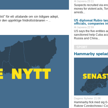
Al Jazeera 23:11
Suspects recruited via en
money for violent acts, Tor
arrests...
it” för ett uttalande om sin tidigare adept,
US diplomat Rubio tar
 den uppriktige friidrottstränaren – ..
officials, companies i
Al Jazeera 22:59
US says the five entities a
sanctioned help Cuba acqu
Russia and China...
SPORT
Hammarby spelade
Dagens Nyheter 21:08
Hammarby fick med sig 0–
Rakow Czestochowa i Con