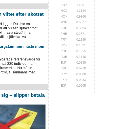
CNY
1.4091
HKD
1.2124
viltet efter skottet
NOK
0.9966
MXN
0.5527
tet ligger. Du drar en
r att pulsen sjunker mot
CUP
0.3694
ir ­nästa steg? Innan
THB
0.2871
lltid självklart va..
TRY
0.1998
DOP
0.1631
 vargstammen måste inom
PHP
0.1565
RUB
0.1146
cerade referensvärde för
INR
0.0998
på 220 individer har
årdsverket. Nu måste
ISK
0.0770
rt tid, tillsammans med
JPY
0.0600
LKR
0.0283
IDR
0.0005
sig – slipper betala