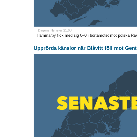
→ Dagens Nyheter 21:08
Hammarby fick med sig 0–0 i bortamötet mot polska Ra
Upprörda känslor när Blåvitt föll mot Gent