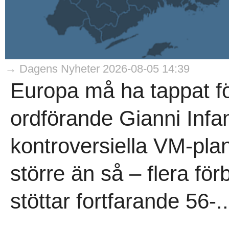
→ Dagens Nyheter 2026-08-05 14:39
Europa må ha tappat för
ordförande Gianni Infan
kontroversiella VM-plan
större än så – flera för
stöttar fortfarande 56-..