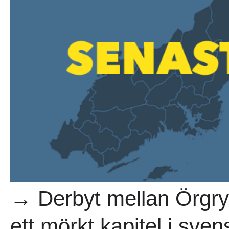
→ Derbyt mellan Örgry
ett mörkt kapitel i sven