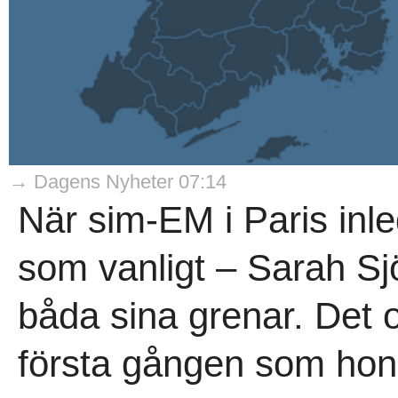
→ Dagens Nyheter 07:14
När sim-EM i Paris inl
som vanligt – Sarah Sjö
båda sina grenar. Det o
första gången som hon 