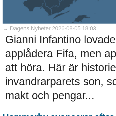
→ Dagens Nyheter 2026-08-05 18:03
Gianni Infantino lovade
applådera Fifa, men ap
att höra. Här är histori
invandrarparets son, s
makt och pengar...