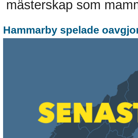
mästerskap som mamm
Hammarby spelade oavgjort