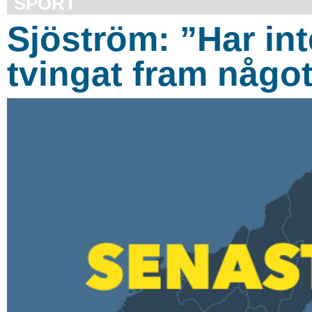
SPORT
Sjöström: ”Har int
tvingat fram någo