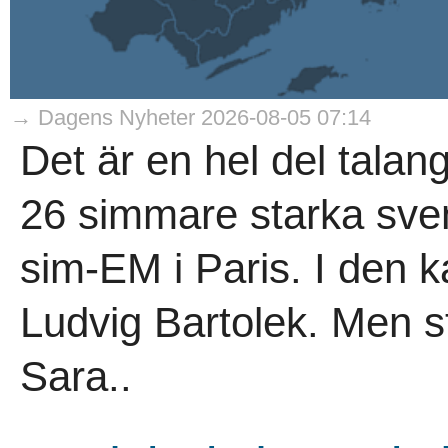
→ Dagens Nyheter 2026-08-05 07:14
Det är en hel del tala
26 simmare starka sven
sim-EM i Paris. I den k
Ludvig Bartolek. Men st
Sara..