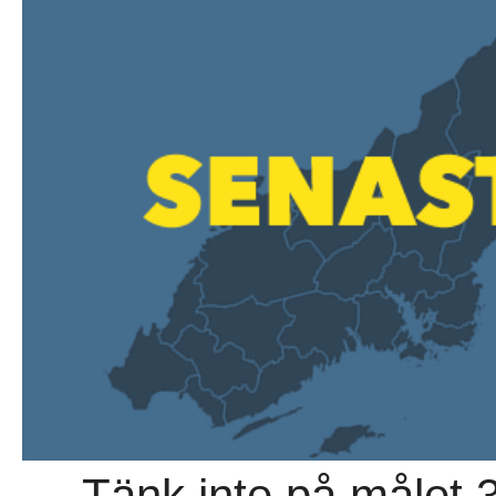
→ Tänk inte på målet 3