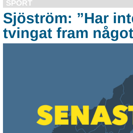
SPORT
Sjöström: ”Har int
tvingat fram någo