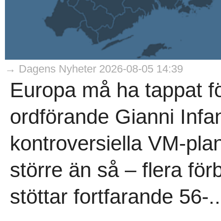
→ Dagens Nyheter 2026-08-05 14:39
Europa må ha tappat för
ordförande Gianni Infan
kontroversiella VM-plan
större än så – flera för
stöttar fortfarande 56-..