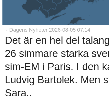
→ Dagens Nyheter 2026-08-05 07:14
Det är en hel del tala
26 simmare starka sven
sim-EM i Paris. I den k
Ludvig Bartolek. Men st
Sara..