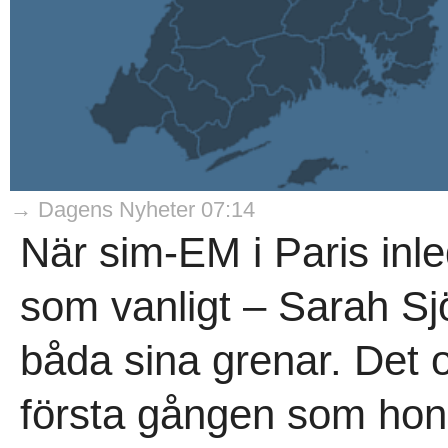
→ Dagens Nyheter 07:14
När sim-EM i Paris inl
som vanligt – Sarah Sjö
båda sina grenar. Det o
första gången som hon 