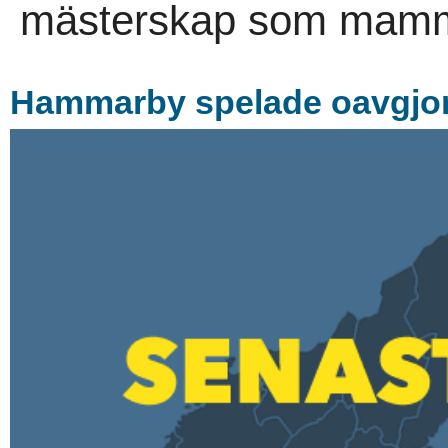
mästerskap som mamm
Hammarby spelade oavgjort