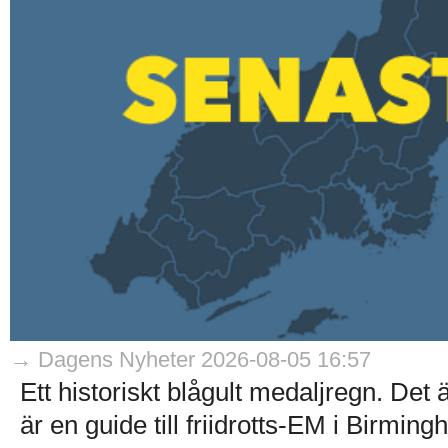
→ Dagens Nyheter 2026-08-05 16:57
Ett historiskt blågult medaljregn. Det
är en guide till friidrotts-EM i Birmin