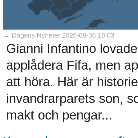
→ Dagens Nyheter 2026-08-05 18:03
Gianni Infantino lovade
applådera Fifa, men ap
att höra. Här är histori
invandrarparets son, s
makt och pengar...