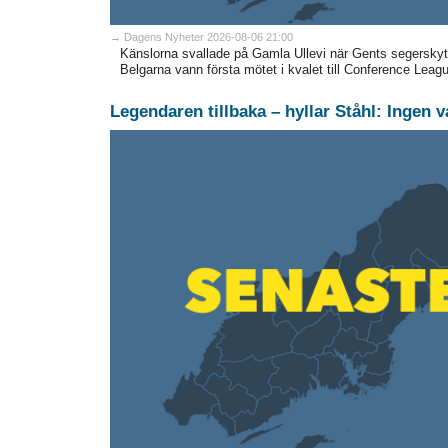
→ Dagens Nyheter 2026-08-06 21:00
Känslorna svallade på Gamla Ullevi när Gents segerskytt 
Belgarna vann första mötet i kvalet till Conference Leag
Legendaren tillbaka – hyllar Ståhl: Ingen 