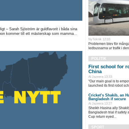
gt – Sarah Sjöström är guldfavorit i båda sina
m hon kommer till ett mästerskap som mamma...
NyTeknik 12:03
Problemen blev för många
ledbussarna ur trafik i de
POLITIK
First school for 
China
Al Jazeera 13:33
"Our main goal is to empo
launched its first robot sch
Cricket’s Shakib, an Has
Bangladesh if secure
Al Jazeera 13:27
Sheikh ⁠Hasina ally Shakib
Bangladesh trial if safety
Cup return eyed...
SPORT