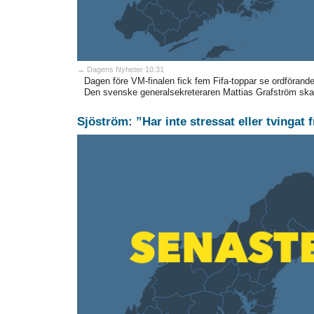
→ Dagens Nyheter 10:31
Dagen före VM-finalen fick fem Fifa-toppar se ordförande 
Den svenske generalsekreteraren Mattias Grafström ska 
Sjöström: ”Har inte stressat eller tvingat