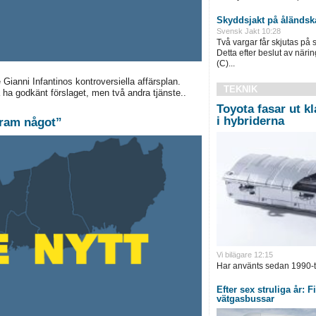
Skyddsjakt på åländsk
Svensk Jakt 10:28
Två vargar får skjutas på 
Detta efter beslut av näri
(C)...
Gianni Infantinos kontroversiella affärsplan.
TEKNIK
ha godkänt förslaget, men två andra tjänste..
Toyota fasar ut kl
i hybriderna
 fram något”
Vi bilägare 12:15
Har använts sedan 1990-ta
Efter sex struliga år: 
vätgasbussar