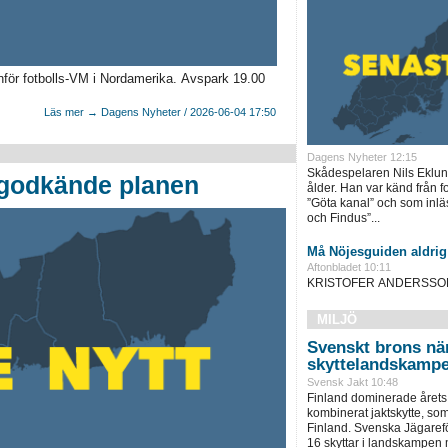
nför fotbolls-VM i Nordamerika. Avspark 19.00
Läs mer → Dagens Nyheter / 2026-06-04 17:50
Dagens Nyheter 12:15
Skådespelaren Nils Eklund 
 godkände planen
ålder. Han var känd från f
”Göta kanal” och som inläs
och Findus”...
Må Nöjesguiden aldrig
Aftonbladet 10:11
KRISTOFER ANDERSSON Si
MILJÖ
Svenskt brons nä
skyttelandskamp
Svensk Jakt 10:48
Finland dominerade årets
kombinerat jaktskytte, som
Finland. Svenska Jägaref
16 skyttar i landskampen m