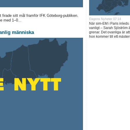
firade sitt mål framför IFK Göteborg-publiken.
Dagens Nyheter 07:14
ue med 1–0...
När sim-EM i Paris inled
vanligt – Sarah Sjöström ä
vanlig människa
grenar. Det ovanliga är at
hon kommer till ett mäst