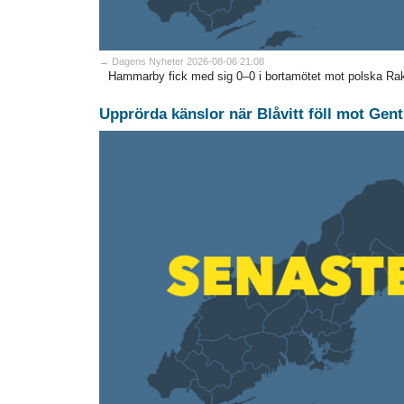
→ Dagens Nyheter 2026-08-06 21:08
Hammarby fick med sig 0–0 i bortamötet mot polska Ra
Upprörda känslor när Blåvitt föll mot Gent