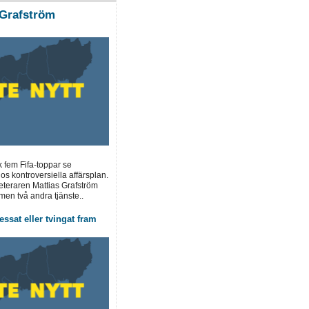
Grafström
k fem Fifa-toppar se
os kontroversiella affärsplan.
teraren Mattias Grafström
men två andra tjänste..
essat eller tvingat fram