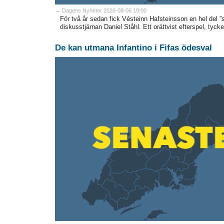
→ Dagens Nyheter 2026-08-06 19:00
För två år sedan fick Vésteinn Hafsteinsson en hel del ”sk
diskusstjärnan Daniel Ståhl. Ett orättvist efterspel, tycker
De kan utmana Infantino i Fifas ödesval