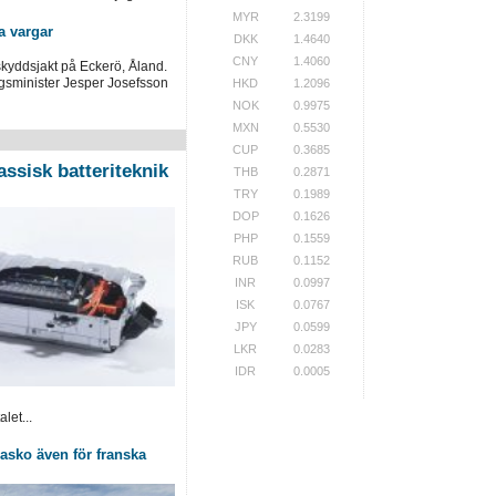
MYR
2.3199
a vargar
DKK
1.4640
CNY
1.4060
skyddsjakt på Eckerö, Åland.
ngsminister Jesper Josefsson
HKD
1.2096
NOK
0.9975
MXN
0.5530
CUP
0.3685
assisk batteriteknik
THB
0.2871
TRY
0.1989
DOP
0.1626
PHP
0.1559
RUB
0.1152
INR
0.0997
ISK
0.0767
JPY
0.0599
LKR
0.0283
IDR
0.0005
let...
Fiasko även för franska