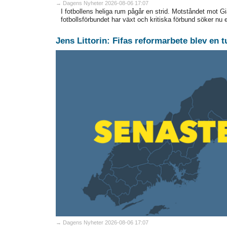
→ Dagens Nyheter 2026-08-06 17:07
I fotbollens heliga rum pågår en strid. Motståndet mot Gi
fotbollsförbundet har växt och kritiska förbund söker nu 
Jens Littorin: Fifas reformarbete blev en 
→ Dagens Nyheter 2026-08-06 17:07