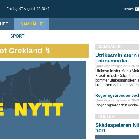
Fredag,
07 Augusti
,
12:20:42
Tillbaka
HET
SAMHÄLLE
SPORT
SAMHÄLLE
ot Grekland ↯
Utrikesministern r
Latinamerika
Mänskliga rättigheter 2026-0
Utrikesminister Maria Ma
Brasilien och Colombia d
kommer utrikesministern at
i regionen och delta vid pre
Regeringsärenden veck
Mänskliga rättigheter 2026-0
Regeringsärenden vecka 
KULTUR
Skådespelaren Nil
bort