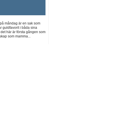
s på måndag är en sak som
r guldfavorit i båda sina
t det här är första gången som
erskap som mamma...