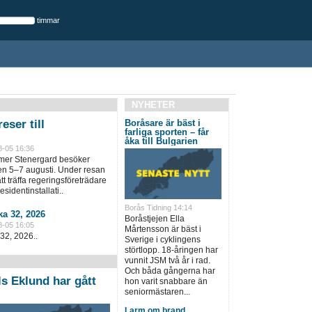
timmar
NYHETER
eser till
Boråsare är bäst i
farliga sporten – får
åka till Bulgarien
8-05 16:36
lmer Stenergard besöker
en 5–7 augusti. Under resan
t träffa regeringsföreträdare
sidentinstallati..
Borås Tidning 14:14
a 32, 2026
Boråstjejen Ella
8-05 16:05
Mårtensson är bäst i
32, 2026..
Sverige i cyklingens
störtlopp. 18-åringen har
vunnit JSM två år i rad.
Och båda gångerna har
s Eklund har gått
hon varit snabbare än
seniormästaren...
Larm om brand