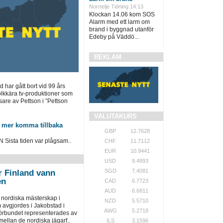
Norrtelje Tidning 14:13
Klockan 14.06 kom SOS
Alarm med ett larm om
brand i byggnad utanför
Edeby på Väddö...
REKLAM
har gått bort vid 99 års
olkkära tv-produktioner som
are av Pettson i ”Pettson
VALUTAKURS
 mer komma tillbaka
GBP
12.7628
sta tiden var plågsam..
CHF
11.7112
EUR
10.9441
USD
9.4893
SGD
7.4081
r Finland vann
en
CAD
6.7723
AUD
6.6811
 nordiska mästerskap i
NZD
5.5710
 avgjordes i Jakobstad i
AWG
5.2718
örbundet representerades av
ellan de nordiska jägarf..
ILS
3.1596