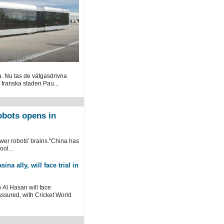
. Nu tas de vätgasdrivna
n franska staden Pau...
robots opens in
wer robots' brains."China has
ool...
ina ally, will face trial in
 Al Hasan will face
 assured, with Cricket World