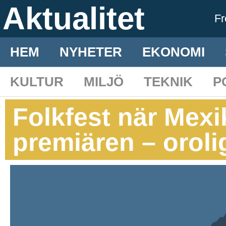
Aktualitet
F
HEM
NYHETER
EKONOMI
KULTUR
MILJÖ
TEKNIK
P
Folkfest när Mex
premiären – oroli