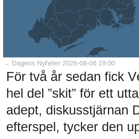
→ Dagens Nyheter 2026-08-06 19:00
För två år sedan fick 
hel del ”skit” för ett ut
adept, diskusstjärnan Da
efterspel, tycker den up