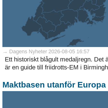
→ Dagens Nyheter 2026-08-05 16:57
Ett historiskt blågult medaljregn. Det
är en guide till friidrotts-EM i Birmin
Maktbasen utanför Europa –