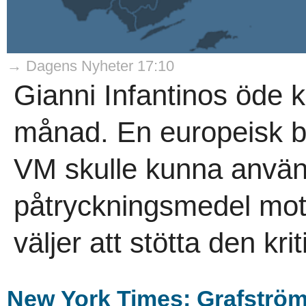
→ Dagens Nyheter 17:10
Gianni Infantinos öde 
månad. En europeisk b
VM skulle kunna anvä
påtryckningsmedel mot
väljer att stötta den krit
New York Times: Grafströ