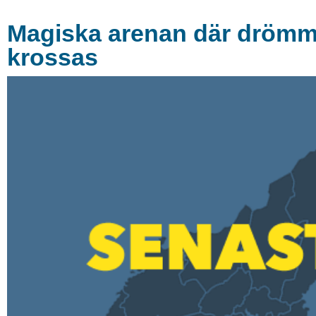
Magiska arenan där drömmar
krossas