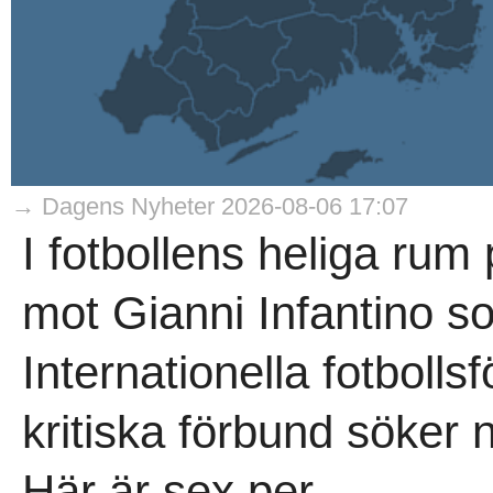
→ Dagens Nyheter 2026-08-06 17:07
I fotbollens heliga rum
mot Gianni Infantino s
Internationella fotboll
kritiska förbund söker 
Här är sex per..