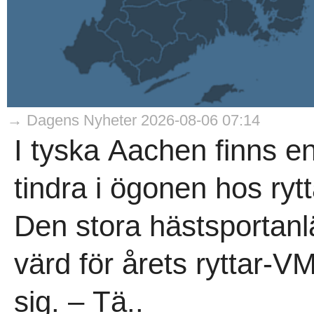
→ Dagens Nyheter 2026-08-06 07:14
I tyska Aachen finns en
tindra i ögonen hos rytt
Den stora hästsportan
värd för årets ryttar-V
sig. – Tä..