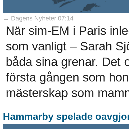
→ Dagens Nyheter 07:14
När sim-EM i Paris inl
som vanligt – Sarah Sjö
båda sina grenar. Det o
första gången som hon 
mästerskap som mamm
Hammarby spelade oavgjort