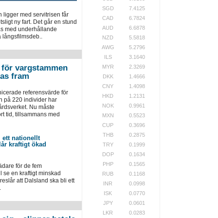
SGD
7.4125
ligger med servitrisen får
CAD
6.7824
tsligt ny fart. Det går en stund
AUD
6.6878
as med underhållande
a långsfilmsdeb..
NZD
5.5818
AWG
5.2796
ILS
3.1640
 för vargstammen
MYR
2.3269
tas fram
DKK
1.4666
CNY
1.4098
cerade referensvärde för
HKD
1.2131
på 220 individer har
NOK
0.9961
årdsverket. Nu måste
rt tid, tillsammans med
MXN
0.5523
CUP
0.3696
THB
0.2875
 ett nationellt
år kraftigt ökad
TRY
0.1999
DOP
0.1634
PHP
0.1565
ädare för de fem
se en kraftigt minskad
RUB
0.1168
eslår att Dalsland ska bli ett
INR
0.0998
.
ISK
0.0770
JPY
0.0601
LKR
0.0283