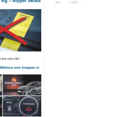
sig – slipper betala
IDR
0.0005
ska vara rätt.”..
: Märkena som knappar in