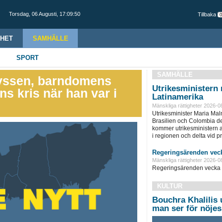
Torsdag,
06 Augusti
,
17:09:51
Tillbaka
HET
SAMHÄLLE
SPORT
SAMHÄLLE
kyssen, barndomens
Utrikesministern r
 kris när han var i
Latinamerika
Mänskliga rättigheter 2026-0
Utrikesminister Maria Ma
Brasilien och Colombia d
kommer utrikesministern at
i regionen och delta vid pre
Regeringsärenden veck
Mänskliga rättigheter 2026-0
Regeringsärenden vecka 
KULTUR
Bouchra Khalilis u
man ser för nöjes