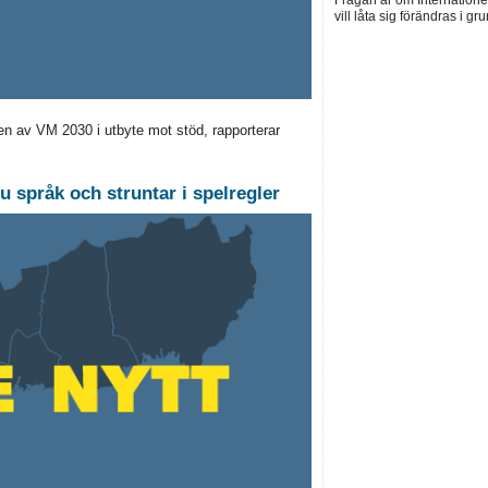
Frågan är om Internatione
vill låta sig förändras i gr
len av VM 2030 i utbyte mot stöd, rapporterar
ju språk och struntar i spelregler