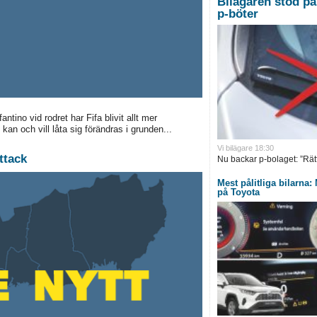
Bilägaren stod på 
p-böter
ino vid rodret har Fifa blivit allt mer
 kan och vill låta sig förändras i grunden...
Vi bilägare 18:30
ttack
Nu backar p-bolaget: ”Rätt 
Mest pålitliga bilarna
på Toyota