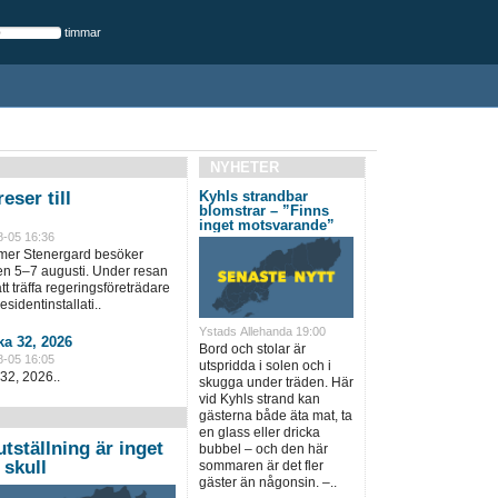
timmar
NYHETER
eser till
Kyhls strandbar
blomstrar – ”Finns
inget motsvarande”
8-05 16:36
lmer Stenergard besöker
en 5–7 augusti. Under resan
t träffa regeringsföreträdare
sidentinstallati..
Ystads Allehanda 19:00
a 32, 2026
Bord och stolar är
8-05 16:05
utspridda i solen och i
32, 2026..
skugga under träden. Här
vid Kyhls strand kan
gästerna både äta mat, ta
en glass eller dricka
tställning är inget
bubbel – och den här
 skull
sommaren är det fler
gäster än någonsin. –..