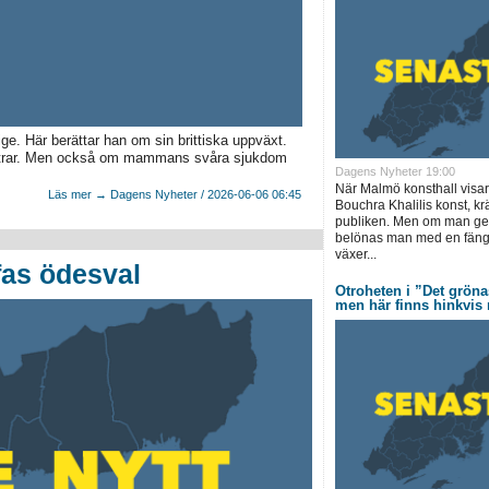
e. Här berättar han om sin brittiska uppväxt.
estrar. Men också om mammans svåra sjukdom
Dagens Nyheter 19:00
När Malmö konsthall visa
Läs mer → Dagens Nyheter / 2026-06-06 06:45
Bouchra Khalilis konst, kr
publiken. Men om man ger 
belönas man med en fäng
växer...
fas ödesval
Otroheten i ”Det grönas
men här finns hinkvi