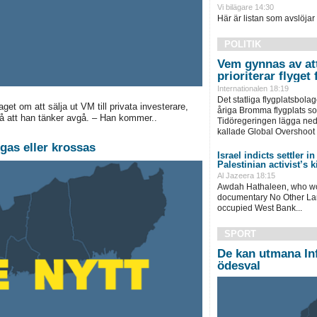
Vi bilägare 14:30
Här är listan som avslöjar
POLITIK
Vem gynnas av at
prioriterar flyget
Internationalen 18:19
Det statliga flygplatsbol
get om att sälja ut VM till privata investerare,
åriga Bromma flygplats so
på att han tänker avgå. – Han kommer..
Tidöregeringen lägga ned.
kallade Global Overshoot 
gas eller krossas
Israel indicts settler i
Palestinian activist’s k
Al Jazeera 18:15
Awdah Hathaleen, who wo
documentary No Other Land
occupied West Bank...
SPORT
De kan utmana Inf
ödesval