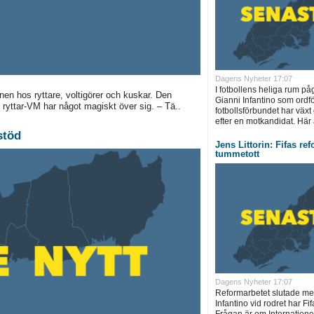
Dagens Nyheter 17:07
I fotbollens heliga rum på
onen hos ryttare, voltigörer och kuskar. Den
Gianni Infantino som ordfö
ryttar-VM har något magiskt över sig. – Tä..
fotbollsförbundet har växt
efter en motkandidat. Här ä
stöd
Jens Littorin: Fifas re
tummetott
Dagens Nyheter 17:07
Reformarbetet slutade me
Infantino vid rodret har Fifa