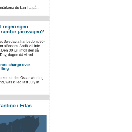
 märkena du kan lita på...
t regeringen
 framför järnvägen?
aget Swedavia har bedömt 90-
m olönsam. Ändå vill inte
Den 30 juli inföll den så
Day, dagen då vi red..
n rare charge over
illing
rked on the Oscar-winning
, was killed last July in
antino i Fifas