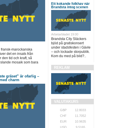
Ett kokande folkhav när
Brandsta intog scenen
Arbetarbladet 19:00
Brandsta City Släckers
bjöd på gratiskonsert
under stadsfesten i Gävle
r fransk-marockanska
– och lockade storpublik.
äver det en insats från
Kom du med på bild?..
den tid och kraft, så
slande mosaik som bara
REKLAM
te gräset” är ofarlig –
s med charm
VALUTAKURS
GBP
12.8033
CHF
11.7052
EUR
10.9635
USD
9.5165