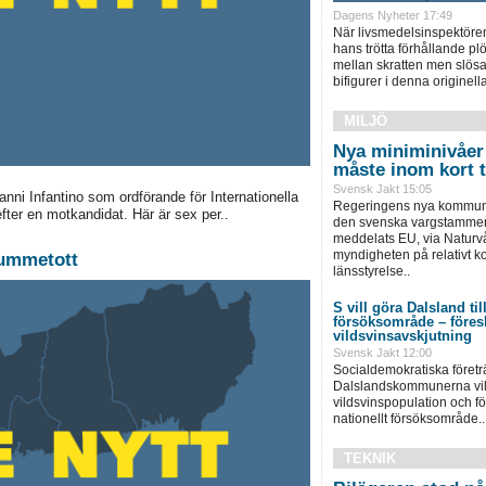
Dagens Nyheter 17:49
När livsmedelsinspektören 
hans trötta förhållande plö
mellan skratten men slös
bifigurer i denna originell
MILJÖ
Nya miniminivåer
måste inom kort 
Svensk Jakt 15:05
anni Infantino som ordförande för Internationella
Regeringens nya kommuni
efter en motkandidat. Här är sex per..
den svenska vargstammen 
meddelats EU, via Naturv
myndigheten på relativt ko
tummetott
länsstyrelse..
S vill göra Dalsland till
försöksområde – föresl
vildsvinsavskjutning
Svensk Jakt 12:00
Socialdemokratiska företr
Dalslandskommunerna vill 
vildsvinspopulation och för
nationellt försöksområde..
TEKNIK