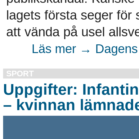
lagets första seger fö
att vända på usel allsve
Läs mer → Dagens 
SPORT
Uppgifter: Infanti
– kvinnan lämnad