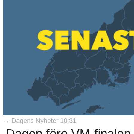
→ Dagens Nyheter 10:31
Dagen före VM-finalen 