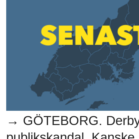
→ GÖTEBORG. Derbyfes
publikskandal. Kanske