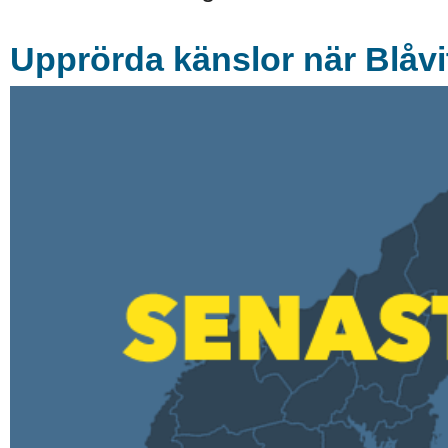
Upprörda känslor när Blåvit