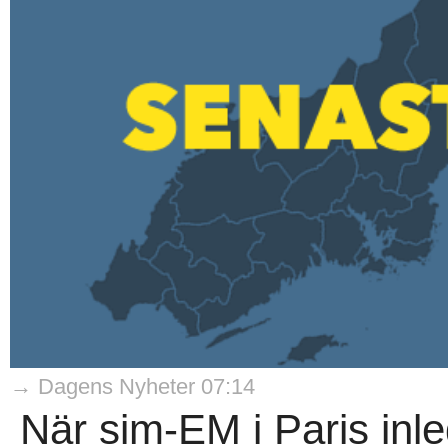
→ Dagens Nyheter 07:14
När sim-EM i Paris inl