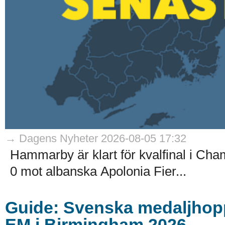
→ Dagens Nyheter 2026-08-05 17:32
Hammarby är klart för kvalfinal i Ch
0 mot albanska Apolonia Fier...
Guide: Svenska medaljhoppe
EM i Birmingham 2026