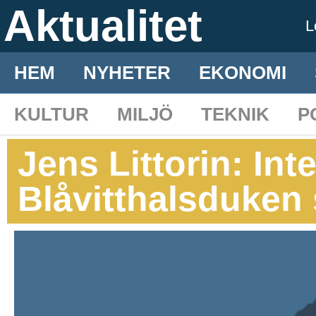
Aktualitet
L
HEM
NYHETER
EKONOMI
KULTUR
MILJÖ
TEKNIK
P
Jens Littorin: In
Blåvitthalsduken 