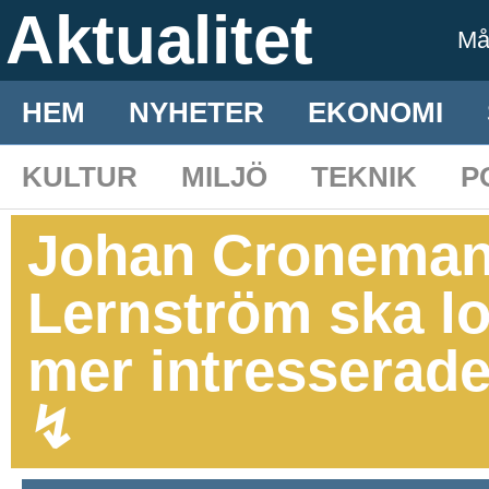
Aktualitet
M
HEM
NYHETER
EKONOMI
KULTUR
MILJÖ
TEKNIK
P
Johan Croneman:
Lernström ska lo
mer intresserad
↯