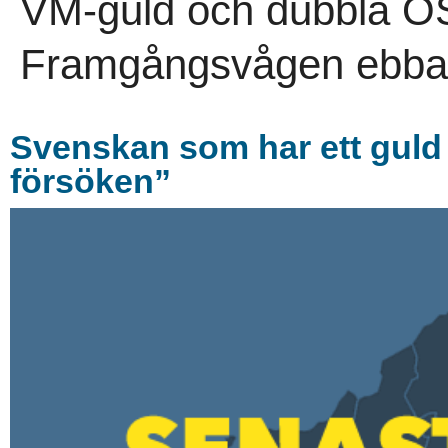
VM-guld och dubbla OS-
Framgångsvågen ebbade
Svenskan som har ett guld 
försöken”