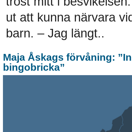
tröst mitt i besvikelse
ut att kunna närvara vi
barn. – Jag längt..
Maja Åskags förvåning: ”In
bingobricka”