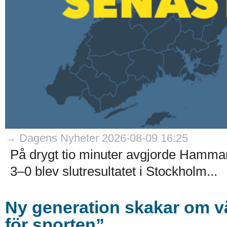
→ Dagens Nyheter 2026-08-09 16:25
På drygt tio minuter avgjorde Hamma
3–0 blev slutresultatet i Stockholm...
Ny generation skakar om v
för sporten”