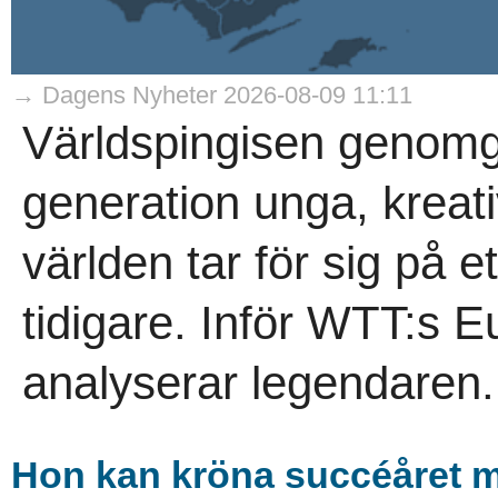
→ Dagens Nyheter 2026-08-09 11:11
Världspingisen genomgå
generation unga, kreati
världen tar för sig på e
tidigare. Inför WTT:s
analyserar legendaren.
Hon kan kröna succéåret me