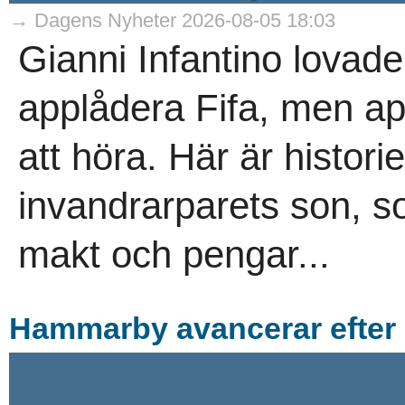
→ Dagens Nyheter 2026-08-05 18:03
Gianni Infantino lovade
applådera Fifa, men ap
att höra. Här är histori
invandrarparets son, s
makt och pengar...
Hammarby avancerar efter 