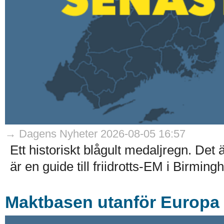
→ Dagens Nyheter 2026-08-05 16:57
Ett historiskt blågult medaljregn. Det
är en guide till friidrotts-EM i Birmin
Maktbasen utanför Europa –