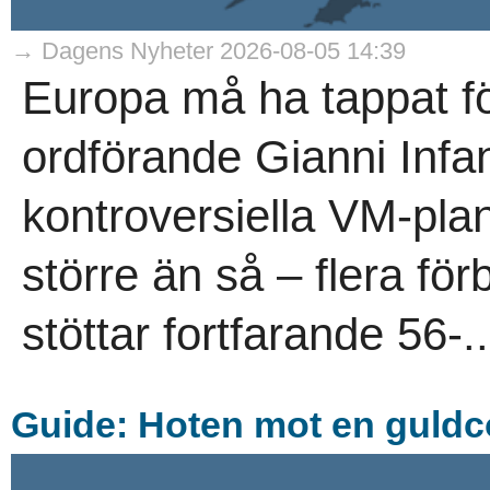
→ Dagens Nyheter 2026-08-05 14:39
Europa må ha tappat för
ordförande Gianni Infan
kontroversiella VM-plan
större än så – flera för
stöttar fortfarande 56-..
Guide: Hoten mot en guld