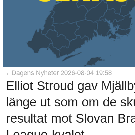
→ Dagens Nyheter 2026-08-04 19:58
Elliot Stroud gav Mjäll
länge ut som om de sku
resultat mot Slovan Br
League-kvalet...