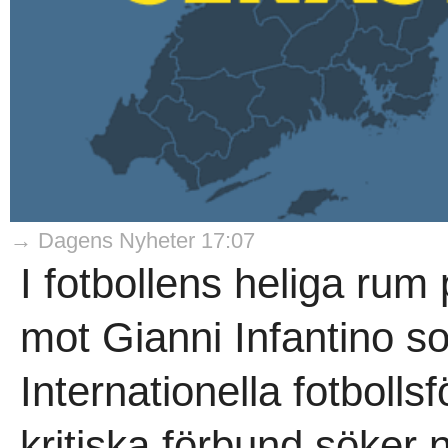
→ Dagens Nyheter 17:07
I fotbollens heliga rum
mot Gianni Infantino s
Internationella fotboll
kritiska förbund söker 