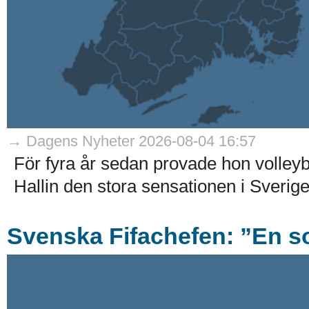
→ Dagens Nyheter 2026-08-04 16:57
För fyra år sedan provade hon volleyb
Hallin den stora sensationen i Sverig
Svenska Fifachefen: ”En s