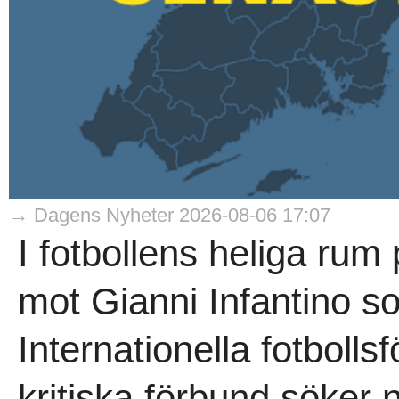
→ Dagens Nyheter 2026-08-06 17:07
I fotbollens heliga rum
mot Gianni Infantino s
Internationella fotboll
kritiska förbund söker 