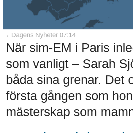
→ Dagens Nyheter 07:14
När sim-EM i Paris inl
som vanligt – Sarah Sjö
båda sina grenar. Det o
första gången som hon 
mästerskap som mamm