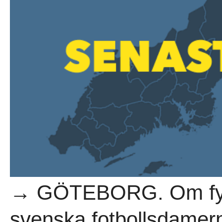
→ GÖTEBORG. Om fyr
svenska fotbollsdamer