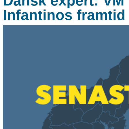
Dansk expert: VM 
Infantinos framtid