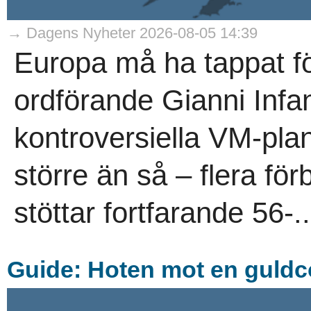
→ Dagens Nyheter 2026-08-05 14:39
Europa må ha tappat för
ordförande Gianni Infan
kontroversiella VM-plan
större än så – flera för
stöttar fortfarande 56-..
Guide: Hoten mot en guld