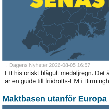
→ Dagens Nyheter 2026-08-05 16:57
Ett historiskt blågult medaljregn. Det
är en guide till friidrotts-EM i Birmin
Maktbasen utanför Europa –