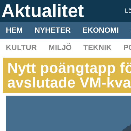
Aktualitet
L
HEM
NYHETER
EKONOMI
KULTUR
MILJÖ
TEKNIK
P
Nytt poängtapp f
avslutade VM-kva