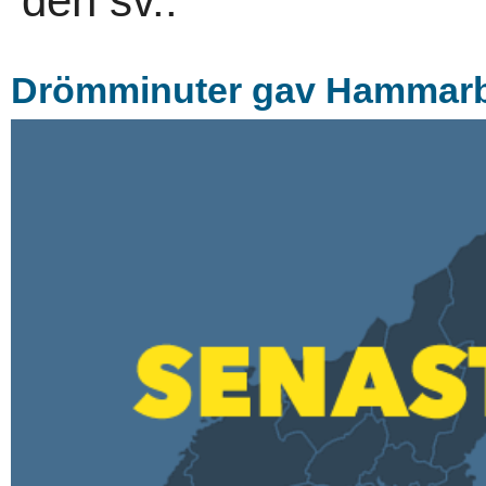
den sv..
Drömminuter gav Hammarby