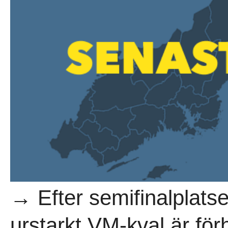
→ Efter semifinalplats
urstarkt VM-kval är fö