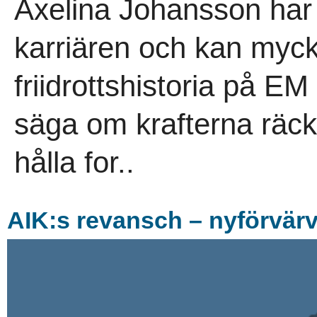
Axelina Johansson har 
karriären och kan myck
friidrottshistoria på EM
säga om krafterna räcker 
hålla for..
AIK:s revansch – nyförvär