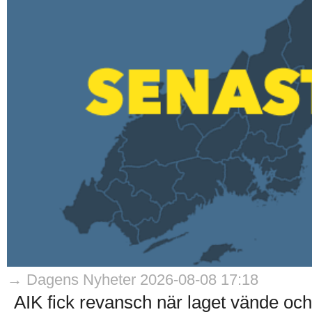
→ Dagens Nyheter 2026-08-08 17:18
AIK fick revansch när laget vände och