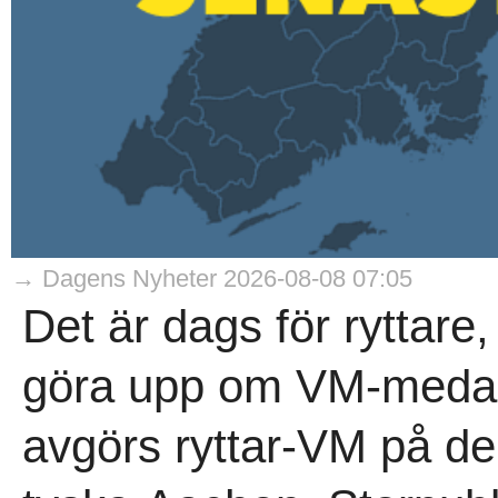
→ Dagens Nyheter 2026-08-08 07:05
Det är dags för ryttare,
göra upp om VM-medal
avgörs ryttar-VM på de