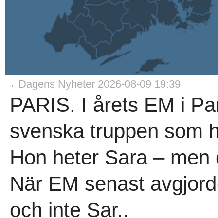
→ Dagens Nyheter 2026-08-09 19:39
PARIS. I årets EM i Pa
svenska truppen som har
Hon heter Sara – men d
När EM senast avgjord
och inte Sar..