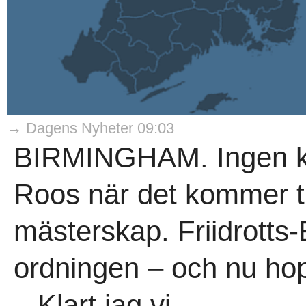
→ Dagens Nyheter 09:03
BIRMINGHAM. Ingen k
Roos när det kommer ti
mästerskap. Friidrotts-
ordningen – och nu hopp
– Klart jag vi..