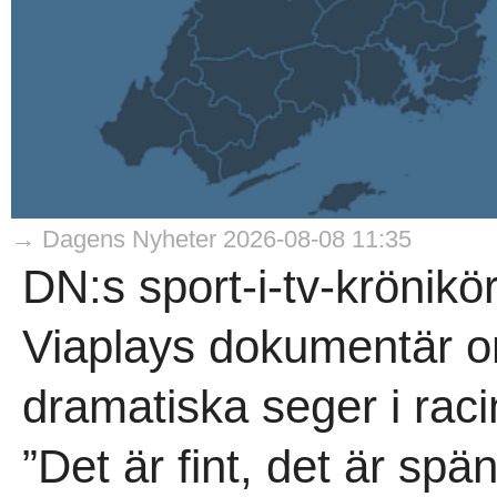
→ Dagens Nyheter 2026-08-08 11:35
DN:s sport-i-tv-krönik
Viaplays dokumentär o
dramatiska seger i rac
”Det är fint, det är sp