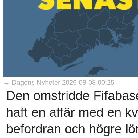
→ Dagens Nyheter 2026-08-08 00:25
Den omstridde Fifabase
haft en affär med en k
befordran och högre lö