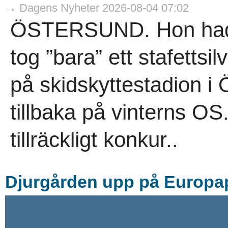
→ Dagens Nyheter 2026-08-04 07:02
ÖSTERSUND. Hon hade
tog ”bara” ett stafettsil
på skidskyttestadion i 
tillbaka på vinterns OS
tillräckligt konkur..
Djurgården upp på Europapl