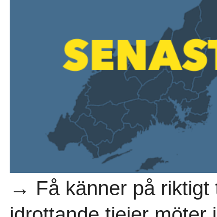
→ Få känner på riktigt 
idrottande tjejer möter 