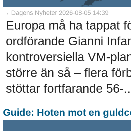
→ Dagens Nyheter 2026-08-05 14:39
Europa må ha tappat för
ordförande Gianni Infan
kontroversiella VM-plan
större än så – flera för
stöttar fortfarande 56-..
Guide: Hoten mot en guld