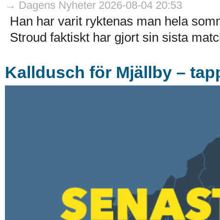
→ Dagens Nyheter 2026-08-04 20:53
Han har varit ryktenas man hela som
Stroud faktiskt har gjort sin sista match
Kalldusch för Mjällby – tap