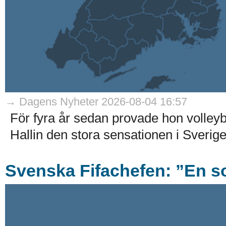
→ Dagens Nyheter 2026-08-04 16:57
För fyra år sedan provade hon volleyb
Hallin den stora sensationen i Sverig
Svenska Fifachefen: ”En s