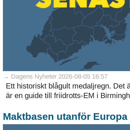
→ Dagens Nyheter 2026-08-05 16:57
Ett historiskt blågult medaljregn. Det
är en guide till friidrotts-EM i Birmin
Maktbasen utanför Europa –