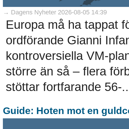
→ Dagens Nyheter 2026-08-05 14:39
Europa må ha tappat för
ordförande Gianni Infan
kontroversiella VM-plan
större än så – flera för
stöttar fortfarande 56-..
Guide: Hoten mot en guld