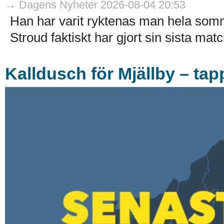
→ Dagens Nyheter 2026-08-04 20:53
Han har varit ryktenas man hela som
Stroud faktiskt har gjort sin sista match
Kalldusch för Mjällby – tap