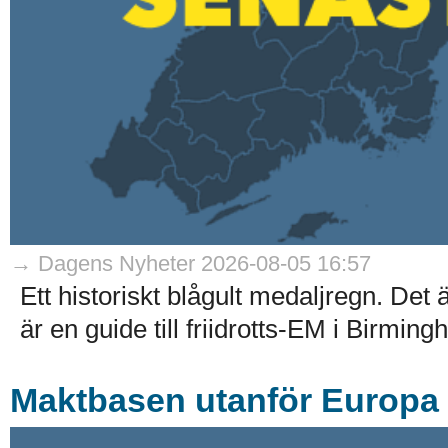
→ Dagens Nyheter 2026-08-05 16:57
Ett historiskt blågult medaljregn. Det
är en guide till friidrotts-EM i Birmin
Maktbasen utanför Europa –