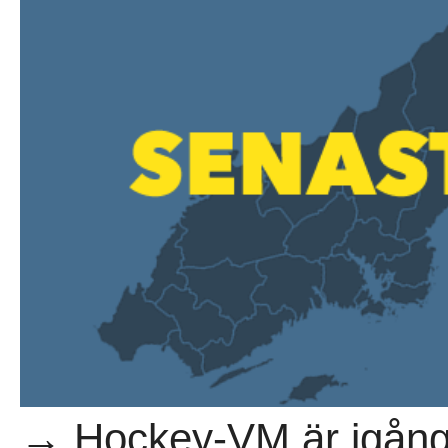
→ Hockey-VM är igång. 