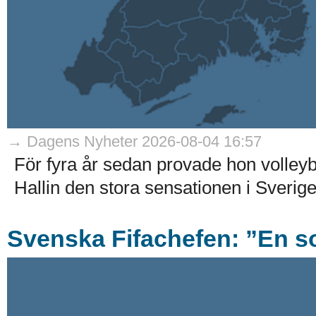
→ Dagens Nyheter 2026-08-04 16:57
För fyra år sedan provade hon volleyb
Hallin den stora sensationen i Sverig
Svenska Fifachefen: ”En s