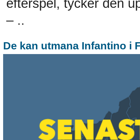
efterspel, tycker den up
– ..
De kan utmana Infantino i 