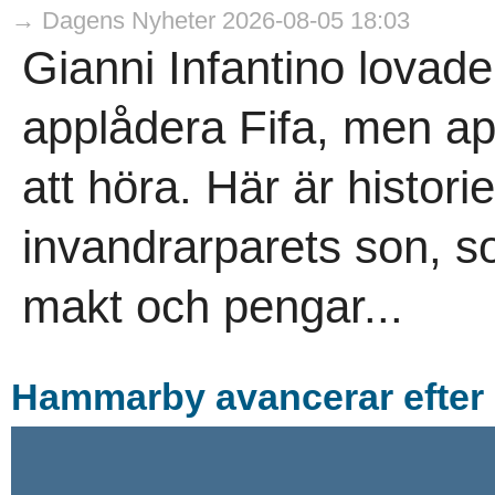
→ Dagens Nyheter 2026-08-05 18:03
Gianni Infantino lovade
applådera Fifa, men ap
att höra. Här är histori
invandrarparets son, s
makt och pengar...
Hammarby avancerar efter 