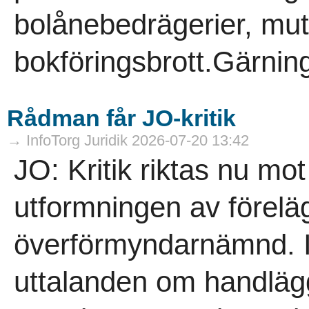
bolånebedrägerier, mut
bokföringsbrott.Gärni
Rådman får JO-kritik
→ InfoTorg Juridik 2026-07-20 13:42
JO: Kritik riktas nu mo
utformningen av föreläg
överförmyndarnämnd. I
uttalanden om handläg