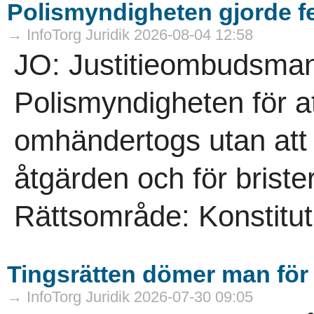
Polismyndigheten gjorde f
→ InfoTorg Juridik 2026-08-04 12:58
JO: Justitieombudsmann
Polismyndigheten för a
omhändertogs utan att 
åtgärden och för brist
Rättsområde: Konstitutio
Tingsrätten dömer man för f
→ InfoTorg Juridik 2026-07-30 09:05