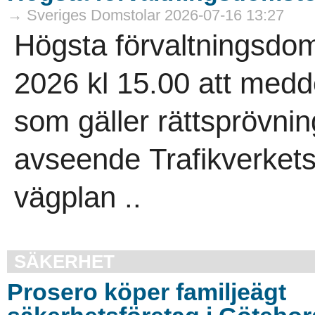
→ Sveriges Domstolar 2026-07-16 13:27
Högsta förvaltningsdom
2026 kl 15.00 att medd
som gäller rättsprövnin
avseende Trafikverkets 
vägplan ..
SÄKERHET
Prosero köper familjeägt