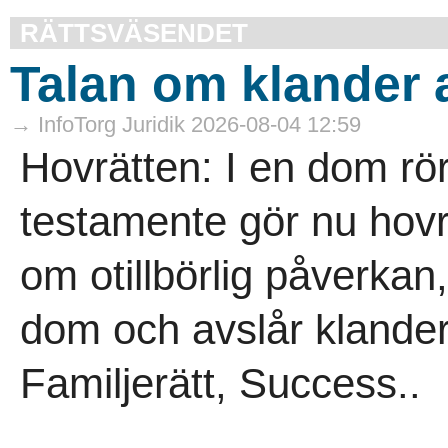
RÄTTSVÄSENDET
Talan om klander 
→ InfoTorg Juridik 2026-08-04 12:59
Hovrätten: I en dom rö
testamente gör nu hovrä
om otillbörlig påverkan,
dom och avslår klander
Familjerätt, Success..