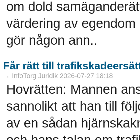
om dold samäganderätt
värdering av egendom p
gör någon ann..
Får rätt till trafikskadeersä
→ InfoTorg Juridik 2026-07-27 18:18
Hovrätten: Mannen anse
sannolikt att han till fö
av en sådan hjärnskakni
och hans talan om trafi