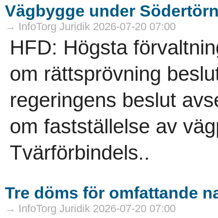
Vägbygge under Södertörn f
→ InfoTorg Juridik 2026-07-20 07:00
HFD: Högsta förvaltnin
om rättsprövning beslut
regeringens beslut avs
om fastställelse av väg
Tvärförbindels..
Tre döms för omfattande na
→ InfoTorg Juridik 2026-07-20 07:00