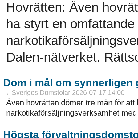
Hovrätten: Även hovrät
ha styrt en omfattande
narkotikaförsäljningsve
Dalen-nätverket. Rätts
Dom i mål om synnerligen g
→ Sveriges Domstolar 2026-07-17 14:00
Även hovrätten dömer tre män för att 
narkotikaförsäljningsverksamhet med k
Högsta förvaltningsdomst