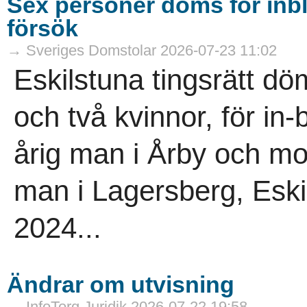
Sex personer döms för inb
försök
→ Sveriges Domstolar 2026-07-23 11:02
Eskilstuna tingsrätt d
och två kvinnor, för in
årig man i Årby och mo
man i Lagersberg, Eskil
2024...
Ändrar om utvisning
→ InfoTorg Juridik 2026-07-22 19:58