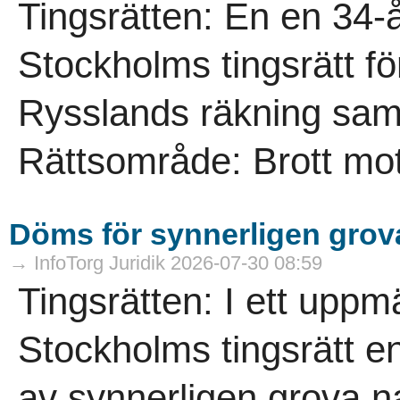
Tingsrätten: En en 34
Stockholms tingsrätt för 
Rysslands räkning samt 
Rättsområde: Brott mot
Döms för synnerligen grova
→ InfoTorg Juridik 2026-07-30 08:59
Tingsrätten: I ett up
Stockholms tingsrätt en
av synnerligen grova n