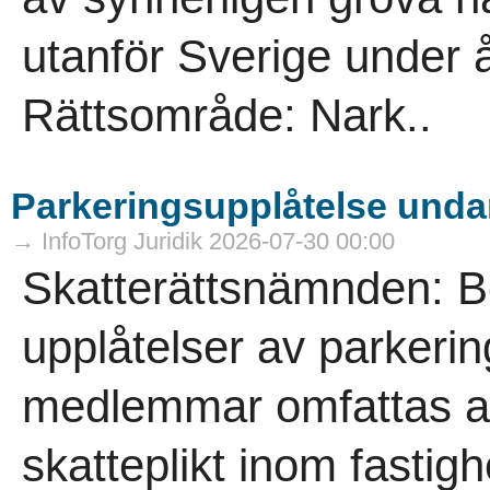
utanför Sverige under 
Rättsområde: Nark..
Parkeringsupplåtelse undan
→ InfoTorg Juridik 2026-07-30 00:00
Skatterättsnämnden: B
upplåtelser av parkering
medlemmar omfattas av
skatteplikt inom fasti