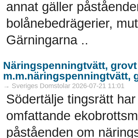
annat gäller påstående
bolånebedrägerier, mutb
Gärningarna ..
Näringspenningtvätt, grovt
m.m.näringspenningtvätt, g
→ Sveriges Domstolar 2026-07-21 11:01
Södertälje tingsrätt ha
omfattande ekobrottsmå
påståenden om närings