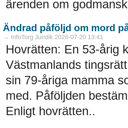
ärenden om godmanskap
Ändrad påföljd om mord 
→ InfoTorg Juridik 2026-07-20 13:41
Hovrätten: En 53-årig 
Västmanlands tingsrätt 
sin 79-åriga mamma s
med. Påföljden bestämde
Enligt hovrätten..