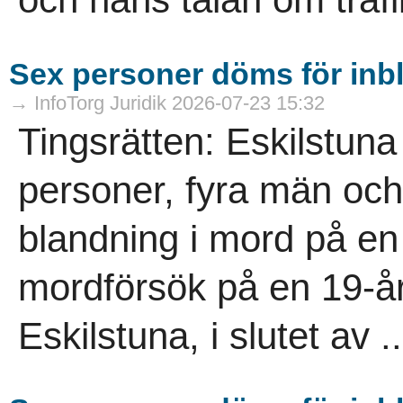
Sex personer döms för inb
→ InfoTorg Juridik 2026-07-23 15:32
Tingsrätten: Eskilstuna
personer, fyra män och 
blandning i mord på en
mordförsök på en 19-år
Eskilstuna, i slutet av ..