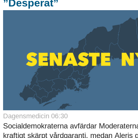
”Desperat”
Dagensmedicin 06:30
Socialdemokraterna avfärdar Moderatern
kraftigt skärpt vårdgaranti, medan Aleris ge