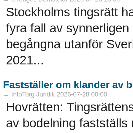
Stockholms tingsrätt h
fyra fall av synnerligen
begångna utanför Sver
2021...
Fastställer om klander av 
→ InfoTorg Juridik 2026-07-28 00:00
Hovrätten: Tingsrätten
av bodelning fastställs