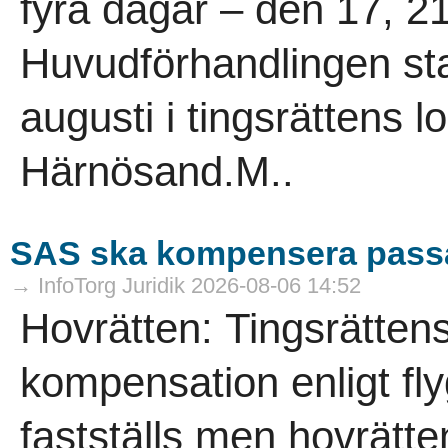
fyra dagar – den 17, 2
Huvudförhandlingen sta
augusti i tingsrättens l
Härnösand.M..
SAS ska kompensera pass
→ InfoTorg Juridik 2026-08-06 14:52
Hovrätten: Tingsrätten
kompensation enligt fl
fastställs men hovrät