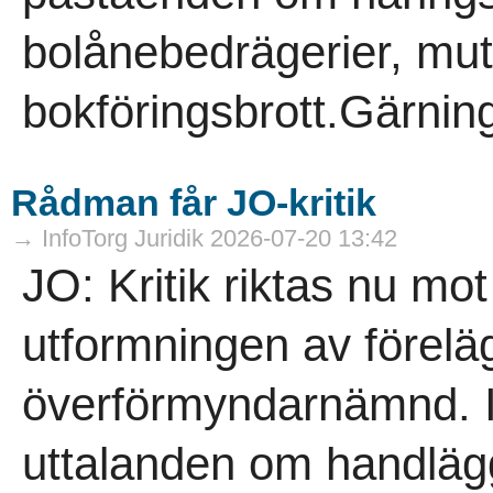
bolånebedrägerier, mut
bokföringsbrott.Gärni
Rådman får JO-kritik
→ InfoTorg Juridik 2026-07-20 13:42
JO: Kritik riktas nu mo
utformningen av föreläg
överförmyndarnämnd. I
uttalanden om handläg