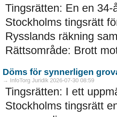
Tingsrätten: En en 34
Stockholms tingsrätt för 
Rysslands räkning samt 
Rättsområde: Brott mot
Döms för synnerligen grova
→ InfoTorg Juridik 2026-07-30 08:59
Tingsrätten: I ett up
Stockholms tingsrätt en