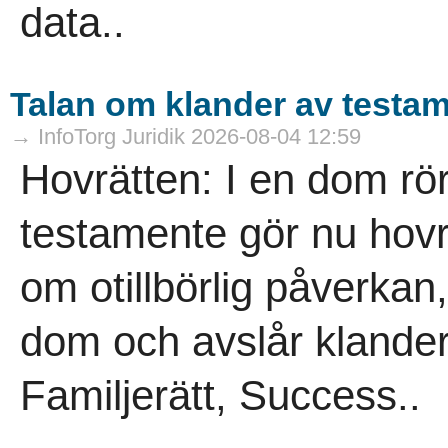
data..
Talan om klander av testa
→ InfoTorg Juridik 2026-08-04 12:59
Hovrätten: I en dom rö
testamente gör nu hovrä
om otillbörlig påverkan,
dom och avslår klander
Familjerätt, Success..