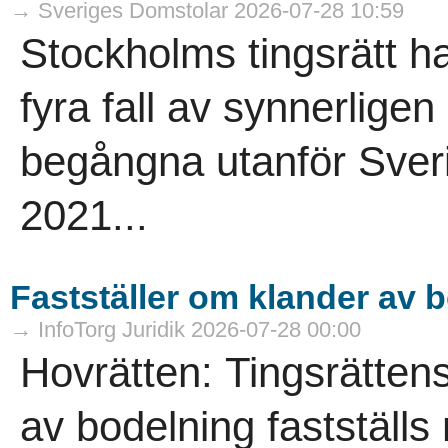
→ Sveriges Domstolar 2026-07-28 10:59
Stockholms tingsrätt h
fyra fall av synnerligen
begångna utanför Sver
2021...
Fastställer om klander av 
→ InfoTorg Juridik 2026-07-28 00:00
Hovrätten: Tingsrätten
av bodelning fastställs