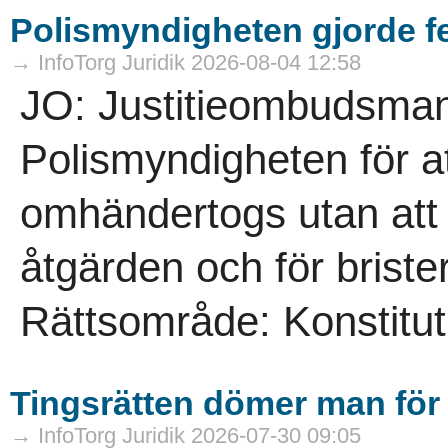
Polismyndigheten gjorde f
→ InfoTorg Juridik 2026-08-04 12:58
JO: Justitieombudsmann
Polismyndigheten för a
omhändertogs utan att 
åtgärden och för brist
Rättsområde: Konstitutio
Tingsrätten dömer man för f
→ InfoTorg Juridik 2026-07-30 09:05