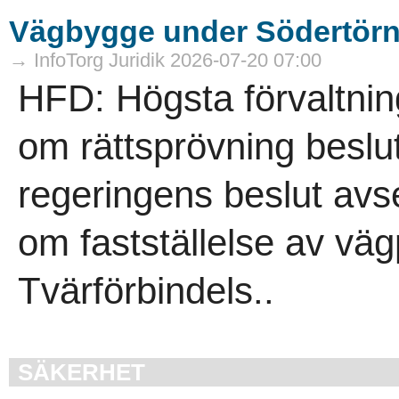
Vägbygge under Södertörn f
→ InfoTorg Juridik 2026-07-20 07:00
HFD: Högsta förvaltnin
om rättsprövning beslut
regeringens beslut avs
om fastställelse av väg
Tvärförbindels..
SÄKERHET