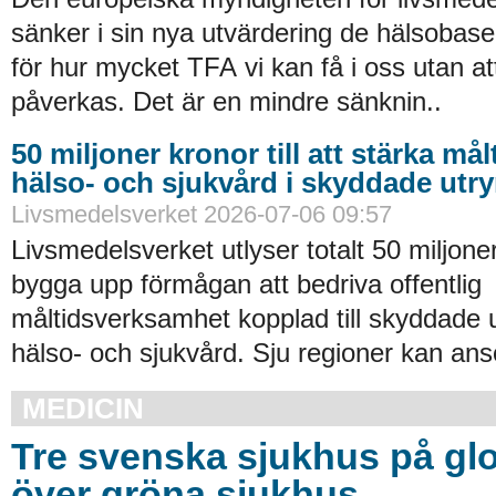
sänker i sin nya utvärdering de hälsobase
för hur mycket TFA vi kan få i oss utan at
påverkas. Det är en mindre sänknin..
50 miljoner kronor till att stärka må
hälso- och sjukvård i skyddade ut
Livsmedelsverket 2026-07-06 09:57
Livsmedelsverket utlyser totalt 50 miljoner
bygga upp förmågan att bedriva offentlig
måltidsverksamhet kopplad till skyddade
hälso- och sjukvård. Sju regioner kan an
MEDICIN
Tre svenska sjukhus på glob
över gröna sjukhus