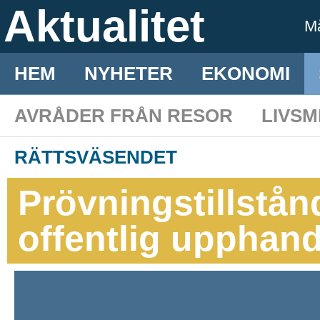
Aktualitet
M
HEM
NYHETER
EKONOMI
AVRÅDER FRÅN RESOR
LIVS
RÄTTSVÄSENDET
Prövningstillstån
offentlig upphan