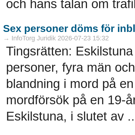
och hans talan om trafi
Sex personer döms för inb
→ InfoTorg Juridik 2026-07-23 15:32
Tingsrätten: Eskilstuna
personer, fyra män och 
blandning i mord på en
mordförsök på en 19-år
Eskilstuna, i slutet av ..