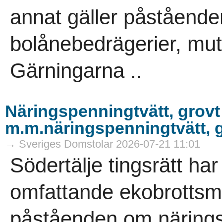
annat gäller påstående
bolånebedrägerier, mutb
Gärningarna ..
Näringspenningtvätt, grovt
m.m.näringspenningtvätt, g
→ Sveriges Domstolar 2026-07-21 11:01
Södertälje tingsrätt ha
omfattande ekobrottsmå
påståenden om närings