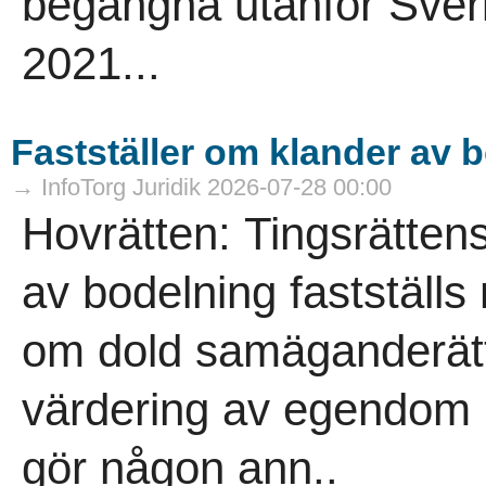
begångna utanför Sver
2021...
Fastställer om klander av 
→ InfoTorg Juridik 2026-07-28 00:00
Hovrätten: Tingsrätten
av bodelning fastställs
om dold samäganderätt
värdering av egendom p
gör någon ann..