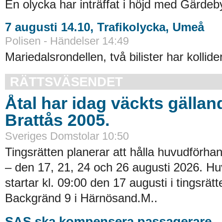
En olycka har inträffat i höjd med Gärdeb
7 augusti 14.10, Trafikolycka, Umeå
Polisen - Händelser 14:49
Mariedalsrondellen, två bilister har kollider
RÄTTSVÄSENDET
Åtal har idag väckts gällan
Brattås 2005.
Sveriges Domstolar 10:50
Tingsrätten planerar att hålla huvudförhan
– den 17, 21, 24 och 26 augusti 2026. H
startar kl. 09:00 den 17 augusti i tingsrätt
Backgränd 9 i Härnösand.M..
SAS ska kompensera passagerare