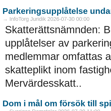
Parkeringsupplåtelse undan
→ InfoTorg Juridik 2026-07-30 00:00
Skatterättsnämnden: B
upplåtelser av parkering
medlemmar omfattas av
skatteplikt inom fasti
Mervärdesskatt..
Dom i mål om försök till sp