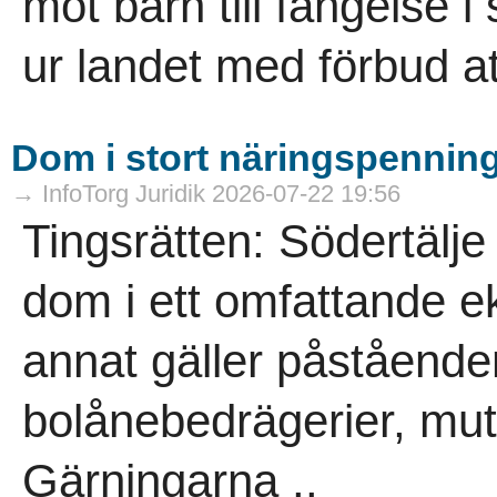
mot barn till fängelse i 
ur landet med förbud att
Dom i stort näringspennin
→ InfoTorg Juridik 2026-07-22 19:56
Tingsrätten: Södertälje
dom i ett omfattande 
annat gäller påstående
bolånebedrägerier, mutb
Gärningarna ..