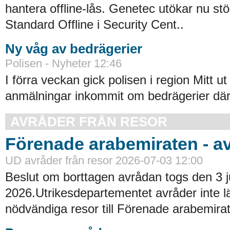
hantera offline-lås. Genetec utökar nu st
Standard Offline i Security Cent..
Ny våg av bedrägerier
Polisen - Nyheter 12:46
I förra veckan gick polisen i region Mitt ut
anmälningar inkommit om bedrägerier där
AVRÅDER FRÅN RESOR
Förenade arabemiraten - a
UD avråder från resor 2026-07-03 12:00
Beslut om borttagen avrådan togs den 3 ju
2026.Utrikesdepartementet avråder inte lä
nödvändiga resor till Förenade arabemirat