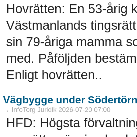
Hovrätten: En 53-årig 
Västmanlands tingsrätt 
sin 79-åriga mamma s
med. Påföljden bestämde
Enligt hovrätten..
Vägbygge under Södertörn f
→ InfoTorg Juridik 2026-07-20 07:00
HFD: Högsta förvaltnin