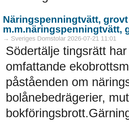
Näringspenningtvätt, grovt
m.m.näringspenningtvätt, g
→ Sveriges Domstolar 2026-07-21 11:01
Södertälje tingsrätt ha
omfattande ekobrottsmå
påståenden om närings
bolånebedrägerier, mut
bokföringsbrott.Gärni