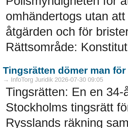
Polismyndigheten för a
omhändertogs utan att 
åtgärden och för brist
Rättsområde: Konstitutio
Tingsrätten dömer man för f
→ InfoTorg Juridik 2026-07-30 09:05
Tingsrätten: En en 34
Stockholms tingsrätt för 
Rysslands räkning samt 