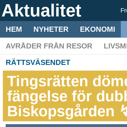
Aktualitet
F
HEM
NYHETER
EKONOMI
AVRÅDER FRÅN RESOR
LIVS
RÄTTSVÄSENDET
Tingsrätten dömer
fängelse för dub
Biskopsgården 