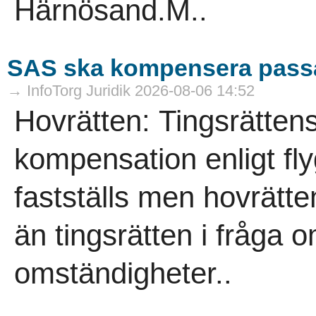
Härnösand.M..
SAS ska kompensera pass
→ InfoTorg Juridik 2026-08-06 14:52
Hovrätten: Tingsrätten
kompensation enligt fl
fastställs men hovrät
än tingsrätten i fråga 
omständigheter..