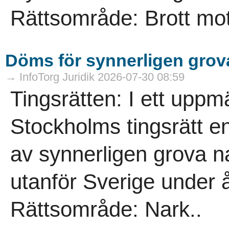
Rättsområde: Brott mot
Döms för synnerligen grova
→ InfoTorg Juridik 2026-07-30 08:59
Tingsrätten: I ett up
Stockholms tingsrätt en
av synnerligen grova n
utanför Sverige under 
Rättsområde: Nark..