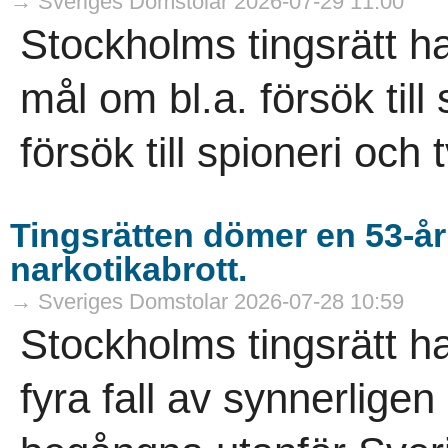
→ Sveriges Domstolar 2026-07-29 11:00
Stockholms tingsrätt h
mål om bl.a. försök til
försök till spioneri och 
Tingsrätten dömer en 53-år
narkotikabrott.
→ Sveriges Domstolar 2026-07-28 10:59
Stockholms tingsrätt h
fyra fall av synnerligen