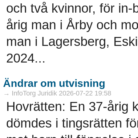
och två kvinnor, för in
årig man i Årby och mo
man i Lagersberg, Eskil
2024...
Ändrar om utvisning
→ InfoTorg Juridik 2026-07-22 19:58
Hovrätten: En 37-årig 
dömdes i tingsrätten för