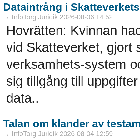
Dataintrång i Skatteverket
→ InfoTorg Juridik 2026-08-06 14:52
Hovrätten: Kvinnan had
vid Skatteverket, gjort
verksamhets-system oc
sig tillgång till uppgif
data..
Talan om klander av testa
→ InfoTorg Juridik 2026-08-04 12:59