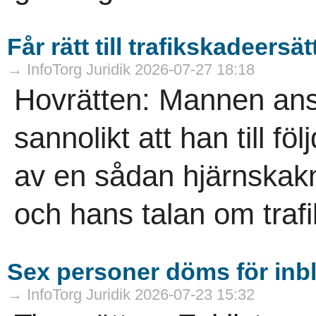
Får rätt till trafikskadeersä
→ InfoTorg Juridik 2026-07-27 18:18
Hovrätten: Mannen anse
sannolikt att han till fö
av en sådan hjärnskakni
och hans talan om trafi
Sex personer döms för inb
→ InfoTorg Juridik 2026-07-23 15:32