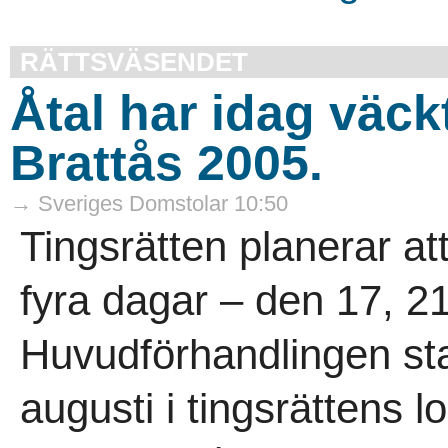
RÄTTSVÄSENDET
Åtal har idag väck
Brattås 2005.
→ Sveriges Domstolar 10:50
Tingsrätten planerar at
fyra dagar – den 17, 2
Huvudförhandlingen sta
augusti i tingsrättens l