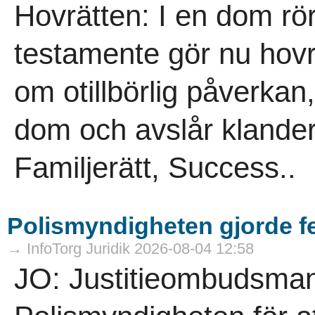
Hovrätten: I en dom rö
testamente gör nu hovrä
om otillbörlig påverkan,
dom och avslår klander
Familjerätt, Success..
Polismyndigheten gjorde f
→ InfoTorg Juridik 2026-08-04 12:58
JO: Justitieombudsmann