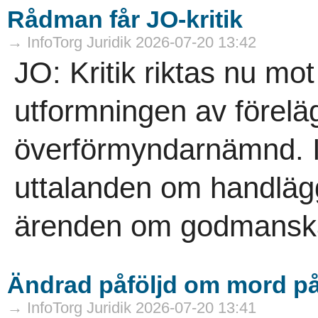
Rådman får JO-kritik
→ InfoTorg Juridik 2026-07-20 13:42
JO: Kritik riktas nu mo
utformningen av föreläg
överförmyndarnämnd. I
uttalanden om handläg
ärenden om godmanskap
Ändrad påföljd om mord 
→ InfoTorg Juridik 2026-07-20 13:41