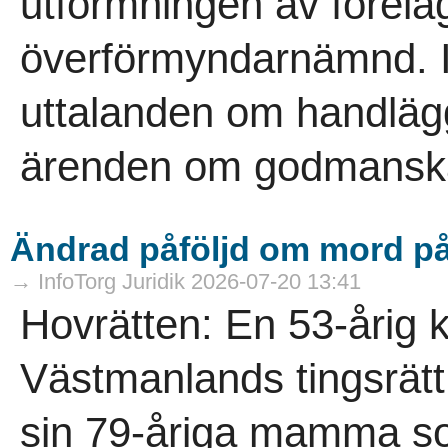
utformningen av föreläg
överförmyndarnämnd. I
uttalanden om handläg
ärenden om godmanskap
Ändrad påföljd om mord 
→ InfoTorg Juridik 2026-07-20 13:41
Hovrätten: En 53-årig 
Västmanlands tingsrätt 
sin 79-åriga mamma s