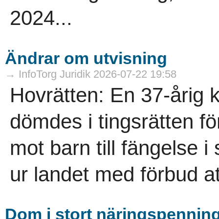
2024...
Ändrar om utvisning
→ InfoTorg Juridik 2026-07-22 19:58
Hovrätten: En 37-årig 
dömdes i tingsrätten för
mot barn till fängelse i 
ur landet med förbud att
Dom i stort näringspennin