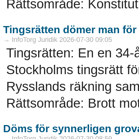
Rättsområde: Konstitutio
Tingsrätten dömer man för f
→ InfoTorg Juridik 2026-07-30 09:05
Tingsrätten: En en 34
Stockholms tingsrätt för 
Rysslands räkning samt 
Rättsområde: Brott mot
Döms för synnerligen grova
→ InfoTorg Juridik 2026-07-30 08:59