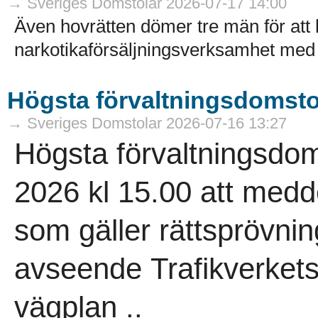
→ Sveriges Domstolar 2026-07-17 14:00
Även hovrätten dömer tre män för att 
narkotikaförsäljningsverksamhet med k
Högsta förvaltningsdomst
→ Sveriges Domstolar 2026-07-16 13:27
Högsta förvaltningsdom
2026 kl 15.00 att medd
som gäller rättsprövnin
avseende Trafikverkets 
vägplan ..