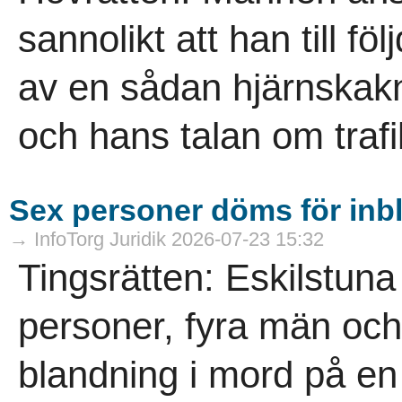
sannolikt att han till fö
av en sådan hjärnskakni
och hans talan om trafi
Sex personer döms för inb
→ InfoTorg Juridik 2026-07-23 15:32
Tingsrätten: Eskilstuna
personer, fyra män och 
blandning i mord på en