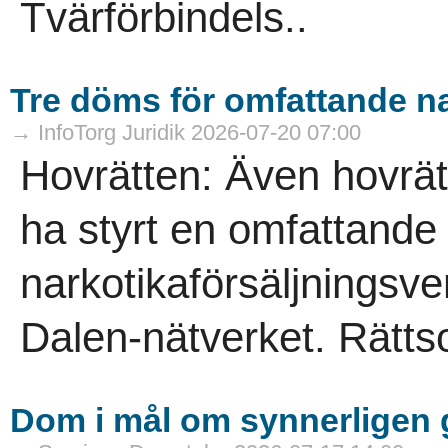
Tvärförbindels..
Tre döms för omfattande na
→ InfoTorg Juridik 2026-07-20 07:00
Hovrätten: Även hovrät
ha styrt en omfattande
narkotikaförsäljningsve
Dalen-nätverket. Rätts
Dom i mål om synnerligen g