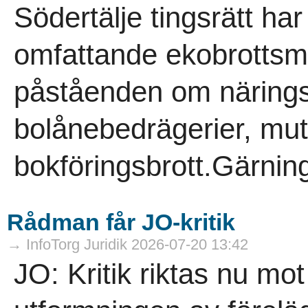
Södertälje tingsrätt ha
omfattande ekobrottsmå
påståenden om närings
bolånebedrägerier, mut
bokföringsbrott.Gärni
Rådman får JO-kritik
→ InfoTorg Juridik 2026-07-20 13:42
JO: Kritik riktas nu mo