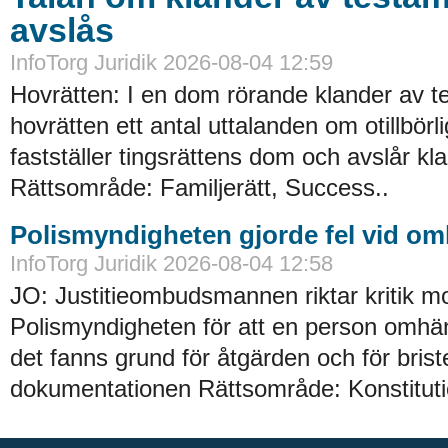
avslås
InfoTorg Juridik 2026-08-04 12:59
Hovrätten: I en dom rörande klander av t
hovrätten ett antal uttalanden om otillbörl
fastställer tingsrättens dom och avslår kl
Rättsområde: Familjerätt, Success..
Polismyndigheten gjorde fel vid o
InfoTorg Juridik 2026-08-04 12:58
JO: Justitieombudsmannen riktar kritik m
Polismyndigheten för att en person omhän
det fanns grund för åtgärden och för briste
dokumentationen Rättsområde: Konstitution