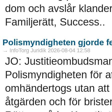
dom och avslår klander
Familjerätt, Success..
Polismyndigheten gjorde f
→ InfoTorg Juridik 2026-08-04 12:58
JO: Justitieombudsmann
Polismyndigheten för a
omhändertogs utan att 
åtgärden och för brist