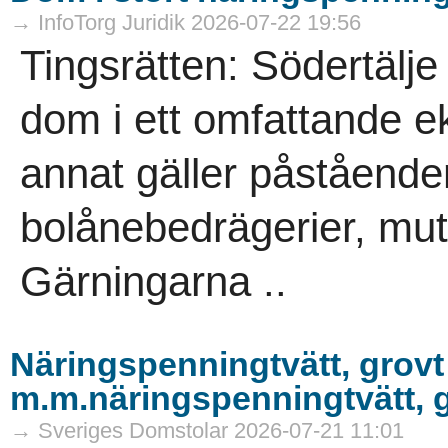
→ InfoTorg Juridik 2026-07-22 19:56
Tingsrätten: Södertälje
dom i ett omfattande 
annat gäller påstående
bolånebedrägerier, mutb
Gärningarna ..
Näringspenningtvätt, grovt
m.m.näringspenningtvätt, g
→ Sveriges Domstolar 2026-07-21 11:01