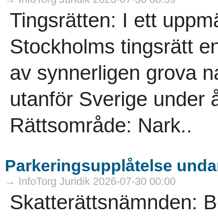
Tingsrätten: I ett up
Stockholms tingsrätt en
av synnerligen grova n
utanför Sverige under 
Rättsområde: Nark..
Parkeringsupplåtelse undan
→ InfoTorg Juridik 2026-07-30 00:00
Skatterättsnämnden: B