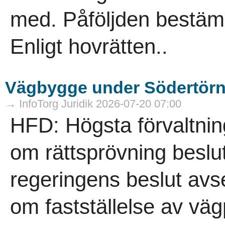
med. Påföljden bestämde
Enligt hovrätten..
Vägbygge under Södertörn f
→ InfoTorg Juridik 2026-07-20 07:00
HFD: Högsta förvaltnin
om rättsprövning beslut
regeringens beslut avs
om fastställelse av väg