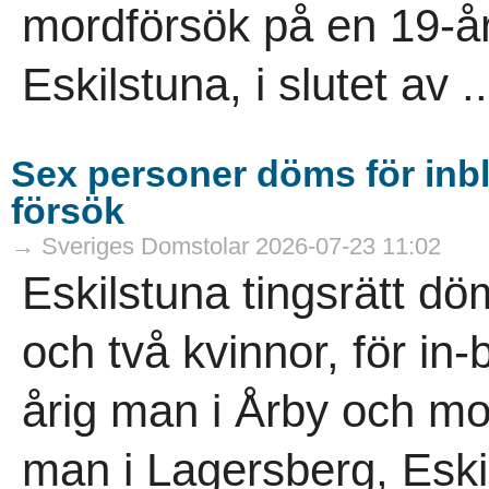
mordförsök på en 19-år
Eskilstuna, i slutet av ..
Sex personer döms för inb
försök
→ Sveriges Domstolar 2026-07-23 11:02
Eskilstuna tingsrätt d
och två kvinnor, för in
årig man i Årby och mo
man i Lagersberg, Eskil