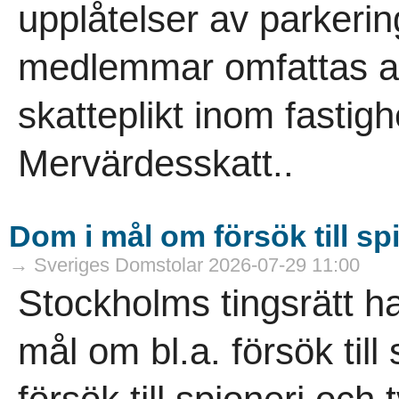
upplåtelser av parkering
medlemmar omfattas av
skatteplikt inom fasti
Mervärdesskatt..
Dom i mål om försök till sp
→ Sveriges Domstolar 2026-07-29 11:00
Stockholms tingsrätt h
mål om bl.a. försök til