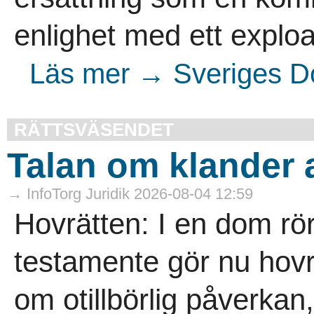
enlighet med ett exploa
Läs mer → Sveriges Do
RÄTTSVÄSENDET
Talan om klander 
→ InfoTorg Juridik 2026-08-04 12:59
Hovrätten: I en dom rö
testamente gör nu hovrä
om otillbörlig påverkan,