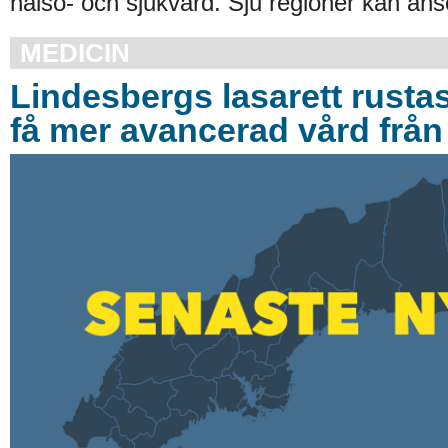
hälso- och sjukvård. Sju regioner kan an
MEDICIN
Lindesbergs lasarett rusta
få mer avancerad vård från