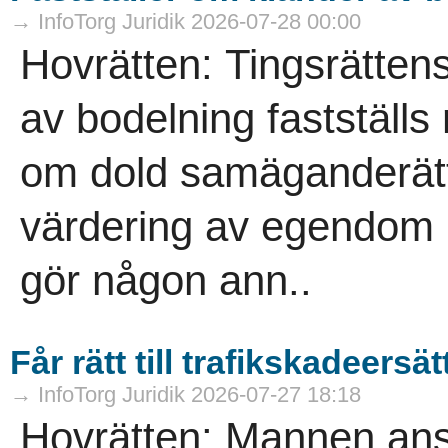
→ InfoTorg Juridik 2026-07-28 00:00
Hovrätten: Tingsrätten
av bodelning fastställs
om dold samäganderätt
värdering av egendom p
gör någon ann..
Får rätt till trafikskadeersä
→ InfoTorg Juridik 2026-07-27 18:18
Hovrätten: Mannen anse