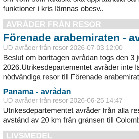
funktioner i kris lämnas obesv..
AVRÅDER FRÅN RESOR
Förenade arabemiraten - a
UD avråder från resor 2026-07-03 12:00
Beslut om borttagen avrådan togs den 3 ju
2026.Utrikesdepartementet avråder inte lä
nödvändiga resor till Förenade arabemirat
Panama - avrådan
UD avråder från resor 2026-06-25 14:47
Utrikesdepartementet avråder från alla re
avstånd av 20 km från gränsen till Colomb
LIVSMEDEL