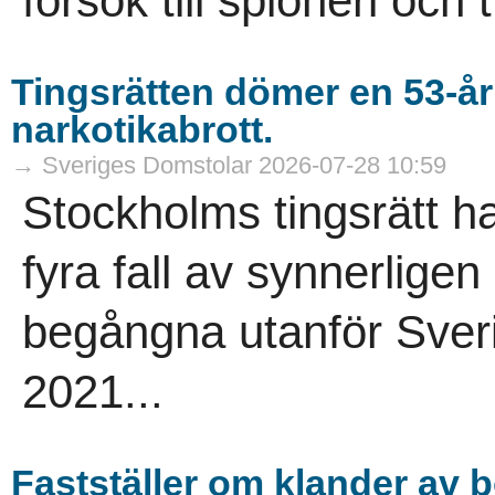
försök till spioneri och 
Tingsrätten dömer en 53-år
narkotikabrott.
→ Sveriges Domstolar 2026-07-28 10:59
Stockholms tingsrätt h
fyra fall av synnerligen
begångna utanför Sver
2021...
Fastställer om klander av 