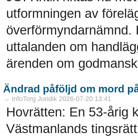
utformningen av föreläg
överförmyndarnämnd. I
uttalanden om handläg
ärenden om godmanskap
Ändrad påföljd om mord 
→ InfoTorg Juridik 2026-07-20 13:41
Hovrätten: En 53-årig 
Västmanlands tingsrätt 