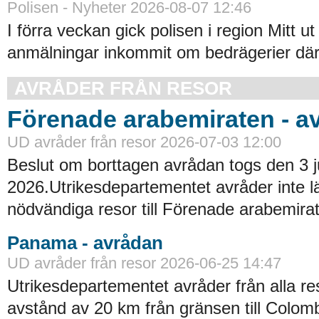
Polisen - Nyheter 2026-08-07 12:46
I förra veckan gick polisen i region Mitt ut
anmälningar inkommit om bedrägerier där
AVRÅDER FRÅN RESOR
Förenade arabemiraten - a
UD avråder från resor 2026-07-03 12:00
Beslut om borttagen avrådan togs den 3 ju
2026.Utrikesdepartementet avråder inte lä
nödvändiga resor till Förenade arabemirat
Panama - avrådan
UD avråder från resor 2026-06-25 14:47
Utrikesdepartementet avråder från alla re
avstånd av 20 km från gränsen till Colomb