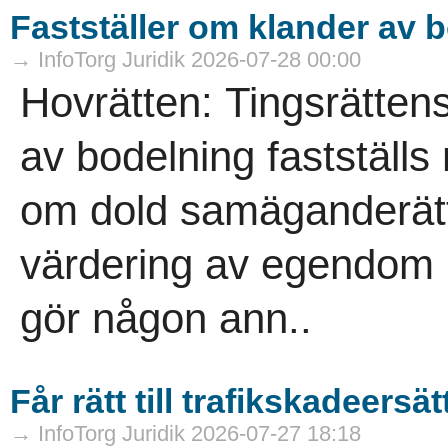
Fastställer om klander av 
→ InfoTorg Juridik 2026-07-28 00:00
Hovrätten: Tingsrätten
av bodelning fastställs
om dold samäganderätt
värdering av egendom p
gör någon ann..
Får rätt till trafikskadeersä
→ InfoTorg Juridik 2026-07-27 18:18