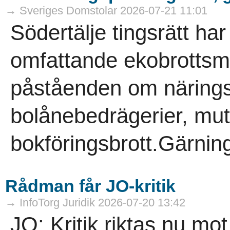
→ Sveriges Domstolar 2026-07-21 11:01
Södertälje tingsrätt ha
omfattande ekobrottsmå
påståenden om närings
bolånebedrägerier, mut
bokföringsbrott.Gärni
Rådman får JO-kritik
→ InfoTorg Juridik 2026-07-20 13:42
JO: Kritik riktas nu mo