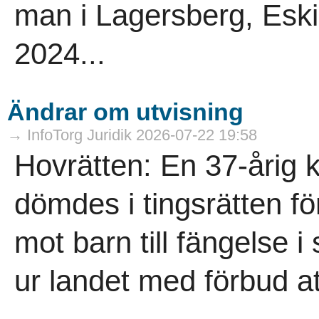
man i Lagersberg, Eskil
2024...
Ändrar om utvisning
→ InfoTorg Juridik 2026-07-22 19:58
Hovrätten: En 37-årig 
dömdes i tingsrätten för
mot barn till fängelse i 
ur landet med förbud att