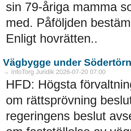
sin 79-åriga mamma s
med. Påföljden bestämde
Enligt hovrätten..
Vägbygge under Södertörn f
→ InfoTorg Juridik 2026-07-20 07:00
HFD: Högsta förvaltnin
om rättsprövning beslut
regeringens beslut avs