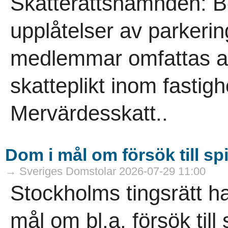
Skatterättsnämnden: B
upplåtelser av parkering
medlemmar omfattas av
skatteplikt inom fasti
Mervärdesskatt..
Dom i mål om försök till sp
→ Sveriges Domstolar 2026-07-29 11:00
Stockholms tingsrätt h
mål om bl.a. försök til