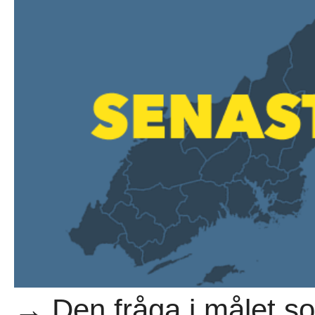
→ Den fråga i målet som