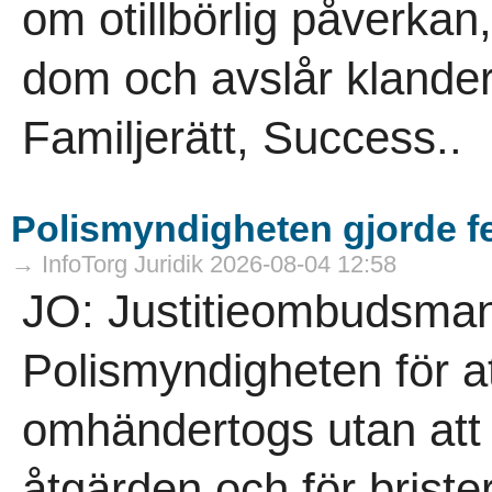
om otillbörlig påverkan,
dom och avslår klander
Familjerätt, Success..
Polismyndigheten gjorde f
→ InfoTorg Juridik 2026-08-04 12:58
JO: Justitieombudsmann
Polismyndigheten för a
omhändertogs utan att 
åtgärden och för brist