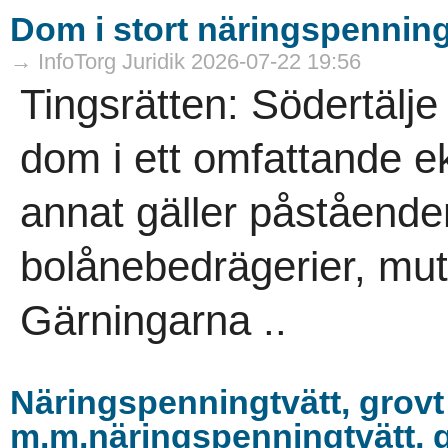
Dom i stort näringspennin
→ InfoTorg Juridik 2026-07-22 19:56
Tingsrätten: Södertälje
dom i ett omfattande 
annat gäller påstående
bolånebedrägerier, mutb
Gärningarna ..
Näringspenningtvätt, grovt
m.m.näringspenningtvätt, g