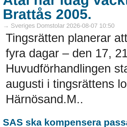
Brattås 2005.
→ Sveriges Domstolar 2026-08-07 10:50
Tingsrätten planerar at
fyra dagar – den 17, 2
Huvudförhandlingen sta
augusti i tingsrättens l
Härnösand.M..
SAS ska kompensera pass