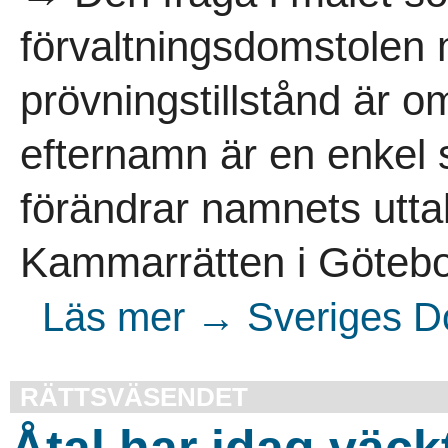
förvaltningsdomstolen
prövningstillstånd är o
efternamn är en enkel 
förändrar namnets uttal
Kammarrätten i Götebor
Läs mer → Sveriges Do
RÄTTSVÄSENDET
Åtal har idag väck