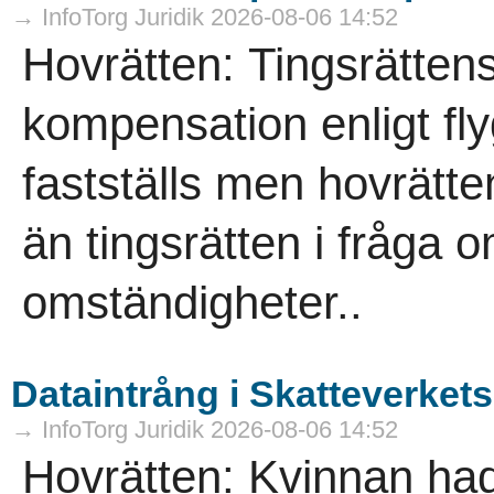
→ InfoTorg Juridik 2026-08-06 14:52
Hovrätten: Tingsrätten
kompensation enligt fl
fastställs men hovrät
än tingsrätten i fråga 
omständigheter..
Dataintrång i Skatteverket
→ InfoTorg Juridik 2026-08-06 14:52
Hovrätten: Kvinnan had