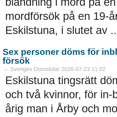
blandning i mord på en
mordförsök på en 19-år
Eskilstuna, i slutet av ..
Sex personer döms för inb
försök
→ Sveriges Domstolar 2026-07-23 11:02
Eskilstuna tingsrätt d
och två kvinnor, för in
årig man i Årby och mo