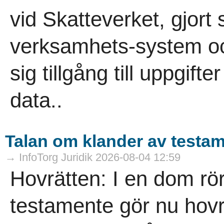
vid Skatteverket, gjort
verksamhets-system oc
sig tillgång till uppgif
data..
Talan om klander av testa
→ InfoTorg Juridik 2026-08-04 12:59
Hovrätten: I en dom rö
testamente gör nu hovrä