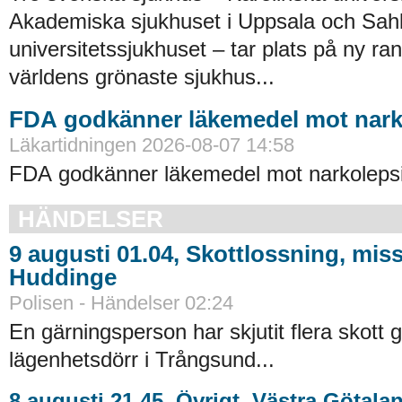
Akademiska sjukhuset i Uppsala och Sah
universitetssjukhuset – tar plats på ny ra
världens grönaste sjukhus...
FDA godkänner läkemedel mot nark
Läkartidningen 2026-08-07 14:58
FDA godkänner läkemedel mot narkolepsi
HÄNDELSER
9 augusti 01.04, Skottlossning, miss
Huddinge
Polisen - Händelser 02:24
En gärningsperson har skjutit flera skott
lägenhetsdörr i Trångsund...
8 augusti 21.45, Övrigt, Västra Götala