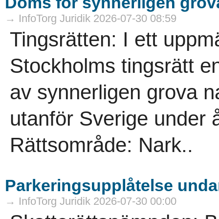
Döms för synnerligen grova
→ InfoTorg Juridik 2026-07-30 08:59
Tingsrätten: I ett up
Stockholms tingsrätt en
av synnerligen grova n
utanför Sverige under 
Rättsområde: Nark..
Parkeringsupplåtelse undan
→ InfoTorg Juridik 2026-07-30 00:00