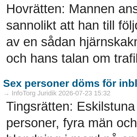
Hovrätten: Mannen anse
sannolikt att han till fö
av en sådan hjärnskakni
och hans talan om trafi
Sex personer döms för inb
→ InfoTorg Juridik 2026-07-23 15:32
Tingsrätten: Eskilstuna
personer, fyra män och 