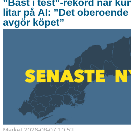
”Bäst i test”-rekord när ku
litar på AI: ”Det oberoende 
avgör köpet”
Market 2026-08-07 10:53