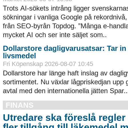
Trots AI-sökets intrång ligger svenskarnas 
sökningar i vanliga Google på rekordnivå,
från SEO-byrån Topdog. ”Många e-handlar
mycket AI och ser inte säljet som..
Dollarstore dagligvarusatsar: Tar in
livsmedel
Fri Köpenskap 2026-08-07 10:45
Dollarstore har länge haft inslag av daglig
sortimentet. Nu växlar lågpriskedjan upp 
avtal med den internationella jätten Spar..
FINANS
Utredare ska föreslå regler 
fler tillgång till läkemedel 