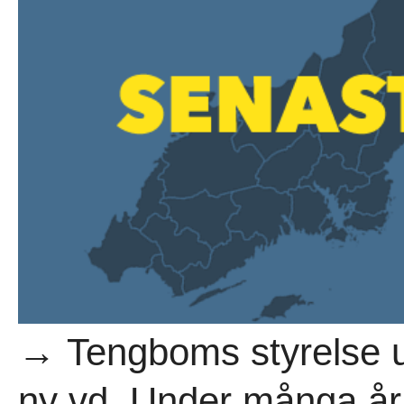
→ Tengboms styrelse u
ny vd. Under många år