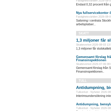
Fastighetsvärlden 2026-08-0
Endast 0,32 procent från g
Nya fullservicekontor 
Fastighetsvärlden 2026-08-0
Satsning i centrala Stock
arbetsplatser...
SKATT
1,3 miljoner får 
Skatteverket 2026-08-03 13:
1,3 miljoner får slutskatte
Gemensamt förslag frå
Finansinspektionen
Skatteverket 2026-07-06 08:
Gemensamt förslag från S
Finansinspektionen..
TULL
Antidumpning, bi
Tullverket - Nyheter 2026-08
Interimsundersökning inle
Antidumpning, bensyla
Tullverket - Nyheter 2026-08