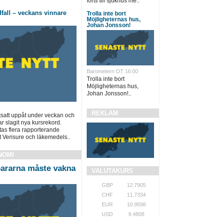
förts till sjukhus me..
fall – veckans vinnare
Trolla inte bort
Möjligheternas hus,
Johan Jonsson!
Barometern OT 16:00
Trolla inte bort
Möjligheternas hus,
Johan Jonsson!..
REKLAM
tsatt uppåt under veckan och
r slagit nya kursrekord.
tas flera rapporterande
 Verisure och läkemedels..
NOMI
ararna måste vakna
VALUTAKURS
GBP
12.7905
CHF
11.7334
EUR
10.9598
USD
9.4808