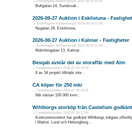
→ Kronofogden Auktionstorget 2026-08-05 01:00
Bultgatan 14, Sundsvall...
2026-08-27 Auktion i Eskilstuna - Fa
→ Kronofogden Auktionstorget 2026-08-03 01:00
Nygatan 28, Eskilstuna..
2026-08-27 Auktion i Kalmar - Fastigheter
→ Kronofogden Auktionstorget 2026-08-03 01:00
Malmbrogatan 13, Kalmar..
Besqab avstår del av storaffär med Alm
→ Fastighetsvärlden 2026-07-29 18:09
8 av 34 projekt tillträds inte...
CA köper för 250 mkr
→ Fastighetsvärlden 2026-07-29 18:02
Når nästan 100 000 kvm...
Wihlborgs storköp från Castellum godkän
→ Fastighetsvärlden 2026-07-29 17:55
Konkurrensverket har godkänt Wihlborgs tidigare offentli
i Malmö, Lund och Helsingborg...