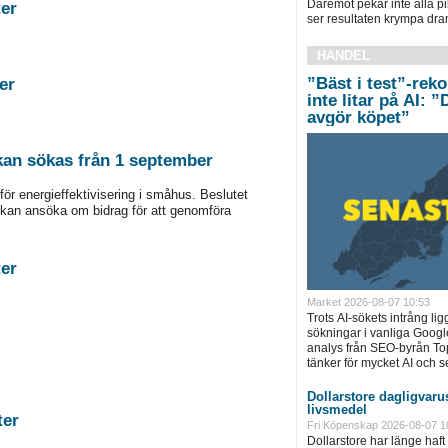
Däremot pekar inte alla pi
stigheter
ser resultaten krympa dram
HANDEL
”Bäst i test”-rek
tigheter
inte litar på AI: 
avgör köpet”
 kan sökas från 1 september
för energieffektivisering i småhus. Beslutet
kan ansöka om bidrag för att genomföra
stigheter
Market 2026-08-07 10:53
Trots AI-sökets intrång lig
sökningar i vanliga Googl
analys från SEO-byrån T
tänker för mycket AI och se
Dollarstore dagligvarus
livsmedel
astigheter
Fri Köpenskap 2026-08-07 1
Dollarstore har länge haft 