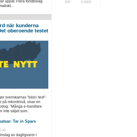
lar uppåt. Flera fondbolag
IDR
0.0005
atiskt...
ord när kunderna
”Det oberoende testet
ger svenskarnas ”bäst i test”-
e på rekordnivå, visar en
opdog. ”Många e-handlare
r inte säljet som..
atsar: Tar in Spars
0:45
inslag av dagligvaror i