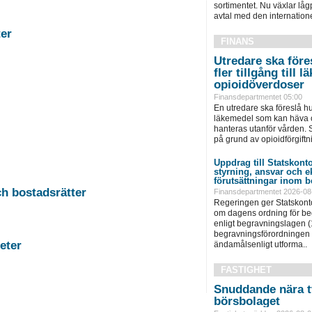
sortimentet. Nu växlar låg
avtal med den internationel
stigheter
FINANS
Utredare ska föres
fler tillgång till
opioidöverdoser
Finansdepartmentet 05:00
En utredare ska föreslå hu
läkemedel som kan häva o
hanteras utanför vården. S
på grund av opioidförgiftni
Uppdrag till Statskonto
styrning, ansvar och 
förutsättningar inom b
-11 Auktion i Falun - Fastigheter och bostadsrätter
Finansdepartmentet 2026-08
Regeringen ger Statskonto
om dagens ordning för b
enligt begravningslagen 
begravningsförordningen 
rg - Fastigheter
ändamålsenligt utforma..
FASTIGHET
Snuddande nära t
börsbolaget