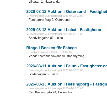
Lillgatan 1, Haparanda...
2026-08-12 Auktion i Östersund - Fa
→ Kronofogden Auktionstorget 2026-07-22 01:00
Forskarens Väg 9, Östersund...
2026-08-12 Auktion i Luleå - Fastigheter
→ Kronofogden Auktionstorget 2026-07-22 01:00
Sandviksgatan 81, Luleå...
Bingo i Bocken för Fabege
→ Fastighetsvärlden 2026-07-20 09:14
Vänder hotande vakans till storuthyrning...
2026-08
→ Kronofogden Auktionstorget 2026-07-20 01:00
Soldatvägen 5, Falun..
2026-08-13 Auktion i Helsingbo
→ Kronofogden Auktionstorget 2026-07-20 01:00
Carl Krooks gata 24, Helsingborg..