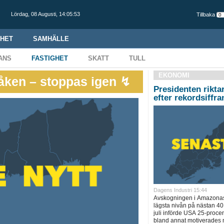
Lördag,
08 Augusti
,
14:05:54
Tillbaka
HET
SAMHÄLLE
ANS
FASTIGHET
SKATT
TULL
EKONOMI
kåken – stoppas igen ↯
Presidenten rikta
efter rekordsiffra
Dagens Industri 15:44
Avskogningen i Amazonas se
lägsta nivån på nästan 40 
juli införde USA 25-procen
bland annat motiverades m