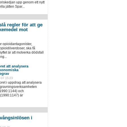
priskedjan upp genom ett nytt
la jätten Spar...
lå regler för att ge
 läkemedel mot
r opioidantagonister,
pioidöverdoser, ska få
yftet är att motverka dödsfall
ng...
ret att analysera
ekonomiska
egrav
-07 15:23
ret i uppdrag att analysera
egravningsverksamheten
(1990:1144) och
(1990:1147) är
vångsinlösen i