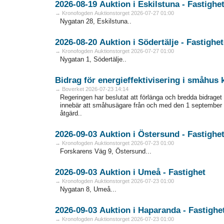
2026-08-19 Auktion i Eskilstuna - Fa
→ Kronofogden Auktionstorget 2026-07-27 01:00
Nygatan 28, Eskilstuna..
2026-08-20 Auktion i Södertälje - Fas
→ Kronofogden Auktionstorget 2026-07-27 01:00
Nygatan 1, Södertälje..
Bidrag för energieffektivisering i småhus
→ Boverket 2026-07-23 14:14
Regeringen har beslutat att förlänga och bredda bidraget 
innebär att småhusägare från och med den 1 september 
åtgärd..
2026-09-03 Auktion i Östersund - Fa
→ Kronofogden Auktionstorget 2026-07-23 01:00
Forskarens Väg 9, Östersund...
2026-09-03 Auktion i Umeå - Fastighet
→ Kronofogden Auktionstorget 2026-07-23 01:00
Nygatan 8, Umeå...
2026-09-03 Auktion i Haparanda - F
→ Kronofogden Auktionstorget 2026-07-23 01:00