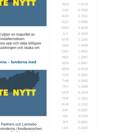
SGD
7.4179
CAD
6.7960
AUD
6.7001
NZD
5.5880
AWG
5.2635
ILS
3.1604
t väljer en majoritet av
ondalternativen.
MYR
2.3180
a upp och välja billigare
DKK
1.4658
vkastningen och skaka om
CNY
1.4052
HKD
1.2087
erna – fonderna med
NOK
0.9967
MXN
0.5533
CUP
0.3682
THB
0.2882
TRY
0.1988
DOP
0.1629
PHP
0.1562
RUB
0.1152
INR
0.0997
ISK
0.0769
JPY
0.0601
 Partners och Lannebo
LKR
0.0283
 vinsterna i fondbranschen.