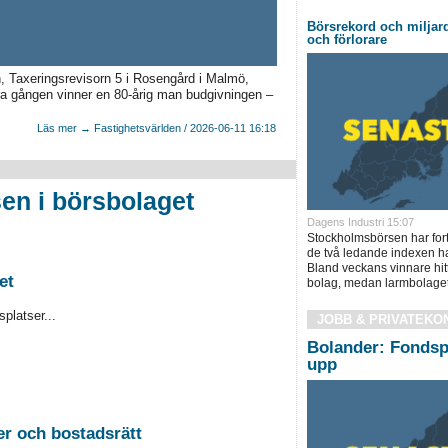
Börsrekord och miljard
och förlorare
 Taxeringsrevisorn 5 i Rosengård i Malmö,
a gången vinner en 80-årig man budgivningen –
Läs mer → Fastighetsvärlden / 2026-06-11 16:18
en i börsbolaget
Dagens Industri 15:07
Stockholmsbörsen har for
de två ledande indexen ha
Bland veckans vinnare hit
et
bolag, medan larmbolaget
platser...
JOBB & PRIVATEKO
Bolander: Fondsp
upp
2026-08-26 Auktion i Sundsvall - Fastigheter och bostadsrätt