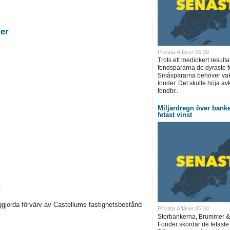
stigheter
Privata Affärer 05:30
Trots ett mediokert resulta
fondspararna de dyraste f
Småspararna behöver vakn
fonder. Det skulle höja a
fondbr..
Miljardregn över bank
fetast vinst
t
ggjorda förvärv av Castellums fastighetsbestånd
Privata Affärer 05:30
Storbankerna, Brummer &
Fonder skördar de fetaste