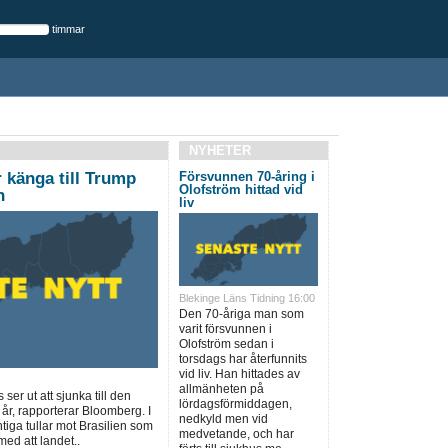
timmar
NYHETER
r känga till Trump
Försvunnen 70-åring i
Olofström hittad vid
n
liv
Blekinge Läns Tidning 16:00
Den 70-åriga man som
varit försvunnen i
Olofström sedan i
torsdags har återfunnits
vid liv. Han hittades av
allmänheten på
r ut att sjunka till den
lördagsförmiddagen,
år, rapporterar Bloomberg. I
nedkyld men vid
tiga tullar mot Brasilien som
medvetande, och har
ed att landet..