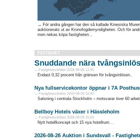
→ För andra gången har den så kallade Kinesiska Muren,
auktionerats ut av Kronofogdemyndigheten. Och för andr
men nekas köpa fastigheten...
FASTIGHET
Snuddande nära tvångsinlös
→ Fastighetsvärlden 2026-08-06 12:45
Endast 0,32 procent från gränsen för tvångsinlösen..
Nya fullservicekontor öppnar i 7A Posthus
→ Fastighetsvärlden 2026-08-06 10:42
Satsning i centrala Stockholm – motsvarar över 60 arbets
Bellboy Hotels växer i Hässleholm
→ Fastighetsvärlden 2026-08-05 15:24
Nytt hotellkoncept och 15 nya hotellrum...