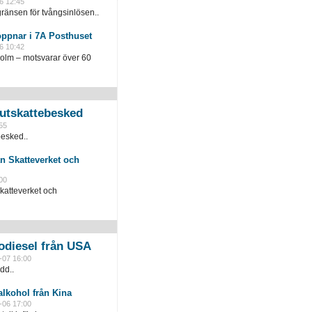
6 12:45
ränsen för tvångsinlösen..
öppnar i 7A Posthuset
6 10:42
holm – motsvarar över 60
slutskattebesked
55
besked..
n Skatteverket och
00
katteverket och
odiesel från USA
-07 16:00
dd..
lkohol från Kina
-06 17:00