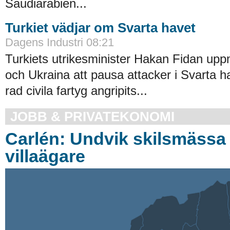
Saudiarabien...
Turkiet vädjar om Svarta havet
Dagens Industri 08:21
Turkiets utrikesminister Hakan Fidan up
och Ukraina att pausa attacker i Svarta ha
rad civila fartyg angripits...
JOBB & PRIVATEKONOMI
Carlén: Undvik skilsmässa 
villaägare