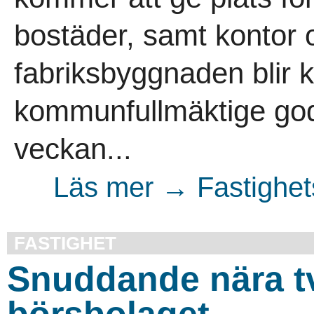
bostäder, samt kontor 
fabriksbyggnaden blir kv
kommunfullmäktige godk
veckan...
Läs mer → Fastighet
FASTIGHET
Snuddande nära t
börsbolaget