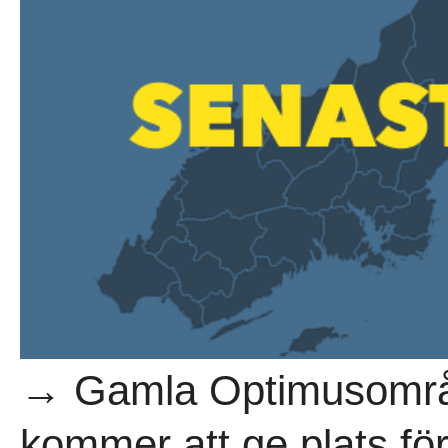
→ Gamla Optimusområd
kommer att ge plats fö