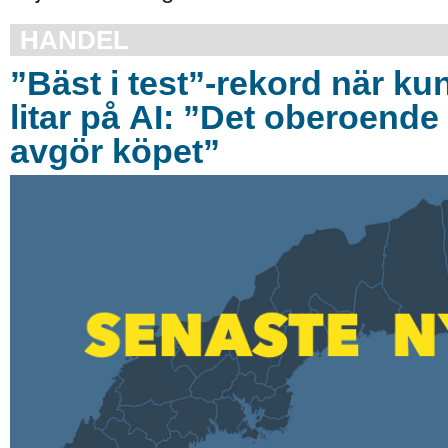
HANDEL
”Bäst i test”-rekord när ku
litar på AI: ”Det oberoende 
avgör köpet”