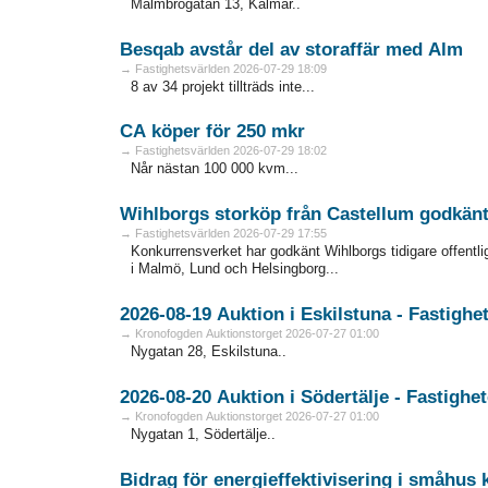
Malmbrogatan 13, Kalmar..
Besqab avstår del av storaffär med Alm
→ Fastighetsvärlden 2026-07-29 18:09
8 av 34 projekt tillträds inte...
CA köper för 250 mkr
→ Fastighetsvärlden 2026-07-29 18:02
Når nästan 100 000 kvm...
Wihlborgs storköp från Castellum godkän
→ Fastighetsvärlden 2026-07-29 17:55
Konkurrensverket har godkänt Wihlborgs tidigare offentli
i Malmö, Lund och Helsingborg...
2026-08-19 Auktion i Eskilstuna - Fa
→ Kronofogden Auktionstorget 2026-07-27 01:00
Nygatan 28, Eskilstuna..
2026-08-20 Auktion i Södertälje - Fas
→ Kronofogden Auktionstorget 2026-07-27 01:00
Nygatan 1, Södertälje..
Bidrag för energieffektivisering i småhus