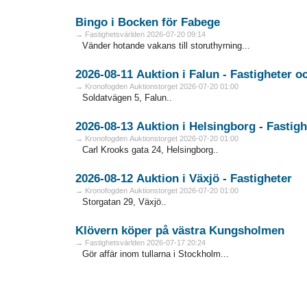
Bingo i Bocken för Fabege
→ Fastighetsvärlden 2026-07-20 09:14
Vänder hotande vakans till storuthyrning...
2026-08
→ Kronofogden Auktionstorget 2026-07-20 01:00
Soldatvägen 5, Falun..
2026-08-13 Auktion i Helsingbo
→ Kronofogden Auktionstorget 2026-07-20 01:00
Carl Krooks gata 24, Helsingborg..
2026-08-12 Auktion i Växjö - Fastigheter
→ Kronofogden Auktionstorget 2026-07-20 01:00
Storgatan 29, Växjö..
Klövern köper på västra Kungsholmen
→ Fastighetsvärlden 2026-07-17 20:24
Gör affär inom tullarna i Stockholm...