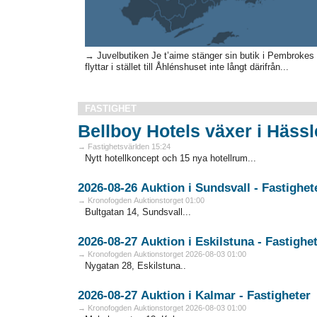
→ Juvelbutiken Je t’aime stänger sin butik i Pembroke
flyttar i stället till Åhlénshuset inte långt därifrån...
FASTIGHET
Bellboy Hotels växer i Häss
→ Fastighetsvärlden 15:24
Nytt hotellkoncept och 15 nya hotellrum...
→ Kronofogden Auktionstorget 01:00
Bultgatan 14, Sundsvall...
2026-08-27 Auktion i Eskilstuna - Fa
→ Kronofogden Auktionstorget 2026-08-03 01:00
Nygatan 28, Eskilstuna..
2026-08-27 Auktion i Kalmar - Fastigheter
→ Kronofogden Auktionstorget 2026-08-03 01:00