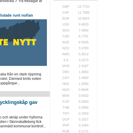
arsvecka ✓”På fredagar är
GBP
12.7710
CHF
11.7589
utade runt nollan
EUR
10.9603
USD
9.4833
SGD
7.4050
CAD
6.7701
AUD
6.6926
NZD
5.5783
AWG
5.2612
ILS
3.1573
MYR
2.3187
DKK
1.4660
baka från en stark öppning
CNY
1.4050
ecket. Därmed bröts sviten
uppgångar...
HKD
1.2090
NOK
0.9948
MXN
0.5502
kycklingskåp gav
CUP
0.3683
THB
0.2869
TRY
0.1993
p och skräp under hyllorna
DOP
0.1627
llen i Skinnskatteberg fick
PHP
0.1564
 oanmäld kommunal kontroll...
RUB
0.1171