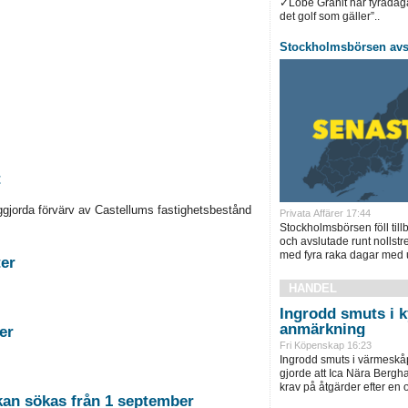
✓Löbe Granit har fyradag
det golf som gäller”..
Stockholmsbörsen avsl
t
ggjorda förvärv av Castellums fastighetsbestånd
Privata Affärer 17:44
Stockholmsbörsen föll till
och avslutade runt nollstr
med fyra raka dagar med 
stigheter
HANDEL
Ingrodd smuts i 
anmärkning
tigheter
Fri Köpenskap 16:23
Ingrodd smuts i värmeskå
gjorde att Ica Nära Bergha
krav på åtgärder efter en
 kan sökas från 1 september