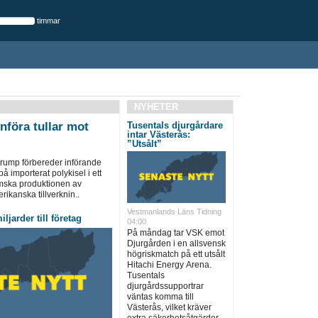
timmar
NYHETER
införa tullar mot
Tusentals djurgårdare
intar Västerås:
”Utsålt”
rump förbereder införande
på importerat polykisel i ett
emska produktionen av
rikanska tillverknin..
Vestmanlands Läns Tidning
ljarder till företag
04:00
På måndag tar VSK emot
Djurgården i en allsvensk
högriskmatch på ett utsålt
Hitachi Energy Arena.
Tusentals
djurgårdssupportrar
väntas komma till
Västerås, vilket kräver
extra säkerhetsåtgärder...