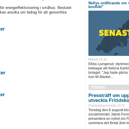
Nellys ordförande om 
konflikt”
för energieffektivisering i småhus. Beslutet
kan ansöka om bidrag för att genomföra
stigheter
Market 15:10
Ebba Ljungerud, styrelseo
beklagar att Helena Karli
astigheter
bolaget. ”Jag hade gärna s
hon till Market...
FINANS
stigheter
Pressträff om upp
utveckla Fritidsko
Finansdepartmentet 15:37
Torsdag den 6 augusti kl
socialminister Jakob Forssm
presentera en nyhet om Fri
summera det första året me