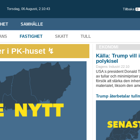
Torsdag,
06 Augusti
,
2:10:44
Tillbaka
HET
SAMHÄLLE
ANS
FASTIGHET
SKATT
TULL
EKONOMI
er i PK-huset ↯
Källa: Trump vill 
polykisel
Dagens Industri 22:10
USA:s president Donald T
av tullar och minimipriser 
försök att stärka den inh
materialet, liksom den ame
Trump återbetalar tullmi