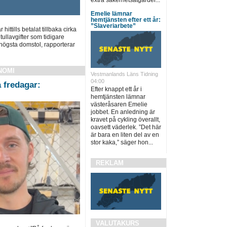
Emelie lämnar
hemtjänsten efter ett år:
”Slaveriarbete”
ittills betalat tillbaka cirka
tullavgifter som tidigare
 högsta domstol, rapporterar
NOMI
Vestmanlands Läns Tidning
04:00
å fredagar:
Efter knappt ett år i
hemtjänsten lämnar
västeråsaren Emelie
jobbet. En anledning är
kravet på cykling överallt,
oavsett väderlek. ”Det här
är bara en liten del av en
stor kaka,” säger hon...
REKLAM
VALUTAKURS