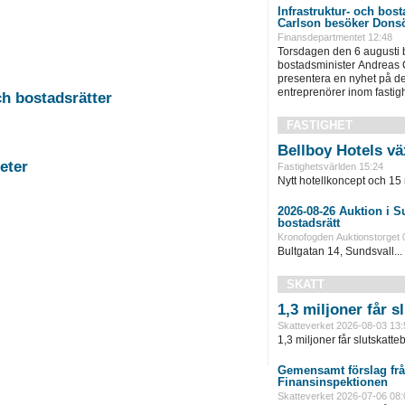
Infrastruktur- och bos
Carlson besöker Dons
Finansdepartmentet 12:48
Torsdagen den 6 augusti b
bostadsminister Andreas C
presentera en nyhet på de
entreprenörer inom fastigh
-11 Auktion i Falun - Fastigheter och bostadsrätter
FASTIGHET
Bellboy Hotels vä
rg - Fastigheter
Fastighetsvärlden 15:24
Nytt hotellkoncept och 15 
2026-08-26 Auktion i Sundsvall - Fastigheter och
bostadsrätt
Kronofogden Auktionstorget 
Bultgatan 14, Sundsvall...
SKATT
1,3 miljoner får 
Skatteverket 2026-08-03 13:
1,3 miljoner får slutskatte
Gemensamt förslag frå
Finansinspektionen
Skatteverket 2026-07-06 08: