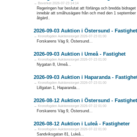
→ Boverket 2026-07-23 14:14
Regeringen har beslutat att förlänga och bredda bidraget 
innebär att småhusägare från och med den 1 september 
åtgärd..
2026-09-03 Auktion i Östersund - Fa
→ Kronofogden Auktionstorget 2026-07-23 01:00
Forskarens Väg 9, Östersund...
2026-09-03 Auktion i Umeå - Fastighet
→ Kronofogden Auktionstorget 2026-07-23 01:00
Nygatan 8, Umeå...
2026-09-03 Auktion i Haparanda - F
→ Kronofogden Auktionstorget 2026-07-23 01:00
Lillgatan 1, Haparanda...
2026-08-12 Auktion i Östersund - Fa
→ Kronofogden Auktionstorget 2026-07-22 01:00
Forskarens Väg 9, Östersund...
2026-08-12 Auktion i Luleå - Fastigheter
→ Kronofogden Auktionstorget 2026-07-22 01:00
Sandviksgatan 81, Luleå...