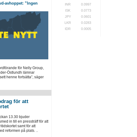
vd-avhoppet: ”Ingen
INR
0.0997
ISK
0.0773
JPY
0.0601
LKR
0.0283
IDR
0.0005
rdförande för Nelly Group,
nder-Östlundh lämnar
ett henne fortsätta”, säger
drag för att
rtet
ockan 13.30 bjuder
ed in till en pressträff för att
tidskortet samt för att
d reformen på plats. ..