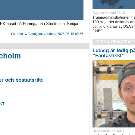
Dagens Industri 22:10
Trumpadministrationen har h
100 miljarder dollar av de 
s PK-huset på Hamngatan i Stockholm. Kedjan
ogiltigförklarats av USA:s
CNBC...
Läs mer → Fastighetsvärlden / 2026-05-15 09:35
JOBB & PRIVATEKO
Ludvig är ledig p
leholm
”Fantastiskt”
2026-08-26 Auktion i Sundsvall - Fastigheter och bostadsrätt
stigheter
Dagensarbetare 04:00