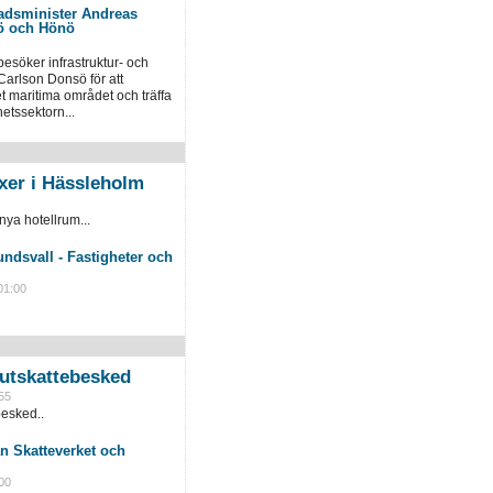
tadsminister Andreas
ö och Hönö
esöker infrastruktur- och
arlson Donsö för att
t maritima området och träffa
etssektorn...
xer i Hässleholm
nya hotellrum...
01:00
slutskattebesked
55
besked..
n Skatteverket och
00