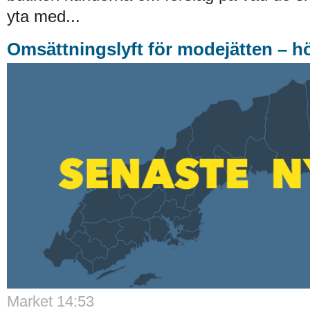
yta med...
Omsättningslyft för modejätten – h
Market 14:53