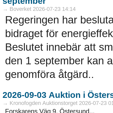
september
→ Boverket 2026-07-23 14:14
Regeringen har besluta
bidraget för energieffek
Beslutet innebär att 
den 1 september kan an
genomföra åtgärd..
→ Kronofogden Auktionstorget 2026-07-23 0
Forskarens Väg 9, Östersund...