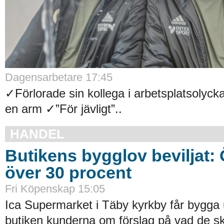
Dagensarbetare 17:45
✓Förlorade sin kollega i arbetsplatsolyck
en arm ✓”För jävligt”..
HANDEL
Butikens bygglov beviljat:
över 30 procent
Fri Köpenskap 15:05
Ica Supermarket i Täby kyrkby får bygga 
butiken kunderna om förslag på vad de ska