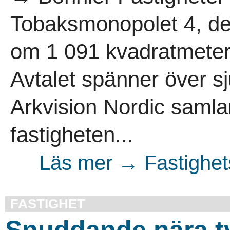
Tobaksmonopolet 4, de
om 1 091 kvadratmeter t
Avtalet spänner över sj
Arkvision Nordic samlar
fastigheten...
Läs mer → Fastighet
FASTIGHET
Snuddande nära t