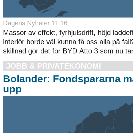
Dagens Nyheter 11:16
Massor av effekt, fyrhjulsdrift, höjd laddef
interiör borde väl kunna få oss alla på fal
skillnad gör det för BYD Atto 3 som nu tar 
JOBB & PRIVATEKONOMI
Bolander: Fondspararna m
upp