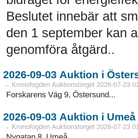
Beslutet innebär att 
den 1 september kan an
genomföra åtgärd..
→ Kronofogden Auktionstorget 2026-07-23 0
Forskarens Väg 9, Östersund...
→ Kronofogden Auktionstorget 2026-07-23 0
Nygatan 8, Umeå...