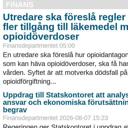
FINANS
Utredare ska föreslå regler 
fler tillgång till läkemedel 
opioidöverdoser
Finansdepartmentet 05:00
En utredare ska föreslå hur opioidantagon
som kan häva opioidöverdoser, ska få han
vården. Syftet är att motverka dödsfall p
opioidförgiftning...
Uppdrag till Statskontoret att analy
ansvar och ekonomiska förutsättni
begrav
Finansdepartmentet 2026-08-07 15:23
Regeringen ger Statskontoret i uppdrag a