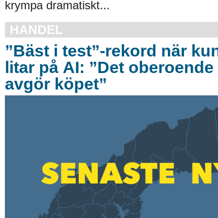
krympa dramatiskt...
HANDEL
”Bäst i test”-rekord när ku
litar på AI: ”Det oberoende 
avgör köpet”