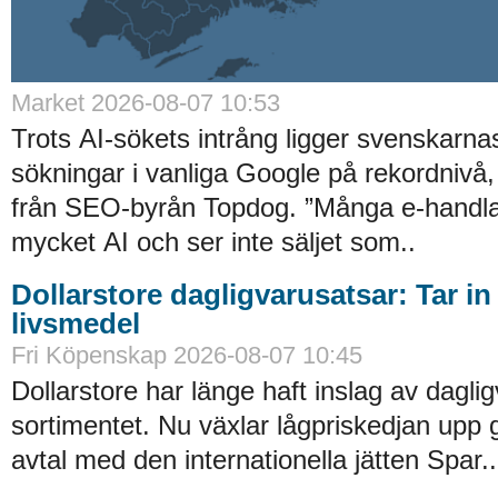
Market 2026-08-07 10:53
Trots AI-sökets intrång ligger svenskarnas 
sökningar i vanliga Google på rekordnivå,
från SEO-byrån Topdog. ”Många e-handlar
mycket AI och ser inte säljet som..
Dollarstore dagligvarusatsar: Tar in
livsmedel
Fri Köpenskap 2026-08-07 10:45
Dollarstore har länge haft inslag av daglig
sortimentet. Nu växlar lågpriskedjan upp 
avtal med den internationella jätten Spar..