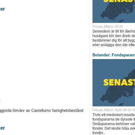
stigheter
Privata Affärer 05:30
Semestern är till för åte
husägare blir den årets st
bestämmer dig för att byg
eller anlägga den där eft
Bolander: Fondsparar
t
Privata Affärer 2026-08-08 0
ggjorda förvärv av Castellums fastighetsbestånd
Trots ett mediokert resulta
fondspararna de dyraste f
Småspararna behöver vakn
stigheter
fonder. Det skulle höja a
fondbr..