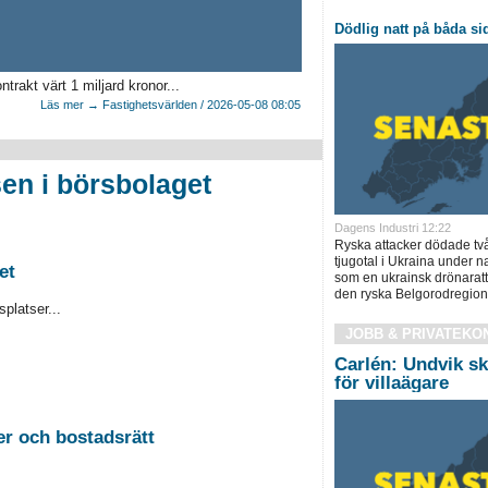
Dödlig natt på båda sid
akt värt 1 miljard kronor...
Läs mer → Fastighetsvärlden / 2026-05-08 08:05
en i börsbolaget
Dagens Industri 12:22
Ryska attacker dödade tv
tjugotal i Ukraina under na
et
som en ukrainsk drönaratt
den ryska Belgorodregione
platser...
JOBB & PRIVATEKO
Carlén: Undvik sk
för villaägare
2026-08-26 Auktion i Sundsvall - Fastigheter och bostadsrätt