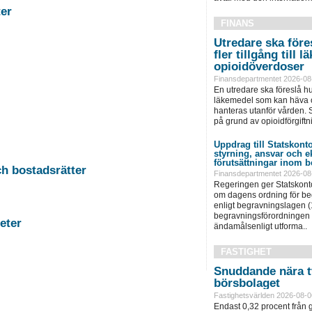
stigheter
FINANS
Utredare ska föres
fler tillgång till
opioidöverdoser
Finansdepartmentet 2026-08
En utredare ska föreslå hu
läkemedel som kan häva o
hanteras utanför vården. S
på grund av opioidförgiftni
Uppdrag till Statskonto
styrning, ansvar och 
förutsättningar inom b
-11 Auktion i Falun - Fastigheter och bostadsrätter
Finansdepartmentet 2026-08
Regeringen ger Statskonto
om dagens ordning för b
enligt begravningslagen 
begravningsförordningen 
rg - Fastigheter
ändamålsenligt utforma..
FASTIGHET
Snuddande nära t
börsbolaget
Fastighetsvärlden 2026-08-0
Endast 0,32 procent från g