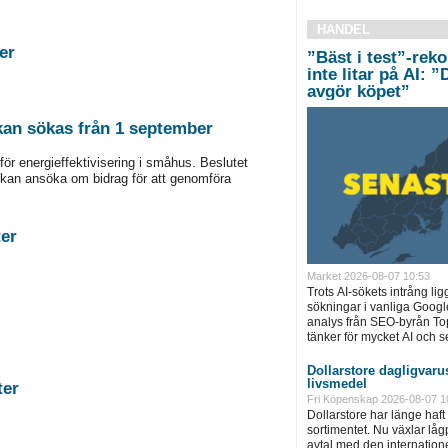
HANDEL
tigheter
”Bäst i test”-rek
inte litar på AI: 
avgör köpet”
 kan sökas från 1 september
för energieffektivisering i småhus. Beslutet
kan ansöka om bidrag för att genomföra
stigheter
Market 2026-08-07 10:53
Trots AI-sökets intrång lig
sökningar i vanliga Googl
analys från SEO-byrån T
tänker för mycket AI och se
Dollarstore dagligvarus
livsmedel
astigheter
Fri Köpenskap 2026-08-07 1
Dollarstore har länge haft 
sortimentet. Nu växlar låg
avtal med den internationel