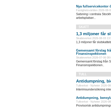
Nya fullservicekontor 
Fastighetsvärlden 2026-08-0
Satsning i centrala Stock
arbetsplatser...
SKATT
1,3 miljoner får 
Skatteverket 2026-08-03 13:
1,3 miljoner får slutskatte
Gemensamt förslag frå
Finansinspektionen
Skatteverket 2026-07-06 08:
Gemensamt förslag från S
Finansinspektionen..
TULL
Antidumpning, bi
Tullverket - Nyheter 2026-08
Interimsundersökning inle
Antidumpning, bensyla
Tullverket - Nyheter 2026-08
Provisorisk antidumpningst