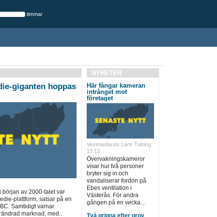
timmar
NYHETER
die-giganten hoppas
Här fångar kameran
intrånget mot
företaget
Vestmanlands Läns Tidning
13:13
Övervakningskameror
visar hur två personer
bryter sig in och
vandaliserar fordon på
Ebes ventilation i
början av 2000-talet var
Västerås. För andra
edie-plattform, satsar på en
gången på en vecka...
BC. Samtidigt varnar
 förändrad marknad, med..
Två gripna efter grov