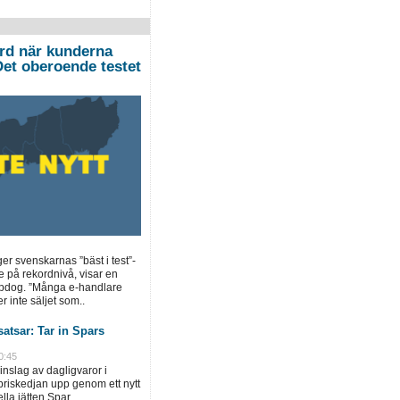
ord när kunderna
”Det oberoende testet
ger svenskarnas ”bäst i test”-
e på rekordnivå, visar en
opdog. ”Många e-handlare
r inte säljet som..
atsar: Tar in Spars
0:45
inslag av dagligvaror i
priskedjan upp genom ett nytt
la jätten Spar...