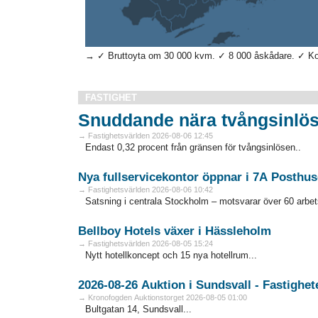
→ ✓ Bruttoyta om 30 000 kvm. ✓ 8 000 åskådare. ✓ Kontr
FASTIGHET
Snuddande nära tvångsinlös
→ Fastighetsvärlden 2026-08-06 12:45
Endast 0,32 procent från gränsen för tvångsinlösen..
Nya fullservicekontor öppnar i 7A Posthus
→ Fastighetsvärlden 2026-08-06 10:42
Satsning i centrala Stockholm – motsvarar över 60 arbets
Bellboy Hotels växer i Hässleholm
→ Fastighetsvärlden 2026-08-05 15:24
Nytt hotellkoncept och 15 nya hotellrum...
→ Kronofogden Auktionstorget 2026-08-05 01:00
Bultgatan 14, Sundsvall...