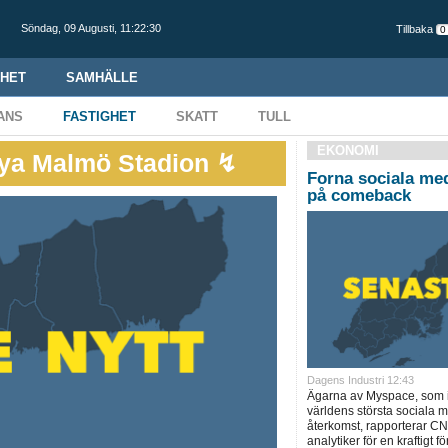
Söndag,
09 Augusti
,
11:22:31
Tillbaka
HET
SAMHÄLLE
ANS
FASTIGHET
SKATT
TULL
EKONOMI
 Nya Malmö Stadion ↯
Forna sociala me
på comeback
Dagens Industri 12:43
Ägarna av Myspace, som i 
världens största sociala m
återkomst, rapporterar CN
analytiker för en kraftigt