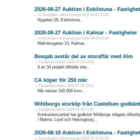
2026-08-27 Auktion i Eskilstuna - Fa
→ Kronofogden Auktionstorget 2026-08-03 01:00
Nygatan 28, Eskilstuna..
2026-08-27 Auktion i Kalmar - Fastigheter
→ Kronofogden Auktionstorget 2026-08-03 01:00
Malmbrogatan 13, Kalmar..
Besqab avstår del av storaffär med Alm
→ Fastighetsvärlden 2026-07-29 18:09
8 av 34 projekt tillträds inte...
CA köper för 250 mkr
→ Fastighetsvärlden 2026-07-29 18:02
Når nästan 100 000 kvm...
Wihlborgs storköp från Castellum godkän
→ Fastighetsvärlden 2026-07-29 17:55
Konkurrensverket har godkänt Wihlborgs tidigare offentli
i Malmö, Lund och Helsingborg...
2026-08-19 Auktion i Eskilstuna - Fa
→ Kronofogden Auktionstorget 2026-07-27 01:00