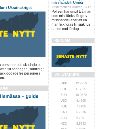
misshandel i Umeå
Västerbottens-Kuriren 13:12
or i Ukrainakriget
Polisen har gripit två män
som misstänks för grov
misshandel efter att en
man fick föras till sjukhus
natten mot lördag...
REKLAM
å personer och skadade ett
tten till söndagen, samtidigt
ack dödade tre personer i
VALUTAKURS
n...
GBP
12.7910
NOMI
CHF
11.7227
EUR
10.9570
ilsmässa – guide
USD
9.4808
SGD
7.4185
CAD
6.7936
AUD
6.7001
NZD
5.5733