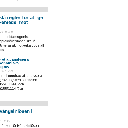
lå regler för att ge
 läkemedel mot
-08 05:00
r opioidantagonister,
pioidöverdoser, ska få
yftet är att motverka dödsfall
ng...
ret att analysera
ekonomiska
egrav
-07 15:23
ret i uppdrag att analysera
egravningsverksamheten
(1990:1144) och
(1990:1147) är
vångsinlösen i
6 12:45
ränsen för tvångsinlösen..