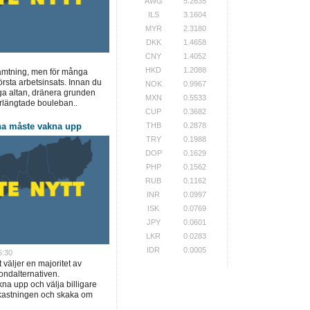
AWG
5.2635
ILS
3.1604
MYR
2.3180
DKK
1.4658
CNY
1.4052
HKD
1.2088
rhämtning, men för många
örsta arbetsinsats. Innan du
NOK
0.9967
ga altan, dränera grunden
MXN
0.5533
erlängtade bouleban..
CUP
0.3682
na måste vakna upp
THB
0.2878
TRY
0.1988
DOP
0.1629
PHP
0.1562
RUB
0.1162
INR
0.0997
ISK
0.0769
JPY
0.0601
LKR
0.0283
IDR
0.0005
5:30
t väljer en majoritet av
ondalternativen.
a upp och välja billigare
vkastningen och skaka om