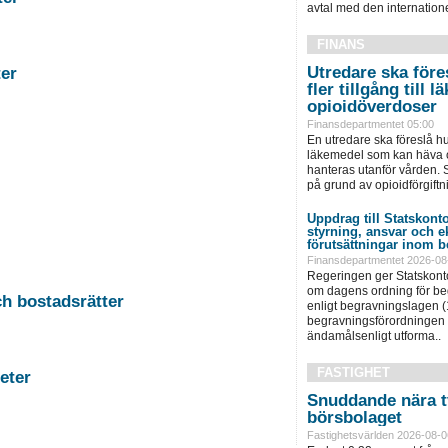
avtal med den internationel
FINANS
Utredare ska föres
stigheter
fler tillgång till
opioidöverdoser
Finansdepartmentet 05:00
En utredare ska föreslå hu
läkemedel som kan häva o
hanteras utanför vården. S
på grund av opioidförgiftni
Uppdrag till Statskonto
styrning, ansvar och 
förutsättningar inom b
Finansdepartmentet 2026-08
Regeringen ger Statskonto
om dagens ordning för b
-11 Auktion i Falun - Fastigheter och bostadsrätter
enligt begravningslagen 
begravningsförordningen 
ändamålsenligt utforma..
FASTIGHET
rg - Fastigheter
Snuddande nära t
börsbolaget
Fastighetsvärlden 2026-08-0