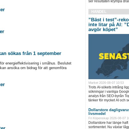
ser resultaten krympa dram
stigheter
HANDEL
”Bäst i test”-rek
inte litar på AI: 
avgör köpet”
tigheter
 kan sökas från 1 september
för energieffektivisering i småhus. Beslutet
kan ansöka om bidrag för att genomföra
Market 2026-08-07 10:53
stigheter
Trots AI-sökets intrång lig
sökningar i vanliga Googl
analys från SEO-byrån T
tänker för mycket AI och se
Dollarstore dagligvarus
livsmedel
Fri Köpenskap 2026-08-07 1
Dollarstore har länge haft 
sortimentet. Nu växlar låg
astigheter