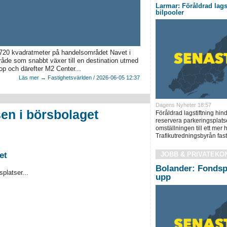
Larmar: Föråldrad lags
bilpooler
720 kvadratmeter på handelsområdet Navet i
råde som snabbt växer till en destination utmed
p och därefter M2 Center...
Läs mer → Fastighetsvärlden / 2026-06-05 12:37
Dagens Nyheter 18:57
en i börsbolaget
Föråldrad lagstiftning hin
reservera parkeringsplatse
omställningen till ett mer 
Trafikutredningsbyrån fast 
et
JOBB & PRIVATEKO
Bolander: Fondsp
platser...
upp