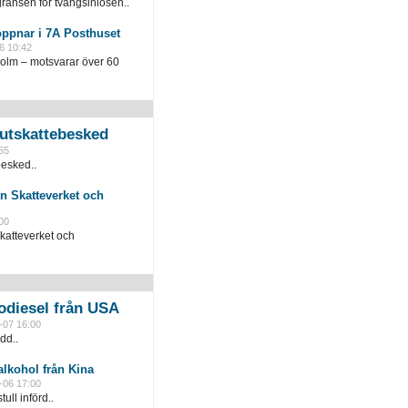
ränsen för tvångsinlösen..
öppnar i 7A Posthuset
6 10:42
holm – motsvarar över 60
slutskattebesked
55
besked..
n Skatteverket och
00
katteverket och
odiesel från USA
-07 16:00
dd..
lkohol från Kina
-06 17:00
ull införd..