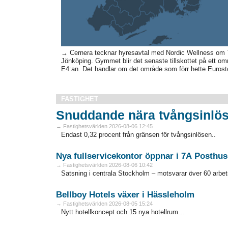
→ Cernera tecknar hyresavtal med Nordic Wellness om 
Jönköping. Gymmet blir det senaste tillskottet på ett om
E4:an. Det handlar om det område som förr hette Eurosto
FASTIGHET
Snuddande nära tvångsinlös
→ Fastighetsvärlden 2026-08-06 12:45
Endast 0,32 procent från gränsen för tvångsinlösen..
Nya fullservicekontor öppnar i 7A Posthus
→ Fastighetsvärlden 2026-08-06 10:42
Satsning i centrala Stockholm – motsvarar över 60 arbets
Bellboy Hotels växer i Hässleholm
→ Fastighetsvärlden 2026-08-05 15:24
Nytt hotellkoncept och 15 nya hotellrum...