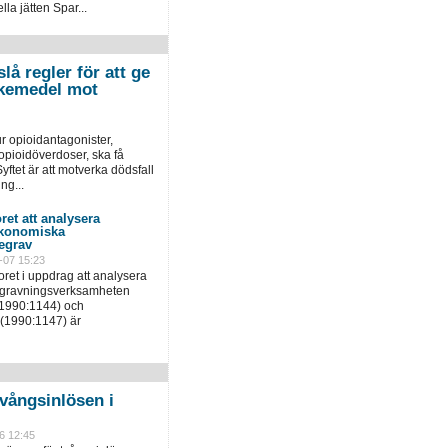
la jätten Spar...
lå regler för att ge
 läkemedel mot
r opioidantagonister,
pioidöverdoser, ska få
yftet är att motverka dödsfall
ng...
ret att analysera
ekonomiska
egrav
-07 15:23
ret i uppdrag att analysera
egravningsverksamheten
(1990:1144) och
(1990:1147) är
vångsinlösen i
6 12:45