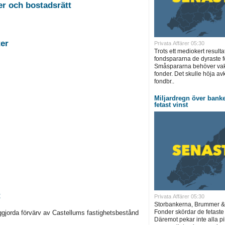
2026-08-26 Auktion i Sundsvall - Fastigheter och bostadsrätt
stigheter
Privata Affärer 05:30
Trots ett mediokert resulta
fondspararna de dyraste f
Småspararna behöver vakn
fonder. Det skulle höja a
fondbr..
Miljardregn över bank
fetast vinst
t
Privata Affärer 05:30
Storbankerna, Brummer &
Fonder skördar de fetaste
ggjorda förvärv av Castellums fastighetsbestånd
Däremot pekar inte alla pi