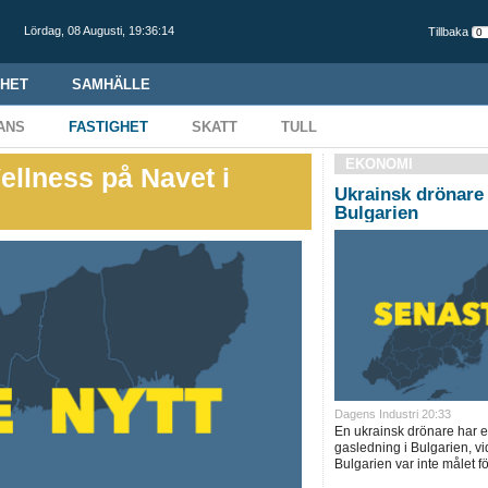
Lördag,
08 Augusti
,
19:36:15
Tillbaka
HET
SAMHÄLLE
ANS
FASTIGHET
SKATT
TULL
EKONOMI
Wellness på Navet i
Ukrainsk drönare 
Bulgarien
Dagens Industri 20:33
En ukrainsk drönare har e
gasledning i Bulgarien, 
Bulgarien var inte målet fö