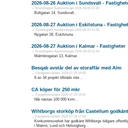
→ Kronofogden Auktionstorget 2026-08-05 01:00
Bultgatan 14, Sundsvall...
2026-08-27 Auktion i Eskilstuna - Fa
→ Kronofogden Auktionstorget 2026-08-03 01:00
Nygatan 28, Eskilstuna..
2026-08-27 Auktion i Kalmar - Fastigheter
→ Kronofogden Auktionstorget 2026-08-03 01:00
Malmbrogatan 13, Kalmar..
Besqab avstår del av storaffär med Alm
→ Fastighetsvärlden 2026-07-29 18:09
8 av 34 projekt tillträds inte...
CA köper för 250 mkr
→ Fastighetsvärlden 2026-07-29 18:02
Når nästan 100 000 kvm...
Wihlborgs storköp från Castellum godkän
→ Fastighetsvärlden 2026-07-29 17:55
Konkurrensverket har godkänt Wihlborgs tidigare offentli
i Malmö, Lund och Helsingborg...