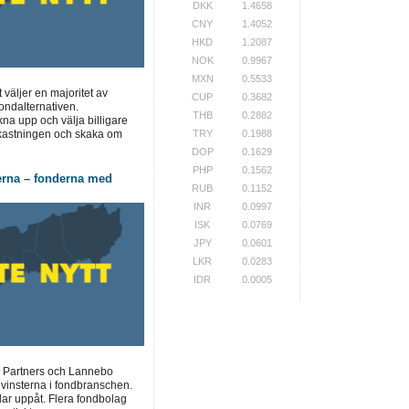
DKK
1.4658
CNY
1.4052
HKD
1.2087
NOK
0.9967
MXN
0.5533
t väljer en majoritet av
CUP
0.3682
ondalternativen.
THB
0.2882
a upp och välja billigare
vkastningen och skaka om
TRY
0.1988
DOP
0.1629
PHP
0.1562
erna – fonderna med
RUB
0.1152
INR
0.0997
ISK
0.0769
JPY
0.0601
LKR
0.0283
IDR
0.0005
 Partners och Lannebo
 vinsterna i fondbranschen.
lar uppåt. Flera fondbolag