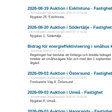
2026-08-19 Auktion i Eskilstuna - Fa
→ Kronofogden Auktionstorget 2026-07-27 01:00
Nygatan 28, Eskilstuna..
2026-08-20 Auktion i Södertälje - Fas
→ Kronofogden Auktionstorget 2026-07-27 01:00
Nygatan 1, Södertälje..
Bidrag för energieffektivisering i småhus
→ Boverket 2026-07-23 14:14
Regeringen har beslutat att förlänga och bredda bidraget 
innebär att småhusägare från och med den 1 september 
åtgärd..
2026-09-03 Auktion i Östersund - Fa
→ Kronofogden Auktionstorget 2026-07-23 01:00
Forskarens Väg 9, Östersund...
2026-09-03 Auktion i Umeå - Fastighet
→ Kronofogden Auktionstorget 2026-07-23 01:00
Nygatan 8, Umeå...
2026-09-03 Auktion i Haparanda - F