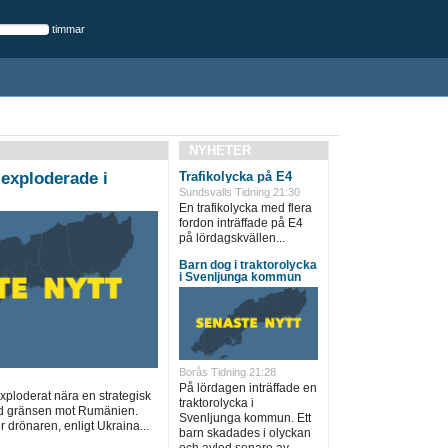
timmar
NYHETER
exploderade i
Trafikolycka på E4
Sundsvalls Tidning 21:30
En trafikolycka med flera
fordon inträffade på E4
på lördagskvällen...
Barn dog i traktorolycka
i Svenljunga kommun
Borås Tidning 21:28
På lördagen inträffade en
xploderat nära en strategisk
traktorolycka i
vid gränsen mot Rumänien.
Svenljunga kommun. Ett
r drönaren, enligt Ukraina...
barn skadades i olyckan
och avled senare av