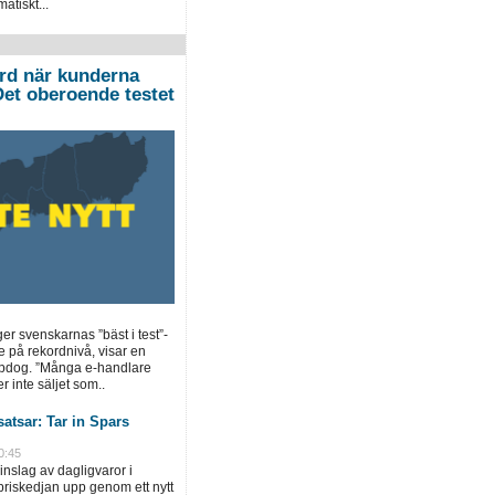
atiskt...
ord när kunderna
”Det oberoende testet
ger svenskarnas ”bäst i test”-
e på rekordnivå, visar en
opdog. ”Många e-handlare
r inte säljet som..
atsar: Tar in Spars
0:45
inslag av dagligvaror i
priskedjan upp genom ett nytt