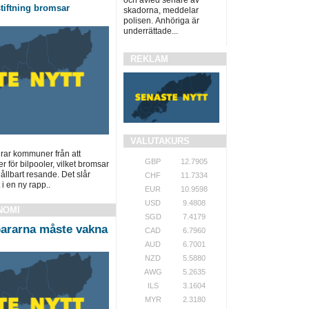
tiftning bromsar
skadorna, meddelar
polisen. Anhöriga är
underrättade...
REKLAM
VALUTAKURS
drar kommuner från att
GBP
12.7905
r för bilpooler, vilket bromsar
hållbart resande. Det slår
CHF
11.7334
i en ny rapp..
EUR
10.9598
USD
9.4808
NOMI
SGD
7.4179
ararna måste vakna
CAD
6.7960
AUD
6.7001
NZD
5.5880
AWG
5.2635
ILS
3.1604
MYR
2.3180