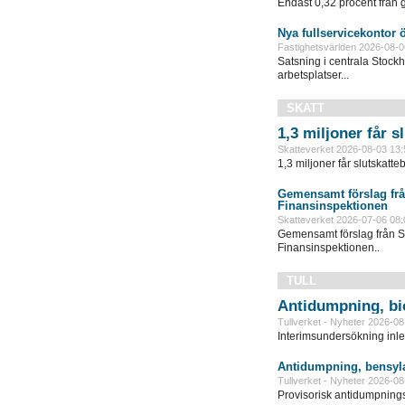
Endast 0,32 procent från g
Nya fullservicekontor 
Fastighetsvärlden 2026-08-0
Satsning i centrala Stock
arbetsplatser...
SKATT
1,3 miljoner får 
Skatteverket 2026-08-03 13:
1,3 miljoner får slutskatte
Gemensamt förslag frå
Finansinspektionen
Skatteverket 2026-07-06 08:
Gemensamt förslag från S
Finansinspektionen..
TULL
Antidumpning, bi
Tullverket - Nyheter 2026-08
Interimsundersökning inle
Antidumpning, bensyla
Tullverket - Nyheter 2026-08
Provisorisk antidumpningst