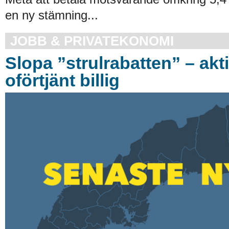
en ny stämning...
JOBB & PRIVATEKONOMI
Slopa ”strulrabatten” – akt
oförtjänt billig