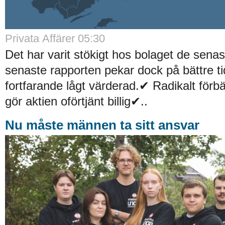
Privata Affärer 05:30
Det har varit stökigt hos bolaget de sena
senaste rapporten pekar dock på bättre ti
fortfarande lågt värderad.✔ Radikalt förb
gör aktien oförtjänt billig✔..
Nu måste männen ta sitt ansvar