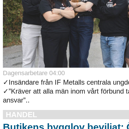
Dagensarbetare 04:00
✓Insändare från IF Metalls centrala un
✓”Kräver att alla män inom vårt förbund t
ansvar”..
HANDEL
Butikens bygglov beviljat: