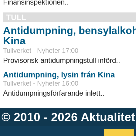
Finansinspektionen..
TULL
Antidumpning, bensylalkoh
Kina
Tullverket - Nyheter 17:00
Provisorisk antidumpningstull införd..
Antidumpning, lysin från Kina
Tullverket - Nyheter 16:00
Antidumpningsförfarande inlett..
© 2010 - 2026
Aktualitet