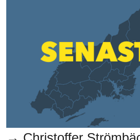
→ Christoffer Strömbäck