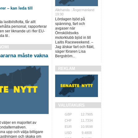
rer – kan leda till
Allehanda - Ångermanland
19:30
Lördagen bjöd på
lastbilsflotta, får allt
spänning, fart och
behålla personal, rapporterar
avgaser när
n ser liknande ut i fler EU-
Örnsköldsviks
a til..
motorklubb bjöd in till
Laitis Raceweekend. –
Jag älskar fart och fläkt,
NOMI
säger föraren Lisa
ararna måste vakna
Bergström...
REKLAM
VALUTAKURS
GBP
12.7905
CHF
11.7334
t väljer en majoritet av
EUR
10.9598
ondalternativen.
a upp och välja billigare
USD
9.4808
vkastningen och skaka om