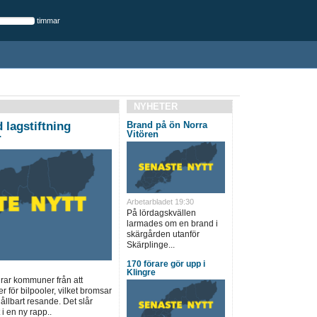
timmar
NYHETER
 lagstiftning
Brand på ön Norra
Vitören
r
Arbetarbladet 19:30
På lördagskvällen
larmades om en brand i
skärgården utanför
Skärplinge...
170 förare gör upp i
Klingre
drar kommuner från att
r för bilpooler, vilket bromsar
hållbart resande. Det slår
i en ny rapp..