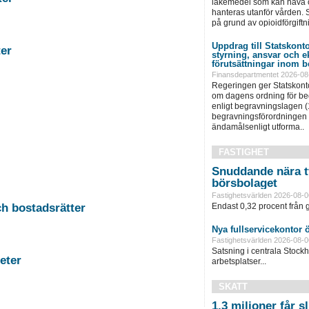
läkemedel som kan häva o
hanteras utanför vården. S
på grund av opioidförgiftni
Uppdrag till Statskonto
stigheter
styrning, ansvar och 
förutsättningar inom b
Finansdepartmentet 2026-08
Regeringen ger Statskonto
om dagens ordning för b
enligt begravningslagen 
begravningsförordningen 
ändamålsenligt utforma..
FASTIGHET
Snuddande nära t
börsbolaget
Fastighetsvärlden 2026-08-0
-11 Auktion i Falun - Fastigheter och bostadsrätter
Endast 0,32 procent från g
Nya fullservicekontor 
Fastighetsvärlden 2026-08-0
Satsning i centrala Stock
rg - Fastigheter
arbetsplatser...
SKATT
1,3 miljoner får 