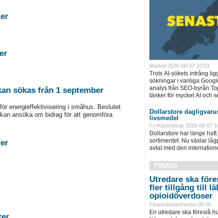
stigheter
tigheter
Market 2026-08-07 10:53
Trots AI-sökets intrång lig
sökningar i vanliga Googl
analys från SEO-byrån T
 kan sökas från 1 september
tänker för mycket AI och se
för energieffektivisering i småhus. Beslutet
Dollarstore dagligvarus
kan ansöka om bidrag för att genomföra
livsmedel
Fri Köpenskap 2026-08-07 1
Dollarstore har länge haft 
sortimentet. Nu växlar låg
stigheter
avtal med den internationel
FINANS
Utredare ska föres
fler tillgång till
opioidöverdoser
Finansdepartmentet 05:00
En utredare ska föreslå hu
astigheter