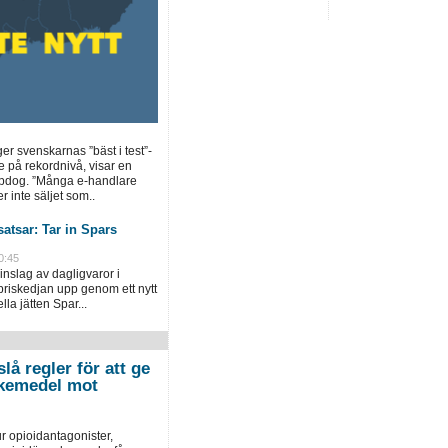
ger svenskarnas ”bäst i test”-
e på rekordnivå, visar en
opdog. ”Många e-handlare
r inte säljet som..
atsar: Tar in Spars
0:45
inslag av dagligvaror i
priskedjan upp genom ett nytt
la jätten Spar...
lå regler för att ge
 läkemedel mot
r opioidantagonister,