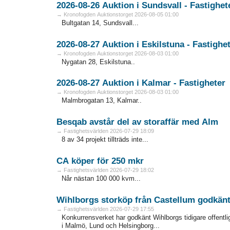
→ Kronofogden Auktionstorget 2026-08-05 01:00
Bultgatan 14, Sundsvall...
2026-08-27 Auktion i Eskilstuna - Fa
→ Kronofogden Auktionstorget 2026-08-03 01:00
Nygatan 28, Eskilstuna..
2026-08-27 Auktion i Kalmar - Fastigheter
→ Kronofogden Auktionstorget 2026-08-03 01:00
Malmbrogatan 13, Kalmar..
Besqab avstår del av storaffär med Alm
→ Fastighetsvärlden 2026-07-29 18:09
8 av 34 projekt tillträds inte...
CA köper för 250 mkr
→ Fastighetsvärlden 2026-07-29 18:02
Når nästan 100 000 kvm...
Wihlborgs storköp från Castellum godkän
→ Fastighetsvärlden 2026-07-29 17:55
Konkurrensverket har godkänt Wihlborgs tidigare offentli
i Malmö, Lund och Helsingborg...