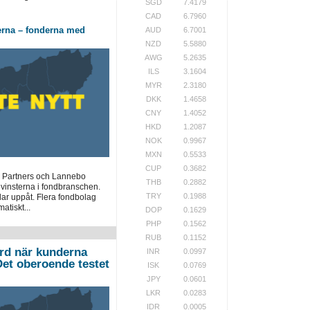
SGD
7.4179
CAD
6.7960
erna – fonderna med
AUD
6.7001
NZD
5.5880
AWG
5.2635
ILS
3.1604
MYR
2.3180
DKK
1.4658
CNY
1.4052
HKD
1.2087
NOK
0.9967
MXN
0.5533
CUP
0.3682
 Partners och Lannebo
THB
0.2882
 vinsterna i fondbranschen.
TRY
0.1988
lar uppåt. Flera fondbolag
atiskt...
DOP
0.1629
PHP
0.1562
RUB
0.1152
ord när kunderna
INR
0.0997
”Det oberoende testet
ISK
0.0769
JPY
0.0601
LKR
0.0283
IDR
0.0005