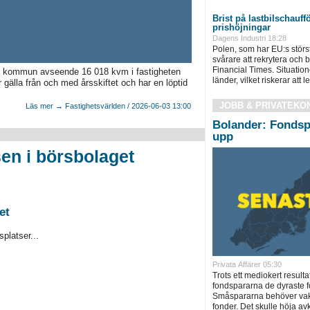
Brist på lastbilschauffö
prishöjningar
Dagens Industri 18:28
Polen, som har EU:s största 
svårare att rekrytera och 
Financial Times. Situatione
le kommun avseende 16 018 kvm i fastigheten
länder, vilket riskerar att led
gälla från och med årsskiftet och har en löptid
JOBB & PRIVATEKO
Läs mer → Fastighetsvärlden / 2026-06-03 13:00
Bolander: Fondsp
upp
en i börsbolaget
et
platser...
Privata Affärer 05:30
Trots ett mediokert resulta
fondspararna de dyraste f
Småspararna behöver vakn
fonder. Det skulle höja a