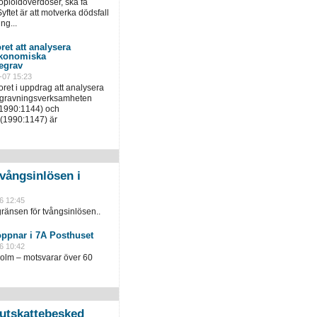
pioidöverdoser, ska få
yftet är att motverka dödsfall
ng...
ret att analysera
ekonomiska
egrav
-07 15:23
ret i uppdrag att analysera
egravningsverksamheten
(1990:1144) och
(1990:1147) är
vångsinlösen i
6 12:45
ränsen för tvångsinlösen..
öppnar i 7A Posthuset
6 10:42
holm – motsvarar över 60
slutskattebesked