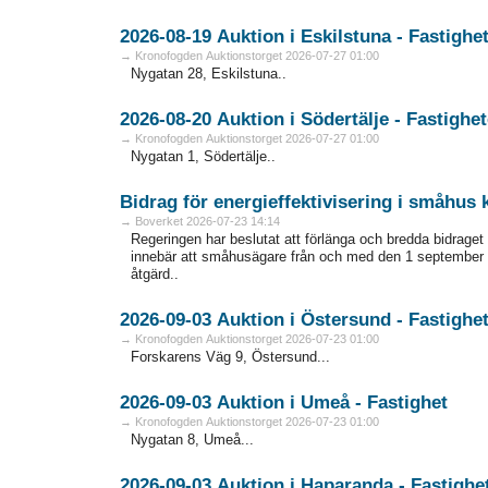
2026-08-19 Auktion i Eskilstuna - Fa
→ Kronofogden Auktionstorget 2026-07-27 01:00
Nygatan 28, Eskilstuna..
2026-08-20 Auktion i Södertälje - Fas
→ Kronofogden Auktionstorget 2026-07-27 01:00
Nygatan 1, Södertälje..
Bidrag för energieffektivisering i småhus
→ Boverket 2026-07-23 14:14
Regeringen har beslutat att förlänga och bredda bidraget 
innebär att småhusägare från och med den 1 september 
åtgärd..
2026-09-03 Auktion i Östersund - Fa
→ Kronofogden Auktionstorget 2026-07-23 01:00
Forskarens Väg 9, Östersund...
2026-09-03 Auktion i Umeå - Fastighet
→ Kronofogden Auktionstorget 2026-07-23 01:00
Nygatan 8, Umeå...
2026-09-03 Auktion i Haparanda - F