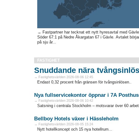
→ Fastpartner har tecknat ett nytt hyresavtal med Gäv
Söder 67:1 på Nedre Åkargatan 67 i Gävle. Avtalet börjar 
på sju år...
FASTIGHET
Snuddande nära tvångsinlös
→ Fastighetsvärlden 2026-08-06 12:45
Endast 0,32 procent från gränsen för tvångsinlösen..
Nya fullservicekontor öppnar i 7A Posthus
→ Fastighetsvärlden 2026-08-06 10:42
Satsning i centrala Stockholm – motsvarar över 60 arbets
Bellboy Hotels växer i Hässleholm
→ Fastighetsvärlden 2026-08-05 15:24
Nytt hotellkoncept och 15 nya hotellrum...