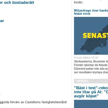
2026-08-26 Auktion i Sundsvall - Fastigheter och bostadsrätt
fondbr..
Miljardregn över bank
fetast vinst
stigheter
Privata Affärer 05:30
Storbankerna, Brummer &
Fonder skördar de fetaste
Däremot pekar inte alla pi
ser resultaten krympa dram
HANDEL
”Bäst i test”-rek
inte litar på AI: 
t
avgör köpet”
ggjorda förvärv av Castellums fastighetsbestånd