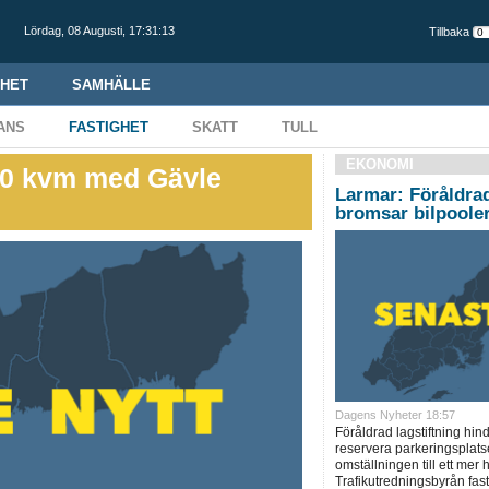
Lördag,
08 Augusti
,
17:31:14
Tillbaka
HET
SAMHÄLLE
ANS
FASTIGHET
SKATT
TULL
EKONOMI
000 kvm med Gävle
Larmar: Föråldrad
bromsar bilpoole
Dagens Nyheter 18:57
Föråldrad lagstiftning hin
reservera parkeringsplatse
omställningen till ett mer 
Trafikutredningsbyrån fast 