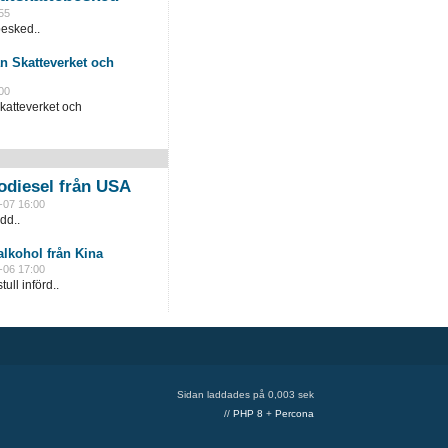
55
besked..
n Skatteverket och
00
katteverket och
odiesel från USA
-07 16:00
dd..
lkohol från Kina
-06 17:00
ull införd..
Sidan laddades på 0,003 sek
//
PHP 8
+
Percona