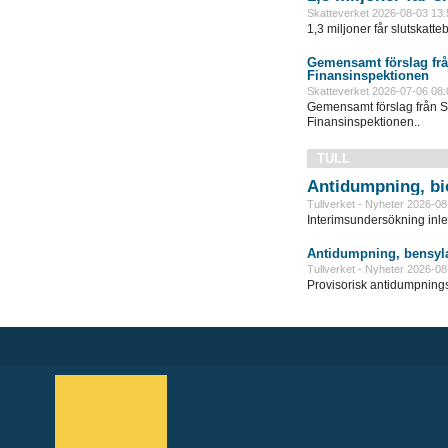
Skatteverket 2026-08-03 13:
1,3 miljoner får slutskatte
Gemensamt förslag frå
Finansinspektionen
Skatteverket 2026-07-06 08:
Gemensamt förslag från S
Finansinspektionen..
TULL
Antidumpning, bi
Tullverket - Nyheter 2026-08
Interimsundersökning inle
Antidumpning, bensyla
Tullverket - Nyheter 2026-08
Provisorisk antidumpningst