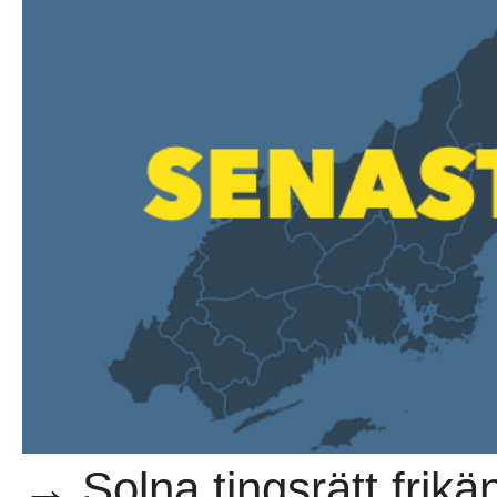
→ Solna tingsrätt frik