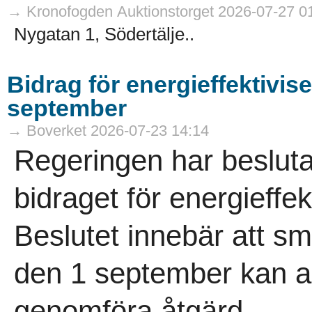
→ Kronofogden Auktionstorget 2026-07-27 0
Nygatan 1, Södertälje..
Bidrag för energieffektivis
september
→ Boverket 2026-07-23 14:14
Regeringen har besluta
bidraget för energieffek
Beslutet innebär att 
den 1 september kan an
genomföra åtgärd..