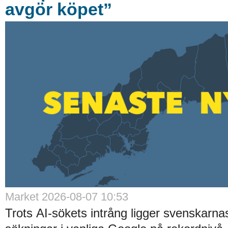
avgör köpet”
Market 2026-08-07 10:53
Trots AI-sökets intrång ligger svenskarnas 