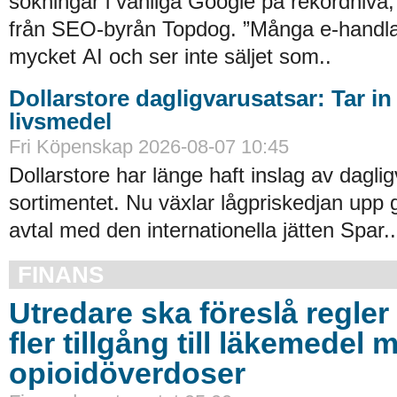
sökningar i vanliga Google på rekordnivå,
från SEO-byrån Topdog. ”Många e-handlar
mycket AI och ser inte säljet som..
Dollarstore dagligvarusatsar: Tar in
livsmedel
Fri Köpenskap 2026-08-07 10:45
Dollarstore har länge haft inslag av daglig
sortimentet. Nu växlar lågpriskedjan upp 
avtal med den internationella jätten Spar..
FINANS
Utredare ska föreslå regler 
fler tillgång till läkemedel 
opioidöverdoser