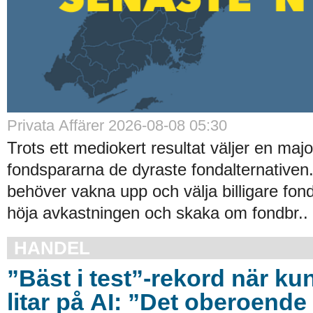
Privata Affärer 2026-08-08 05:30
Trots ett mediokert resultat väljer en majo
fondspararna de dyraste fondalternative
behöver vakna upp och välja billigare fond
höja avkastningen och skaka om fondbr..
HANDEL
”Bäst i test”-rekord när ku
litar på AI: ”Det oberoende 