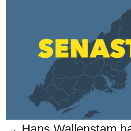
→ Hans Wallenstam har