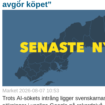
avgör köpet”
Market 2026-08-07 10:53
Trots AI-sökets intrång ligger svenskarnas 