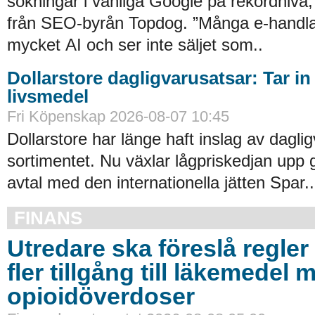
sökningar i vanliga Google på rekordnivå,
från SEO-byrån Topdog. ”Många e-handlar
mycket AI och ser inte säljet som..
Dollarstore dagligvarusatsar: Tar in
livsmedel
Fri Köpenskap 2026-08-07 10:45
Dollarstore har länge haft inslag av daglig
sortimentet. Nu växlar lågpriskedjan upp 
avtal med den internationella jätten Spar..
FINANS
Utredare ska föreslå regler 
fler tillgång till läkemedel 
opioidöverdoser