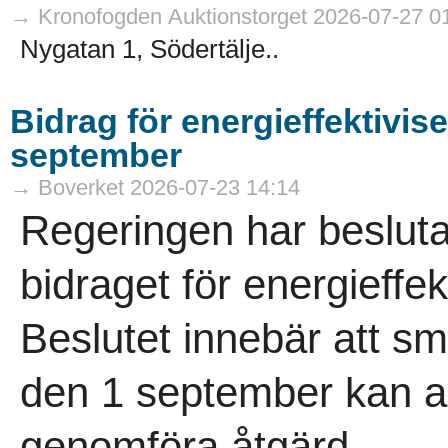
→ Kronofogden Auktionstorget 2026-07-27 0
Nygatan 1, Södertälje..
Bidrag för energieffektivis
september
→ Boverket 2026-07-23 14:14
Regeringen har besluta
bidraget för energieffek
Beslutet innebär att 
den 1 september kan an
genomföra åtgärd..