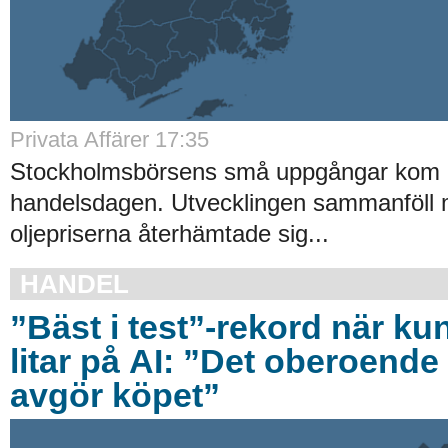
Privata Affärer 17:35
Stockholmsbörsens små uppgångar kom av
handelsdagen. Utvecklingen sammanföll 
oljepriserna återhämtade sig...
HANDEL
”Bäst i test”-rekord när ku
litar på AI: ”Det oberoende 
avgör köpet”