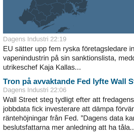
Dagens Industri 22:19
EU sätter upp fem ryska företagsledare i
vapenindustrin på sin sanktionslista, med
utrikeschef Kaja Kallas...
Tron på avvaktande Fed lyfte Wall S
Dagens Industri 22:06
Wall Street steg tydligt efter att fredage
jobbdata fick investerare att dämpa förvä
räntehöjningar från Fed. ”Dagens data ka
beslutsfattarna mer anledning att ha tåla..