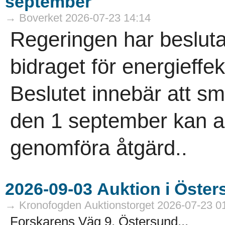
september
→ Boverket 2026-07-23 14:14
Regeringen har besluta
bidraget för energieffek
Beslutet innebär att 
den 1 september kan an
genomföra åtgärd..
→ Kronofogden Auktionstorget 2026-07-23 0
Forskarens Väg 9, Östersund...