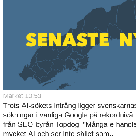
Market 10:53
Trots AI-sökets intrång ligger svenskarnas 
sökningar i vanliga Google på rekordnivå,
från SEO-byrån Topdog. ”Många e-handlar
mycket AI och ser inte säljet som..