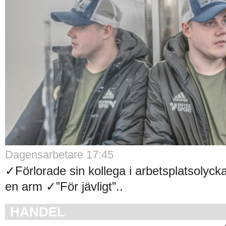
Dagensarbetare 17:45
✓Förlorade sin kollega i arbetsplatsolyck
en arm ✓”För jävligt”..
HANDEL