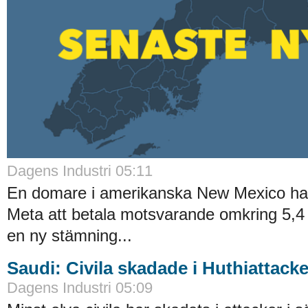
Dagens Industri 05:11
En domare i amerikanska New Mexico har
Meta att betala motsvarande omkring 5,4 m
en ny stämning...
Saudi: Civila skadade i Huthiattacke
Dagens Industri 05:09