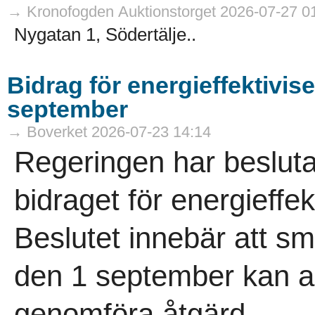
→ Kronofogden Auktionstorget 2026-07-27 0
Nygatan 1, Södertälje..
Bidrag för energieffektivis
september
→ Boverket 2026-07-23 14:14
Regeringen har besluta
bidraget för energieffek
Beslutet innebär att 
den 1 september kan an
genomföra åtgärd..